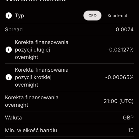
Typ
CFD
Knock-out
Spread
0.0074
Ten instrument finansowy jest dostępny do
Korekta finansowania
handlu poprzez CFD i opcje knock-out
pozycji długiej
-0.02127
%
Więcej informacji:
overnight
Kontrakty CFD
Korekta finansowania
Opcje knock-out
pozycji krótkiej
-0.00065
%
overnight
Korekta finansowania
21:00
(UTC)
overnight
Depozyt
Waluta
GBP
zabezpieczający. Twoja
£1,000.00
inwestycja
Min. wielkość handlu
10
Opłata overnight za
Depozyt
-0.021271