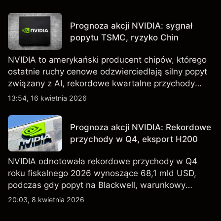
tańszych modeli EV, w tym nowego SUV-a. Wyniki
osiągnięte w przeszłości nie są wiarygodnym
Prognoza akcji NVIDIA: sygnał
wskaźnikiem przyszłych rezultatów.
popytu TSMC, ryzyko Chin
NVIDIA to amerykański producent chipów, którego
ostatnie ruchy cenowe odzwierciedlają silny popyt
związany z AI, rekordowe kwartalne przychody
oraz utrzymującą się niepewność wokół kontroli
13:54, 16 kwietnia 2026
eksportu do Chin. Poznaj cele NVDA od
zewnętrznych analityków.
Prognoza akcji NVIDIA: Rekordowe
przychody w Q4, eksport H200
NVIDIA odnotowała rekordowe przychody w Q4
roku fiskalnego 2026 wynoszące 68,1 mld USD,
podczas gdy popyt na Blackwell, warunkowy
eksport H200 do Chin oraz osłabienie szerszego
20:03, 8 kwietnia 2026
sektora technologicznego nadal kształtują
perspektywy akcji.