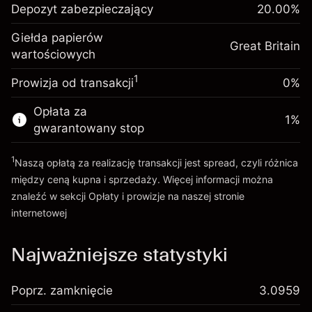
Depozyt zabezpieczający
utrzymanie pozycji
20.00
%
zabezpieczający. Twoja
£1,000.00
%
Opłaty od pełnej wartości
inwestycja
(-£1.06)
Giełda papierów
pozycji
Great Britain
wartościowych
Opłata overnight za
Rozmiar transakcji z dźwignią ~
£5,000.00
-0.000647
utrzymanie pozycji
Środki z dźwigni ~
£4,000.00
%
1
Prowizja od transakcji
0%
Opłaty od pełnej wartości
(-£0.03)
pozycji
Opłata za
Idź do platformy
1
%
Rozmiar transakcji z dźwignią ~
£5,000.00
gwarantowany stop
Środki z dźwigni ~
£4,000.00
1
Naszą opłatą za realizację transakcji jest spread, czyli różnica
między ceną kupna i sprzedaży. Więcej informacji można
Idź do platformy
znaleźć w sekcji
Opłaty i prowizje
na naszej stronie
internetowej
Opłaty i Prowizje
Najważniejsze statystyki
Poprz. zamknięcie
3.0959