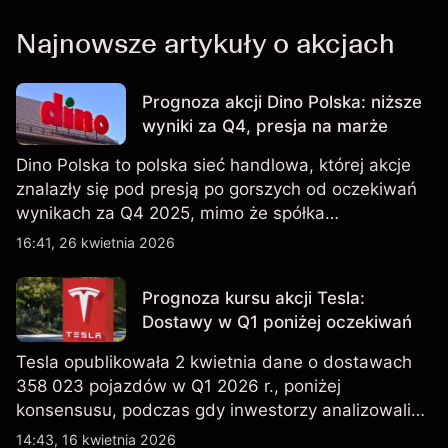
Najnowsze artykuły o akcjach
Prognoza akcji Dino Polska: niższe
wyniki za Q4, presja na marże
Dino Polska to polska sieć handlowa, której akcje
znalazły się pod presją po gorszych od oczekiwań
wynikach za Q4 2025, mimo że spółka
kontynuowała rozwój sieci sklepów w Q1 2026.
16:41, 26 kwietnia 2026
Wyniki osiągnięte w przeszłości nie są
wiarygodnym wskaźnikiem przyszłych rezultatów.
Prognoza kursu akcji Tesla:
Dostawy w Q1 poniżej oczekiwań
Tesla opublikowała 2 kwietnia dane o dostawach
358 023 pojazdów w Q1 2026 r., poniżej
konsensusu, podczas gdy inwestorzy analizowali
również wzrost zapasów i plany dotyczące
14:43, 16 kwietnia 2026