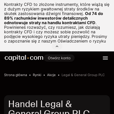
Kontrakty CFD to złożone instrumenty, które wiążą się
z dużym ryzykiem gwałtownej straty środków na
skutek zastosowania dźwigni finansowej.
Od 74 do
89% rachunków inwestorów detalicznych
odnotowuje straty na handlu kontraktami CFD
.
Powinieneś rozważyć, czy rozumiesz, jak działają
kontrakty CFD i czy możesz sobie pozwolić na
podjęcie wysokiego ryzyka utraty pieniędzy. Prosimy
o zapoznanie się z naszym
Oświadczeniem o ryzyku
Otwórz konto
Strona główna
Rynki
Akcje
Legal & General Group PLC
Handel Legal &
General Group PLC -