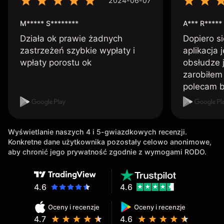
2024-06-07
M***** S********
A*** R*****
Działa ok prawie żadnych
Dopiero si
zastrzeżeń szybkie wypłaty i
aplikacja 
wpłaty porostu ok
obsłudze 
zarobiłem 
polecam 
Wyświetlanie naszych 4 i 5-gwiazdkowych recenzji.
Konkretne dane użytkownika pozostały celowo anonimowe,
aby chronić jego prywatność zgodnie z wymogami RODO.
4.6
4.6
Oceny i recenzje
Oceny i recenzje
4.7
4.6