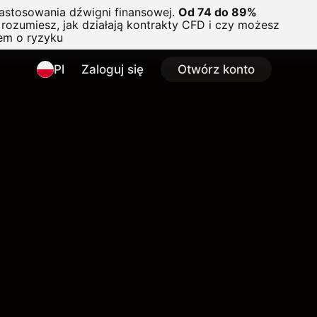
astosowania dźwigni finansowej.
Od 74 do 89%
rozumiesz, jak działają kontrakty CFD i czy możesz
em o ryzyku
Pl
Zaloguj się
Otwórz konto