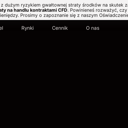
ę z dużym ryzykiem gwałtownej straty środków na skutek z
ty na handlu kontraktami CFD
.
Powinieneś rozważyć, czy 
pieniędzy. Prosimy o zapoznanie się z naszym
Oświadczeni
el
Rynki
Cennik
O nas