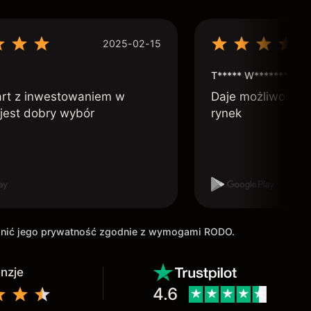
2025-02-15
T***** W***********
art z inwestowaniem w
Daje możliwość po
 jest dobry wybór
rynek
ronić jego prywatność zgodnie z wymogami RODO.
enzje
4.6