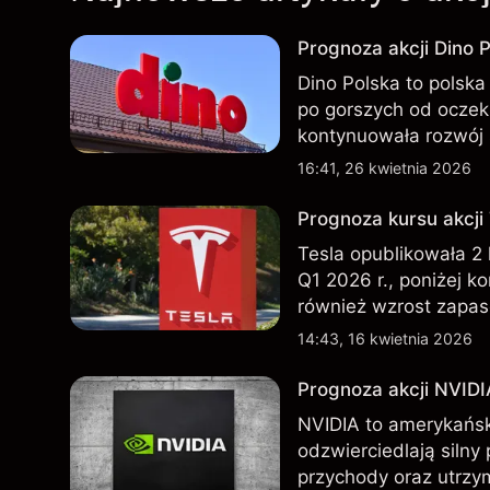
Prognoza akcji Dino P
Dino Polska to polska 
po gorszych od oczek
kontynuowała rozwój 
przeszłości nie są w
16:41, 26 kwietnia 2026
Prognoza kursu akcji
Tesla opublikowała 2
Q1 2026 r., poniżej k
również wzrost zapas
nowego SUV-a. Wyniki
14:43, 16 kwietnia 2026
wskaźnikiem przyszły
Prognoza akcji NVIDI
NVIDIA to amerykańsk
odzwierciedlają silny
przychody oraz utrzy