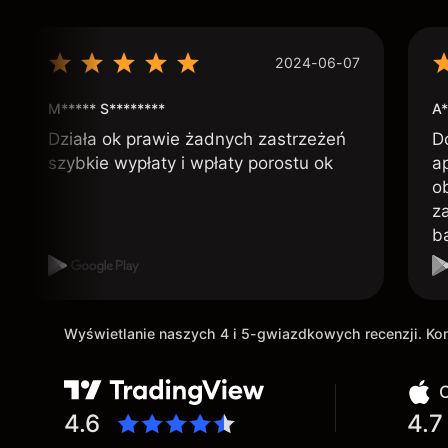
2024-06-07
M***** S********
A*
Działa ok prawie żadnych zastrzeżeń
D
szybkie wypłaty i wpłaty porostu ok
ap
o
z
b
Wyświetlanie naszych 4 i 5-gwiazdkowych recenzji. K
O
4.6
4.7