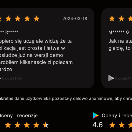
2024-03-18
** R*****
M****** G
opiero się uczę ale widzę że ta
Jak na st
likacja jest prosta i łatwa w
giełdę, to
bsłudze już na wersji demo
arobiłem kilkanaście zł polecam
ardzo
onkretne dane użytkownika pozostały celowo anonimowe, aby ch
ceny i recenzje
Oceny i rec
4.6