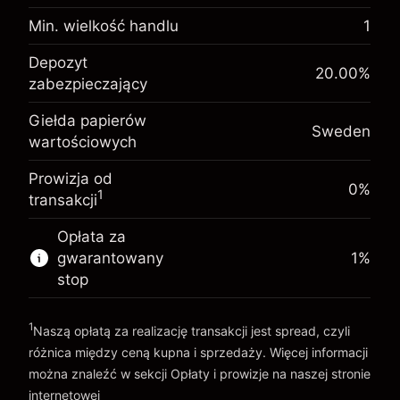
Opłata overnight za
Min. wielkość handlu
1
-0.01566
%
utrzymanie pozycji
Depozyt
Depozyt
(-SEK 0.80)
Opłaty od pełnej wartości
20.00
%
zabezpieczający. Twoja
SEK 1,000.00
pozycji
zabezpieczający
inwestycja
Rozmiar transakcji z dźwignią ~
SEK 5,000.00
Giełda papierów
Opłata overnight za
Środki z dźwigni ~
SEK 4,000.00
Sweden
wartościowych
-0.006563
%
utrzymanie pozycji
(-SEK 0.30)
Opłaty od pełnej wartości
Prowizja od
pozycji
Idź do platformy
0%
1
transakcji
Rozmiar transakcji z dźwignią ~
SEK 5,000.00
Środki z dźwigni ~
SEK 4,000.00
Opłata za
gwarantowany
1
%
stop
Idź do platformy
1
Naszą opłatą za realizację transakcji jest spread, czyli
różnica między ceną kupna i sprzedaży. Więcej informacji
można znaleźć w sekcji
Opłaty i prowizje
na naszej stronie
internetowej