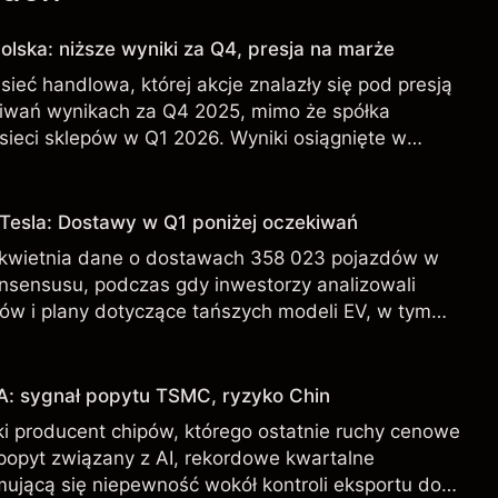
olska: niższe wyniki za Q4, presja na marże
sieć handlowa, której akcje znalazły się pod presją
iwań wynikach za Q4 2025, mimo że spółka
sieci sklepów w Q1 2026. Wyniki osiągnięte w
iarygodnym wskaźnikiem przyszłych rezultatów.
 Tesla: Dostawy w Q1 poniżej oczekiwań
 kwietnia dane o dostawach 358 023 pojazdów w
onsensusu, podczas gdy inwestorzy analizowali
ów i plany dotyczące tańszych modeli EV, w tym
 osiągnięte w przeszłości nie są wiarygodnym
ch rezultatów.
A: sygnał popytu TSMC, ryzyko Chin
i producent chipów, którego ostatnie ruchy cenowe
 popyt związany z AI, rekordowe kwartalne
mującą się niepewność wokół kontroli eksportu do