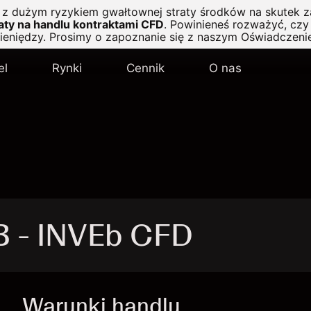
ę z dużym ryzykiem gwałtownej straty środków na skutek z
ty na handlu kontraktami CFD
.
Powinieneś rozważyć, czy 
pieniędzy. Prosimy o zapoznanie się z naszym
Oświadczeni
el
Rynki
Cennik
O nas
 B - INVEb CFD
Warunki handlu