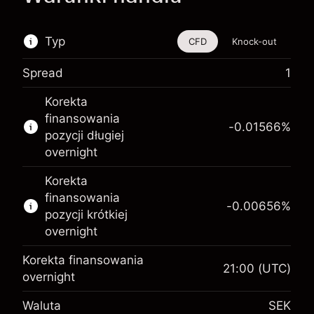
Typ
CFD
Knock-out
Spread
1
Ten instrument finansowy jest dostępny do
Korekta
handlu poprzez CFD i opcje knock-out
finansowania
-0.01566
%
Więcej informacji:
pozycji długiej
overnight
Kontrakty CFD
Opcje knock-out
Korekta
finansowania
-0.00656
%
pozycji krótkiej
overnight
Korekta finansowania
21:00
(UTC)
Depozyt
overnight
zabezpieczający. Twoja
SEK 1,000.00
Waluta
SEK
inwestycja