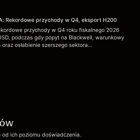
DA od zewnętrznych analityków.
IA: Rekordowe przychody w Q4, eksport H200
ekordowe przychody w Q4 roku fiskalnego 2026
USD, podczas gdy popyt na Blackwell, warunkowy
 oraz osłabienie szerszego sektora
l kształtują perspektywy akcji.
ków
ie od ich poziomu doświadczenia.