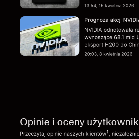
Chin. Poznaj cele NV
13:54, 16 kwietnia 2026
Prognoza akcji NVID
NVIDIA odnotowała r
wynoszące 68,1 mld 
eksport H200 do Chin
technologicznego nada
20:03, 8 kwietnia 2026
Opinie i oceny użytkowni
1
Przeczytaj opinie naszych klientów
, niezależn