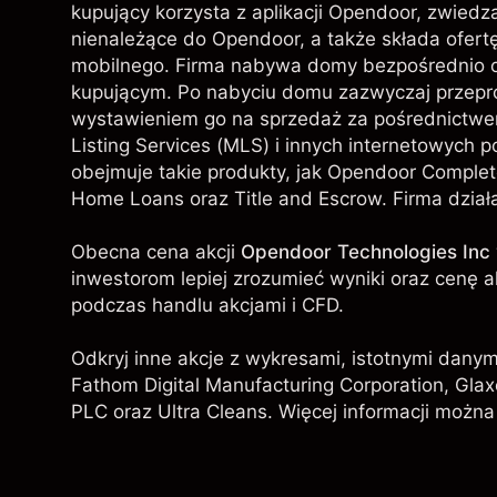
kupujący korzysta z aplikacji Opendoor, zwiedz
nienależące do Opendoor, a także składa ofert
mobilnego. Firma nabywa domy bezpośrednio o
kupującym. Po nabyciu domu zazwyczaj przepr
wystawieniem go na sprzedaż za pośrednictwem W
Listing Services (MLS) i innych internetowych p
obejmuje takie produkty, jak Opendoor Complet
Home Loans oraz Title and Escrow. Firma dzia
Obecna cena akcji
Opendoor Technologies Inc
inwestorom lepiej zrozumieć wyniki oraz cenę 
podczas handlu akcjami i CFD.
Odkryj inne akcje z wykresami, istotnymi danym
Fathom Digital Manufacturing Corporation,
Glax
PLC
oraz
Ultra Cleans
. Więcej informacji można