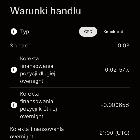
Warunki handlu
Typ
CFD
Knock-out
Spread
0.03
Ten instrument finansowy jest dostępny do
Korekta
handlu poprzez CFD i opcje knock-out
finansowania
-0.02157
%
Więcej informacji:
pozycji długiej
overnight
Kontrakty CFD
Opcje knock-out
Korekta
finansowania
-0.00065
%
pozycji krótkiej
overnight
Korekta finansowania
21:00
(UTC)
Depozyt zabezpieczający.
overnight