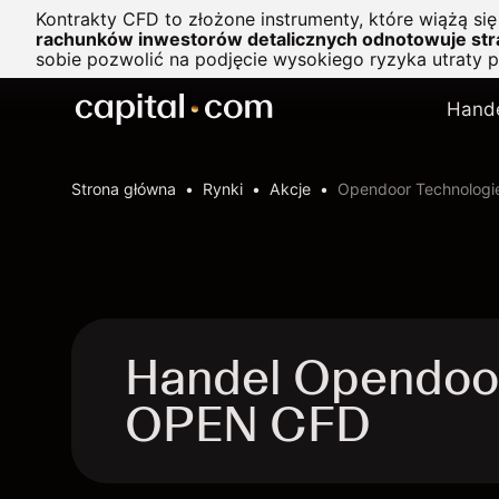
Kontrakty CFD to złożone instrumenty, które wiążą si
rachunków inwestorów detalicznych odnotowuje stra
sobie pozwolić na podjęcie wysokiego ryzyka utraty 
Hand
Strona główna
Rynki
Akcje
Opendoor Technologie
Handel Opendoor
OPEN CFD