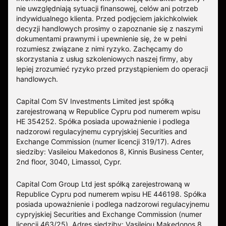
nie uwzględniają sytuacji finansowej, celów ani potrzeb
indywidualnego klienta. Przed podjęciem jakichkolwiek
decyzji handlowych prosimy o zapoznanie się z naszymi
dokumentami prawnymi i upewnienie się, że w pełni
rozumiesz związane z nimi ryzyko. Zachęcamy do
skorzystania z usług szkoleniowych naszej firmy, aby
lepiej zrozumieć ryzyko przed przystąpieniem do operacji
handlowych.
Capital Com SV Investments Limited jest spółką
zarejestrowaną w Republice Cypru pod numerem wpisu
HE 354252. Spółka posiada upoważnienie i podlega
nadzorowi regulacyjnemu cypryjskiej Securities and
Exchange Commission (numer licencji 319/17). Adres
siedziby: Vasileiou Makedonos 8, Kinnis Business Center,
2nd floor, 3040, Limassol, Cypr.
Capital Com Group Ltd jest spółką zarejestrowaną w
Republice Cypru pod numerem wpisu ΗΕ 446198. Spółka
posiada upoważnienie i podlega nadzorowi regulacyjnemu
cypryjskiej Securities and Exchange Commission (numer
licencji 463/25). Adres siedziby: Vasileiou Makedonos 8,