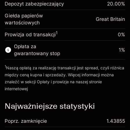
Depozyt zabezpieczający
utrzymanie pozycji
20.00
%
zabezpieczający. Twoja
£1,000.00
%
Opłaty od pełnej wartości
inwestycja
(-£1.06)
Giełda papierów
pozycji
Great Britain
wartościowych
Opłata overnight za
Rozmiar transakcji z dźwignią ~
£5,000.00
-0.000647
utrzymanie pozycji
Środki z dźwigni ~
£4,000.00
%
1
Prowizja od transakcji
0%
Opłaty od pełnej wartości
(-£0.03)
pozycji
Opłata za
Idź do platformy
1
%
Rozmiar transakcji z dźwignią ~
£5,000.00
gwarantowany stop
Środki z dźwigni ~
£4,000.00
1
Naszą opłatą za realizację transakcji jest spread, czyli różnica
między ceną kupna i sprzedaży. Więcej informacji można
Idź do platformy
znaleźć w sekcji
Opłaty i prowizje
na naszej stronie
internetowej
Opłaty i Prowizje
Najważniejsze statystyki
Poprz. zamknięcie
1.43855