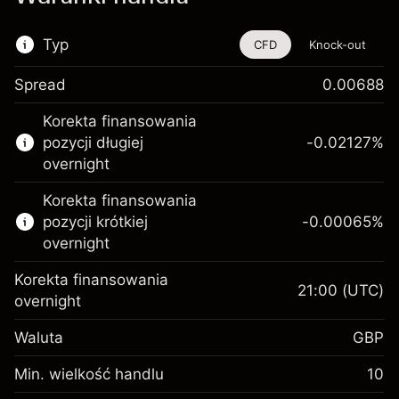
Typ
CFD
Knock-out
Spread
0.00688
Ten instrument finansowy jest dostępny do
Korekta finansowania
handlu poprzez CFD i opcje knock-out
pozycji długiej
-0.02127
%
Więcej informacji:
overnight
Kontrakty CFD
Korekta finansowania
Opcje knock-out
pozycji krótkiej
-0.00065
%
overnight
Korekta finansowania
21:00
(UTC)
overnight
Depozyt
Waluta
GBP
zabezpieczający. Twoja
£1,000.00
inwestycja
Min. wielkość handlu
10
Opłata overnight za
Depozyt
-0.021271