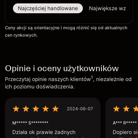
Najczęściej handlowane
Największe wzrost
Ceny akcji są orientacyjne i mogą różnić się od aktualnych
cen rynkowych.
Opinie i oceny użytkowników
1
Przeczytaj opinie naszych klientów
, niezależnie od
ich poziomu doświadczenia.
2024-06-07
M***** S********
A*** R*****
Działa ok prawie żadnych
Dopiero si