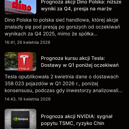
Prognoza akcji Dino Polska: niższe
wyniki za Q4, presja na marże
Dino Polska to polska sieć handlowa, której akcje
znalazły się pod presją po gorszych od oczekiwań
wynikach za Q4 2025, mimo że spółka
kontynuowała rozwój sieci sklepów w Q1 2026.
16:41, 26 kwietnia 2026
Wyniki osiągnięte w przeszłości nie są
wiarygodnym wskaźnikiem przyszłych rezultatów.
Prognoza kursu akcji Tesla:
Dostawy w Q1 poniżej oczekiwań
Tesla opublikowała 2 kwietnia dane o dostawach
358 023 pojazdów w Q1 2026 r., poniżej
konsensusu, podczas gdy inwestorzy analizowali
również wzrost zapasów i plany dotyczące
14:43, 16 kwietnia 2026
tańszych modeli EV, w tym nowego SUV-a. Wyniki
osiągnięte w przeszłości nie są wiarygodnym
Prognoza akcji NVIDIA: sygnał
wskaźnikiem przyszłych rezultatów.
popytu TSMC, ryzyko Chin