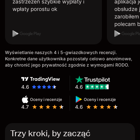
zastrzeżeń szybkie wypłaty i
aplikacja 
wpłaty porostu ok
obsłudze 
zarobiłem 
polecam 
Wyświetlanie naszych 4 i 5-gwiazdkowych recenzji.
Konkretne dane użytkownika pozostały celowo anonimowe,
aby chronić jego prywatność zgodnie z wymogami RODO.
4.6
4.6
Oceny i recenzje
Oceny i recenzje
4.7
4.6
Trzy kroki, by zacząć