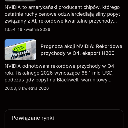
NVIDIA to amerykański producent chipów, którego
ostatnie ruchy cenowe odzwierciedlają silny popyt
związany z AI, rekordowe kwartalne przychody
oraz utrzymującą się niepewność wokół kontroli
13:54, 16 kwietnia 2026
eksportu do Chin. Poznaj cele NVDA od
zewnętrznych analityków.
Prognoza akcji NVIDIA: Rekordowe
przychody w Q4, eksport H200
NVIDIA odnotowała rekordowe przychody w Q4
roku fiskalnego 2026 wynoszące 68,1 mld USD,
podczas gdy popyt na Blackwell, warunkowy
eksport H200 do Chin oraz osłabienie szerszego
20:03, 8 kwietnia 2026
sektora technologicznego nadal kształtują
perspektywy akcji.
Powiązane rynki