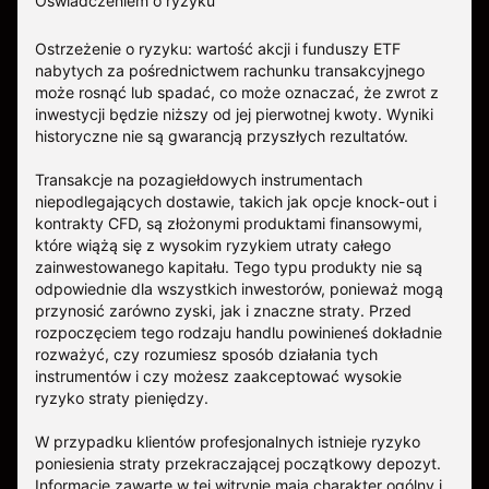
Oświadczeniem o ryzyku
Ostrzeżenie o ryzyku: wartość akcji i funduszy ETF
nabytych za pośrednictwem rachunku transakcyjnego
może rosnąć lub spadać, co może oznaczać, że zwrot z
inwestycji będzie niższy od jej pierwotnej kwoty. Wyniki
historyczne nie są gwarancją przyszłych rezultatów.
Transakcje na pozagiełdowych instrumentach
niepodlegających dostawie, takich jak opcje knock-out i
kontrakty CFD, są złożonymi produktami finansowymi,
które wiążą się z wysokim ryzykiem utraty całego
zainwestowanego kapitału. Tego typu produkty nie są
odpowiednie dla wszystkich inwestorów, ponieważ mogą
przynosić zarówno zyski, jak i znaczne straty. Przed
rozpoczęciem tego rodzaju handlu powinieneś dokładnie
rozważyć, czy rozumiesz sposób działania tych
instrumentów i czy możesz zaakceptować wysokie
ryzyko straty pieniędzy.
W przypadku klientów profesjonalnych istnieje ryzyko
poniesienia straty przekraczającej początkowy depozyt.
Informacje zawarte w tej witrynie mają charakter ogólny i