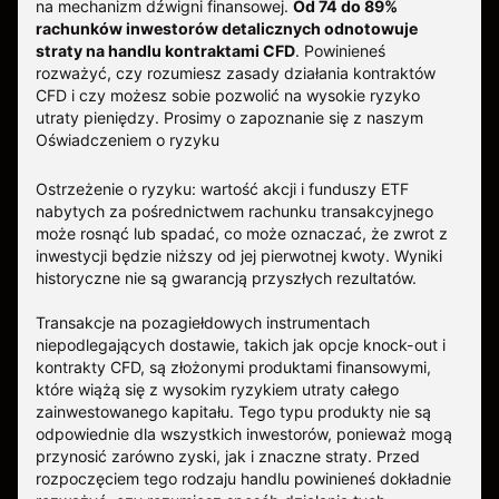
na mechanizm dźwigni finansowej.
Od 74 do 89%
rachunków inwestorów detalicznych odnotowuje
straty na handlu kontraktami CFD
. Powinieneś
rozważyć, czy rozumiesz zasady działania kontraktów
CFD i czy możesz sobie pozwolić na wysokie ryzyko
utraty pieniędzy.
Prosimy o zapoznanie się z naszym
Oświadczeniem o ryzyku
Ostrzeżenie o ryzyku: wartość akcji i funduszy ETF
nabytych za pośrednictwem rachunku transakcyjnego
może rosnąć lub spadać, co może oznaczać, że zwrot z
inwestycji będzie niższy od jej pierwotnej kwoty. Wyniki
historyczne nie są gwarancją przyszłych rezultatów.
Transakcje na pozagiełdowych instrumentach
niepodlegających dostawie, takich jak opcje knock-out i
kontrakty CFD, są złożonymi produktami finansowymi,
które wiążą się z wysokim ryzykiem utraty całego
zainwestowanego kapitału. Tego typu produkty nie są
odpowiednie dla wszystkich inwestorów, ponieważ mogą
przynosić zarówno zyski, jak i znaczne straty. Przed
rozpoczęciem tego rodzaju handlu powinieneś dokładnie