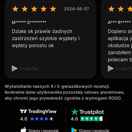
2024-06-07
M***** S********
A*** R*****
Działa ok prawie żadnych
Dopiero si
zastrzeżeń szybkie wypłaty i
aplikacja 
wpłaty porostu ok
obsłudze 
zarobiłem 
polecam 
Wyświetlanie naszych 4 i 5-gwiazdkowych recenzji.
Konkretne dane użytkownika pozostały celowo anonimowe,
aby chronić jego prywatność zgodnie z wymogami RODO.
4.6
4.6
Oceny i recenzje
Oceny i recenzje