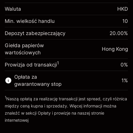
Depozyt
Waluta
HKD
zabezpieczający.
HK$1,000.00
Twoja inwestycja
Min. wielkość handlu
10
Opłata overnight za
Depozyt
-0.018119
%
Depozyt zabezpieczający
utrzymanie pozycji
20.00
%
zabezpieczający.
HK$1,000.00
(-HK$0.91)
Opłaty od pełnej wartości
Twoja inwestycja
Giełda papierów
pozycji
Hong Kong
wartościowych
Opłata overnight za
Rozmiar transakcji z dźwignią
-0.003799
utrzymanie pozycji
~
HK$5,000.00
%
1
Prowizja od transakcji
0%
Opłaty od pełnej wartości
Środki z dźwigni ~
HK$4,000.00
(-HK$0.19)
pozycji
Opłata za
1
%
Rozmiar transakcji z dźwignią
gwarantowany stop
Idź do platformy
~
HK$5,000.00
Środki z dźwigni ~
HK$4,000.00
1
Naszą opłatą za realizację transakcji jest spread, czyli różnica
między ceną kupna i sprzedaży. Więcej informacji można
znaleźć w sekcji
Opłaty i prowizje
na naszej stronie
Idź do platformy
internetowej
Opłaty i Prowizje