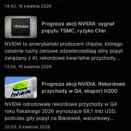
również wzrost zapasów i plany dotyczące
14:43, 16 kwietnia 2026
tańszych modeli EV, w tym nowego SUV-a. Wyniki
osiągnięte w przeszłości nie są wiarygodnym
Prognoza akcji NVIDIA: sygnał
wskaźnikiem przyszłych rezultatów.
popytu TSMC, ryzyko Chin
NVIDIA to amerykański producent chipów, którego
ostatnie ruchy cenowe odzwierciedlają silny popyt
związany z AI, rekordowe kwartalne przychody
oraz utrzymującą się niepewność wokół kontroli
13:54, 16 kwietnia 2026
eksportu do Chin. Poznaj cele NVDA od
zewnętrznych analityków.
Prognoza akcji NVIDIA: Rekordowe
przychody w Q4, eksport H200
NVIDIA odnotowała rekordowe przychody w Q4
roku fiskalnego 2026 wynoszące 68,1 mld USD,
podczas gdy popyt na Blackwell, warunkowy
eksport H200 do Chin oraz osłabienie szerszego
20:03, 8 kwietnia 2026