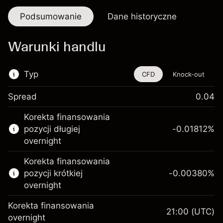
Podsumowanie
Dane historyczne
Warunki handlu
Typ
CFD
Knock-out
Spread
0.04
Ten instrument finansowy jest dostępny do
Korekta finansowania
handlu poprzez CFD i opcje knock-out
pozycji długiej
-0.01812
%
Więcej informacji:
overnight
Kontrakty CFD
Korekta finansowania
Opcje knock-out
pozycji krótkiej
-0.00380
%
overnight
Korekta finansowania
21:00
(UTC)
overnight