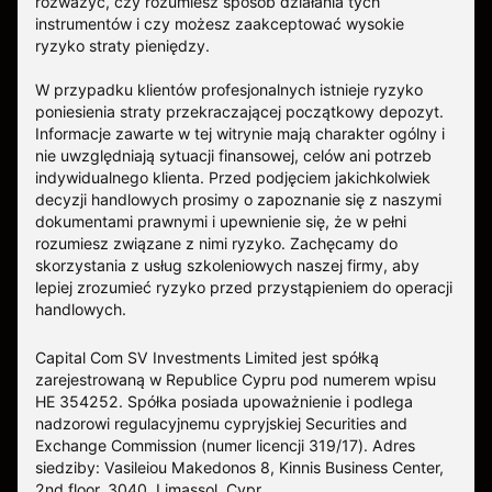
rozważyć, czy rozumiesz sposób działania tych
instrumentów i czy możesz zaakceptować wysokie
ryzyko straty pieniędzy.
W przypadku klientów profesjonalnych istnieje ryzyko
poniesienia straty przekraczającej początkowy depozyt.
Informacje zawarte w tej witrynie mają charakter ogólny i
nie uwzględniają sytuacji finansowej, celów ani potrzeb
indywidualnego klienta. Przed podjęciem jakichkolwiek
decyzji handlowych prosimy o zapoznanie się z naszymi
dokumentami prawnymi i upewnienie się, że w pełni
rozumiesz związane z nimi ryzyko. Zachęcamy do
skorzystania z usług szkoleniowych naszej firmy, aby
lepiej zrozumieć ryzyko przed przystąpieniem do operacji
handlowych.
Capital Com SV Investments Limited jest spółką
zarejestrowaną w Republice Cypru pod numerem wpisu
HE 354252. Spółka posiada upoważnienie i podlega
nadzorowi regulacyjnemu cypryjskiej Securities and
Exchange Commission (numer licencji 319/17). Adres
siedziby: Vasileiou Makedonos 8, Kinnis Business Center,
2nd floor, 3040, Limassol, Cypr.