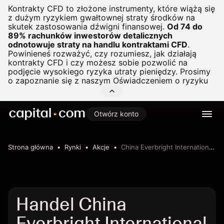
Kontrakty CFD to złożone instrumenty, które wiążą się
z dużym ryzykiem gwałtownej straty środków na
skutek zastosowania dźwigni finansowej.
Od 74 do
89% rachunków inwestorów detalicznych
odnotowuje straty na handlu kontraktami CFD
.
Powinieneś rozważyć, czy rozumiesz, jak działają
kontrakty CFD i czy możesz sobie pozwolić na
podjęcie wysokiego ryzyka utraty pieniędzy. Prosimy
o zapoznanie się z naszym
Oświadczeniem o ryzyku
Otwórz konto
Strona główna
Rynki
Akcje
China Everbright International Limited
Handel China
Everbright International