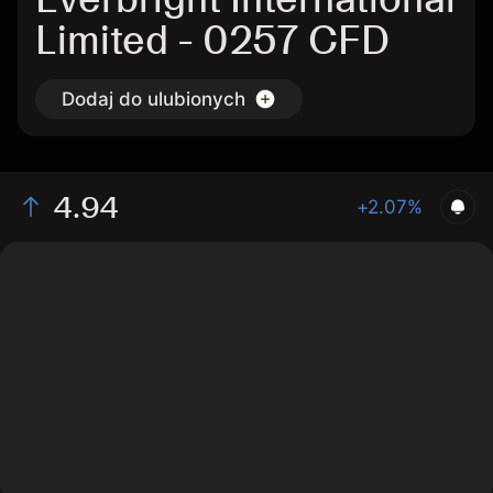
Limited - 0257 CFD
Dodaj do ulubionych
4.94
+2.07%
The chart shows the 0257 stock price data over the
last 1 day, with a current price of 4.94, a high of 4.94,
and a low of 4.84.