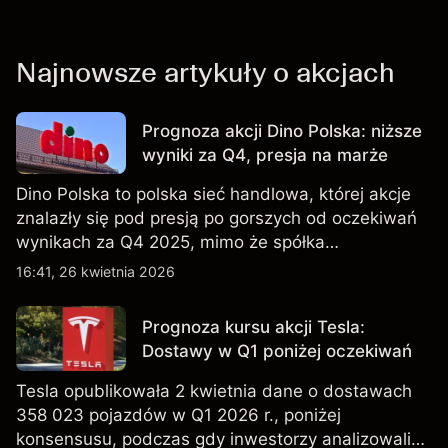
Najnowsze artykuły o akcjach
Prognoza akcji Dino Polska: niższe
wyniki za Q4, presja na marże
Dino Polska to polska sieć handlowa, której akcje
znalazły się pod presją po gorszych od oczekiwań
wynikach za Q4 2025, mimo że spółka
kontynuowała rozwój sieci sklepów w Q1 2026.
16:41, 26 kwietnia 2026
Wyniki osiągnięte w przeszłości nie są
wiarygodnym wskaźnikiem przyszłych rezultatów.
Prognoza kursu akcji Tesla:
Dostawy w Q1 poniżej oczekiwań
Tesla opublikowała 2 kwietnia dane o dostawach
358 023 pojazdów w Q1 2026 r., poniżej
konsensusu, podczas gdy inwestorzy analizowali