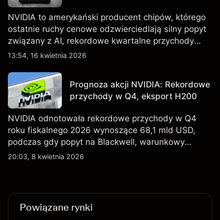
NVIDIA to amerykański producent chipów, którego
ostatnie ruchy cenowe odzwierciedlają silny popyt
związany z AI, rekordowe kwartalne przychody
oraz utrzymującą się niepewność wokół kontroli
13:54, 16 kwietnia 2026
eksportu do Chin. Poznaj cele NVDA od
zewnętrznych analityków.
Prognoza akcji NVIDIA: Rekordowe
przychody w Q4, eksport H200
NVIDIA odnotowała rekordowe przychody w Q4
roku fiskalnego 2026 wynoszące 68,1 mld USD,
podczas gdy popyt na Blackwell, warunkowy
eksport H200 do Chin oraz osłabienie szerszego
20:03, 8 kwietnia 2026
sektora technologicznego nadal kształtują
perspektywy akcji.
Powiązane rynki