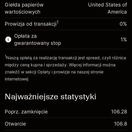
inwestycja
(-$1.08)
Giełda papierów
United States of
pozycji
wartościowych
Opłata overnight za
America
Rozmiar transakcji z dźwignią ~
$5,000.00
-0.000626
utrzymanie pozycji
Środki z dźwigni ~
$4,000.00
%
1
Prowizja od transakcji
0%
Opłaty od pełnej wartości
(-$0.03)
pozycji
Opłata za
Idź do platformy
1
%
Rozmiar transakcji z dźwignią ~
$5,000.00
gwarantowany stop
Środki z dźwigni ~
$4,000.00
1
Naszą opłatą za realizację transakcji jest spread, czyli różnica
między ceną kupna i sprzedaży. Więcej informacji można
Idź do platformy
znaleźć w sekcji
Opłaty i prowizje
na naszej stronie
internetowej
Opłaty i Prowizje
Najważniejsze statystyki
Poprz. zamknięcie
106.28
Otwarcie
106.8