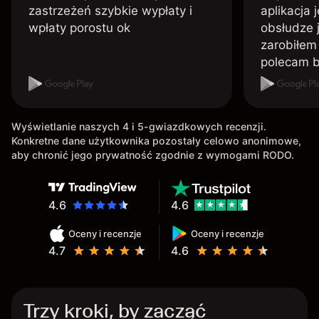
zastrzeżeń szybkie wypłaty i
aplikacja 
wpłaty porostu ok
obsłudze 
zarobiłem 
polecam 
Wyświetlanie naszych 4 i 5-gwiazdkowych recenzji.
Konkretne dane użytkownika pozostały celowo anonimowe,
aby chronić jego prywatność zgodnie z wymogami RODO.
4.6
4.6
Oceny i recenzje
Oceny i recenzje
4.7
4.6
Trzy kroki, by zacząć