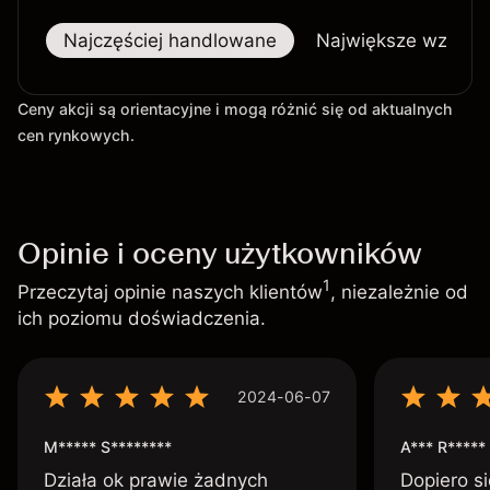
Najczęściej handlowane
Największe wzrost
Ceny akcji są orientacyjne i mogą różnić się od aktualnych
cen rynkowych.
Opinie i oceny użytkowników
1
Przeczytaj opinie naszych klientów
, niezależnie od
ich poziomu doświadczenia.
2024-06-07
M***** S********
A*** R*****
Działa ok prawie żadnych
Dopiero si