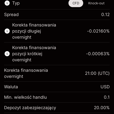
Typ
CFD
Knock-out
Spread
0.12
Ten instrument finansowy jest dostępny do
Korekta finansowania
handlu poprzez CFD i opcje knock-out
pozycji długiej
-0.02160
%
Więcej informacji:
overnight
Kontrakty CFD
Korekta finansowania
Opcje knock-out
pozycji krótkiej
-0.00063
%
overnight
Korekta finansowania
21:00
(UTC)
overnight
Depozyt
Waluta
USD
zabezpieczający. Twoja
$1,000.00
inwestycja
Min. wielkość handlu
0.1
Opłata overnight za
Depozyt
-0.021596
Depozyt zabezpieczający
utrzymanie pozycji
20.00
%
zabezpieczający. Twoja
$1,000.00
%
Opłaty od pełnej wartości