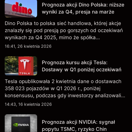
Prognoza akcji Dino Polska: niższe
wyniki za Q4, presja na marże
Dino Polska to polska sieć handlowa, której akcje
znalazły się pod presją po gorszych od oczekiwań
wynikach za Q4 2025, mimo że spółka
kontynuowała rozwój sieci sklepów w Q1 2026.
16:41, 26 kwietnia 2026
Wyniki osiągnięte w przeszłości nie są
wiarygodnym wskaźnikiem przyszłych rezultatów.
Prognoza kursu akcji Tesla:
Dostawy w Q1 poniżej oczekiwań
Tesla opublikowała 2 kwietnia dane o dostawach
358 023 pojazdów w Q1 2026 r., poniżej
konsensusu, podczas gdy inwestorzy analizowali
również wzrost zapasów i plany dotyczące
14:43, 16 kwietnia 2026
tańszych modeli EV, w tym nowego SUV-a. Wyniki
osiągnięte w przeszłości nie są wiarygodnym
Prognoza akcji NVIDIA: sygnał
wskaźnikiem przyszłych rezultatów.
popytu TSMC, ryzyko Chin