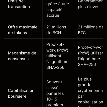
Frais de
Généralement
grâce à une
transaction
plus élevés
capacité
accrue
Offre maximale
21 millions
21 millions de
de tokens
de BCH
BTC
Proof-of-
Proof-of-work
work (PoW)
Mécanisme de
(PoW) utilisant
utilisant
consensus
l'algorithme
l'algorithme
SHA–256
SHA–256
La plus
Souvent
grande
classé
Capitalisation
cryptomonnaie
parmi les
boursière
par
10-15
capitalisation
premiers