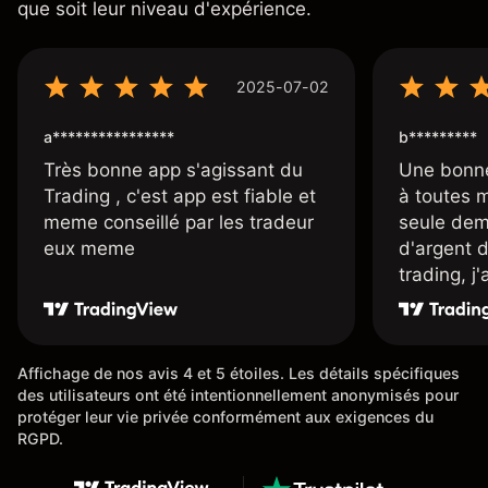
que soit leur niveau d'expérience.
2025-07-02
a****************
b*********
Très bonne app s'agissant du
Une bonne
Trading , c'est app est fiable et
à toutes 
meme conseillé par les tradeur
seule dem
eux meme
d'argent 
trading, j
une carte
rapidemen
l'ensemble
Affichage de nos avis 4 et 5 étoiles. Les détails spécifiques
des utilisateurs ont été intentionnellement anonymisés pour
protéger leur vie privée conformément aux exigences du
RGPD.