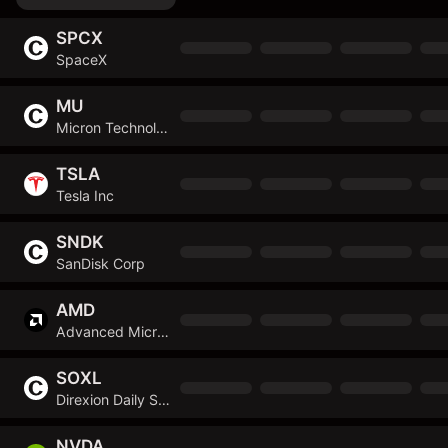
SPCX
SpaceX
MU
Micron Technology Inc
TSLA
Tesla Inc
SNDK
SanDisk Corp
AMD
Advanced Micro Devices Inc
SOXL
Direxion Daily Semiconductor Bull 3X Shares
NVDA