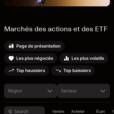
Marchés des actions et des ETF
Page de présentation
Les plus négociés
Les plus volatils
Top haussiers
Top baissiers
Région
Secteur
United Arab Emirates
United States of America
Non-Cyclical Consumer Goods & Services
Cyclical Consumer Goods & Services
Basic Materials
Telecommunications Services
Vendre
Acheter
Écart
1