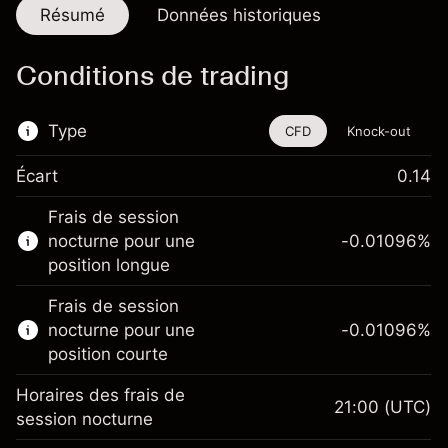
Résumé
Données historiques
Conditions de trading
Type
CFD
Knock-out
Écart
0.14
Cet instrument financier est disponible pour
Frais de session
le trading via les CFD et les Knock-outs.
nocturne pour une
-0.01096
%
En savoir plus sur :
position longue
CFD
Frais de session
Knock-outs
nocturne pour une
-0.01096
%
position courte
Horaires des frais de
21:00
(UTC)
session nocturne
Marge. Votre