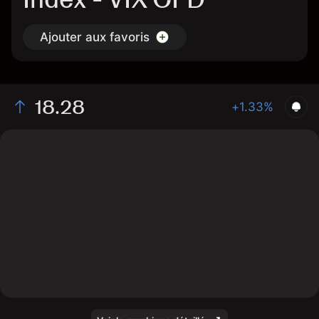
Ajouter aux favoris
18.28
+1.33%
The chart shows the VIX index price data over the last
1 day, with a current level of 18.28, a high of 18.24, and
a low of 17.99.