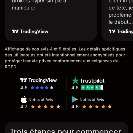
brokers hyper simple à
client imp
manipuler
de tête, j
problème 
le début...
Affichage de nos avis 4 et 5 étoiles. Les détails spécifiques
des utilisateurs ont été intentionnellement anonymisés pour
protéger leur vie privée conformément aux exigences du
RGPD.
4.6
4.6
Notes et Avis
Notes et Avis
4.7
4.6
Trois étapes pour commencer