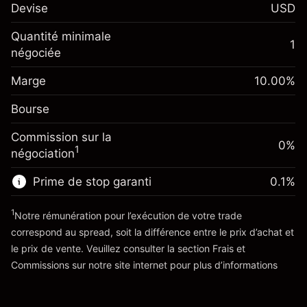
$1,000.00
Devise
USD
investissement
Ajustement des fonds de
Quantité minimale
-0.01096
1
overnight
négociée
Marge. Votre
%
$1,000.00
Frais sur la valeur totale de la
investissement
(-$1.10)
position
Marge
10.00
%
Ajustement des fonds de
Taille de la position avec effet de levier
-0.01096
Bourse
overnight
~
$10,000.00
%
Frais sur la valeur totale de la
Valeur nominale avec effet de levier
(-$1.10)
Commission sur la
position
0%
~
$9,000.00
1
négociation
Taille de la position avec effet de levier
~
$10,000.00
Prime de stop garanti
0.1
%
Vers la plateforme
Valeur nominale avec effet de levier
~
$9,000.00
1
Notre rémunération pour l’exécution de votre trade
correspond au spread, soit la différence entre le prix d’achat et
le prix de vente. Veuillez consulter la section
Frais et
Vers la plateforme
'Tarifs et Frais
Commissions
sur notre site internet pour plus d’informations