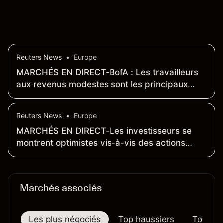
passées ne sont pas un indicateur fiable des
résultats futurs
Reuters News
•
Europe
MARCHÉS EN DIRECT-BofA : Les travailleurs
aux revenus modestes sont les principaux
moteurs de la création d'emplois et de la
croissance des salaires
Reuters News
•
Europe
MARCHÉS EN DIRECT-Les investisseurs se
montrent optimistes vis-à-vis des actions
après la décision de la Fed de maintenir ses
taux — AAII
Marchés associés
Les plus négociés
Top haussiers
Top bai