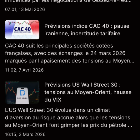
influencés par les négociations de cessez-le-feu
États-Unis-Iran, l'incertitude commerciale États-
07:01, 13 Mai 2026
Unis-UE et la faiblesse du PIB français.
Prévisions indice CAC 40 : pause
iranienne, incertitude tarifaire
CAC 40 suit les principales sociétés cotées
françaises, avec des échanges le 24 mars 2026
marqués par l'apaisement des tensions au Moyen-
Orient, l'incertitude tarifaire États-Unis-UE et les
11:02, 7 Avril 2026
taux de la BCE inchangés. Les performances
passées ne sont pas un indicateur fiable des
Prévisions US Wall Street 30 :
résultats futurs.
tensions au Moyen-Orient, hausse
du VIX
L'US Wall Street 30 évolue dans un climat
d'aversion au risque accrue alors que les tensions
au Moyen-Orient font grimper les prix du pétrole et
de l'or et poussent les indicateurs de volatilité
16:15, 3 Mars 2026
comme le VIX à la hausse. Les performances