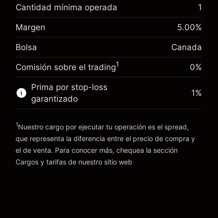
-0.01726
%
financiamiento nocturno
Cantidad mínima operada
1
(-CA$3.45)
Cargos por el valor total de la
Margen. Tu inversión
CA$1,000.00
posición
Margen
5.00
%
Ajuste de
Tamaño de la operación con apalancamiento
Bolsa
Canada
-0.004658
%
financiamiento nocturno
~
CA$20,000.00
(-CA$0.93)
Cargos por el valor total de la
Dinero del apalancamiento ~ $
CA$19,000.00
1
Comisión sobre el trading
0%
posición
Tamaño de la operación con apalancamiento
Prima por stop-loss
1
%
Ir a la plataforma
~
CA$20,000.00
garantizado
Dinero del apalancamiento ~ $
CA$19,000.00
1
Nuestro cargo por ejecutar tu operación es el spread,
Ir a la plataforma
que representa la diferencia entre el precio de compra y
el de venta. Para conocer más, chequea la sección
Cargos y tarifas
Cargos y tarifas
de nuestro sitio web