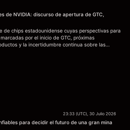
es de NVIDIA: discurso de apertura de GTC,
e de chips estadounidense cuyas perspectivas para
marcadas por el inicio de GTC, próximas
oductos y la incertidumbre continua sobre las
00 a China. El rendimiento pasado no es un
sultados futuros.
23:33 (UTC), 30 Julio 2026
fiables para decidir el futuro de una gran mina