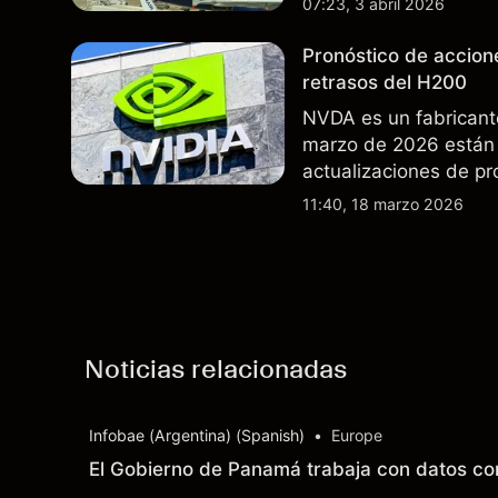
07:23, 3 abril 2026
futuros..
Pronóstico de accion
retrasos del H200
NVDA es un fabricant
marzo de 2026 están 
actualizaciones de pr
exportaciones del H2
11:40, 18 marzo 2026
indicador fiable de re
Noticias relacionadas
Infobae (Argentina) (Spanish)
•
Europe
El Gobierno de Panamá trabaja con datos con