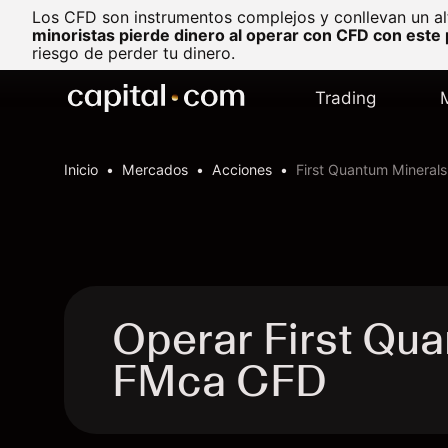
Los CFD son instrumentos complejos y conllevan un al
minoristas pierde dinero al operar con CFD con este
riesgo de perder tu dinero.
Trading
Inicio
Mercados
Acciones
First Quantum Minerals
Operar First Qua
FMca CFD