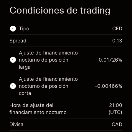
Condiciones de trading
Tipo
CFD
Spread
0.13
Este mercado financiero está disponible para
Ajuste de financiamiento
hacer trading con CFD.
nocturno de posición
-0.01726
%
Obtén más información sobre:
larga
CFD
Ajuste de financiamiento
nocturno de posición
-0.00466
%
corta
Hora de ajuste del
21:00
financiamiento nocturno
(UTC)
Margen. Tu inversión
CA$1,000.00
Divisa
CAD
Ajuste de