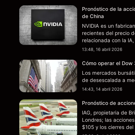
Pronóstico de la acc
de China
NVIDIA es un fabrica
recientes del precio 
relacionada con la IA,
incertidumbre en torn
13:48, 16 abril 2026
afectan las ventas en
Cómo operar el Dow 
Los mercados bursátil
de desescalada a med
14:43, 14 abril 2026
Pronóstico de accione
IAG, propietaria de B
Londres; las acciones 
$105 y los cierres de
rutas. El rendimiento