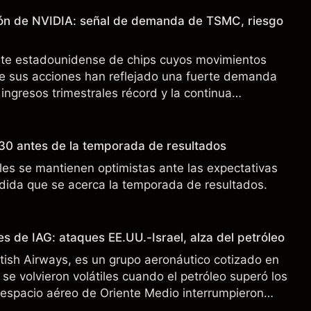
ión de NVIDIA: señal de demanda de TSMC, riesgo
nte estadounidense de chips cuyos movimientos
de sus acciones han reflejado una fuerte demanda
 ingresos trimestrales récord y la continua
o a los controles de exportación de EE.UU. que
 China.
30 antes de la temporada de resultados
es se mantienen optimistas ante las expectativas
ida que se acerca la temporada de resultados.
s de IAG: ataques EE.UU.-Israel, alza del petróleo
ritish Airways, es un grupo aeronáutico cotizado en
se volvieron volátiles cuando el petróleo superó los
l espacio aéreo de Oriente Medio interrumpieron
 pasado no es un indicador fiable de resultados