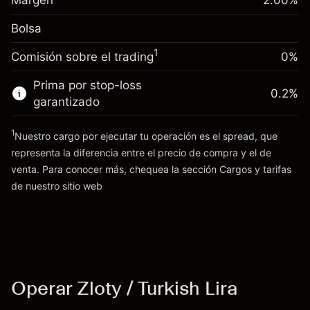
Margen
nocturno
2.00
%
(-TRY 40.14)
Ajuste de
Cargos por el valor total de
Bolsa
financiamiento
la posición
0.07206
%
nocturno
Tamaño de la operación con apalancamiento
(TRY 36.03)
1
Comisión sobre el trading
0%
Cargos por el valor total de
~
TRY 50,000.00
la posición
Dinero del apalancamiento ~
Prima por stop-loss
0.2
%
Tamaño de la operación con apalancamiento
$
TRY 49,000.00
garantizado
~
TRY 50,000.00
Dinero del apalancamiento ~
1
Nuestro cargo por ejecutar tu operación es el spread, que
Ir a la plataforma
$
TRY 49,000.00
representa la diferencia entre el precio de compra y el de
venta. Para conocer más, chequea la sección
Cargos y tarifas
Cargos
de nuestro sitio web
Ir a la plataforma
y tarifas
Operar Zloty / Turkish Lira