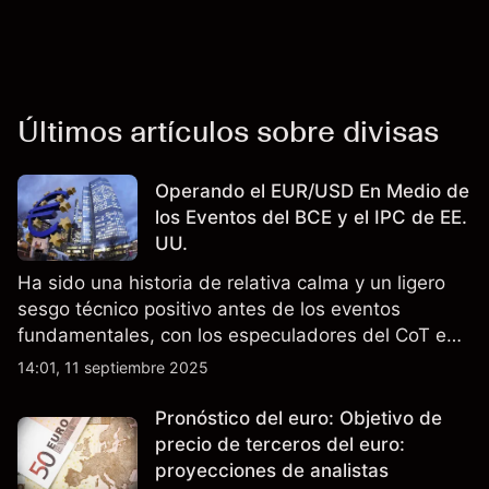
Últimos artículos sobre divisas
Operando el EUR/USD En Medio de
los Eventos del BCE y el IPC de EE.
UU.
Ha sido una historia de relativa calma y un ligero
sesgo técnico positivo antes de los eventos
fundamentales, con los especuladores del CoT en
posición neta larga mientras los clientes de
14:01, 11 septiembre 2025
Capital.com se mueven hacia el centro.
Pronóstico del euro: Objetivo de
precio de terceros del euro:
proyecciones de analistas