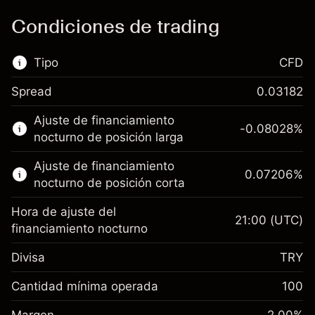
Condiciones de trading
Tipo
CFD
Spread
0.03182
Este mercado financiero está disponible para
Ajuste de financiamiento
hacer trading con CFD.
-0.08028
%
nocturno de posición larga
Obtén más información sobre:
Ajuste de financiamiento
0.07206
%
CFD
nocturno de posición corta
Hora de ajuste del
21:00
(UTC)
financiamiento nocturno
Divisa
TRY
Margen. Tu inversión
TRY 1,000.00
Ajuste de
Cantidad mínima operada
100
financiamiento
Margen. Tu inversión
TRY 1,000.00
-0.08028
%