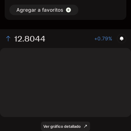
Agregar a favoritos
12.8044
+0.79%
The chart displays the PLN/TRY exchange rate data
over the last 1 day, with a current rate of 12.8044, a
high of 12.7692, and a low of 12.7014.
Ver gráfico detallado