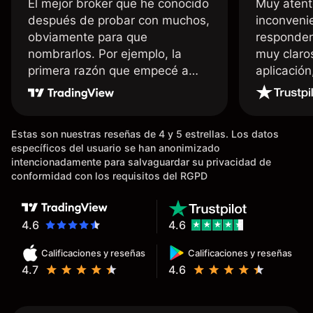
El mejor broker que he conocido
Muy atent
después de probar con muchos,
inconvenie
obviamente para que
responden
nombrarlos. Por ejemplo, la
muy claro
primera razón que empecé a
aplicació
usar Capital fue la llegada de mi
dinero de inmediato a mi cuenta
bancaria, a diferencia de las
Estas son nuestras reseñas de 4 y 5 estrellas. Los datos
existentes en el mercado que
específicos del usuario se han anonimizado
tardan días o tienen mucha
intencionadamente para salvaguardar su privacidad de
burocracia; y la segunda razón,
conformidad con los requisitos del RGPD
que te devuelve dinero por el
hecho de operar en un mercado
determinado, debido a los
4.6
4.6
spread y al volumen existente.
Calificaciones y reseñas
Calificaciones y reseñas
Mientras más activo seas, más
4.7
4.6
dinero te reembolsa. Muchas
grac