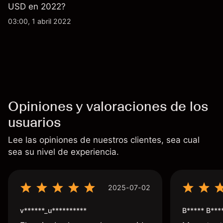
USD en 2022?
03:00, 1 abril 2022
Opiniones y valoraciones de los
usuarios
Lee las opiniones de nuestros clientes, sea cual
sea su nivel de experiencia.
2025-07-02
v******_u**********
B***** B***