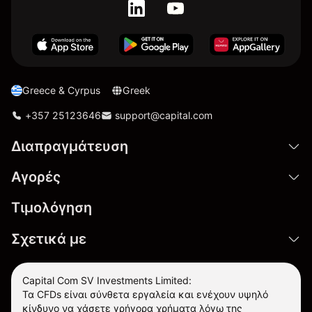
Greece & Cyrpus
Greek
+357 25123646
support@capital.com
Διαπραγμάτευση
Αγορές
Τιμολόγηση
Σχετικά με
Capital Com SV Investments Limited:
Τα CFDs είναι σύνθετα εργαλεία και ενέχουν υψηλό
κίνδυνο να χάσετε γρήγορα χρήματα λόγω της