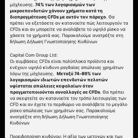
μόχλευσης.
74% των λογαριασμών των
μικροεπενδυτών χάνουν χρήματα κατά τη
διαπραγμάτευση CFDs με αυτόν τον πάροχο
.
Θα
πρέπει να εξετάσετε αν κατανοείτε πώς λειτουργούν τα
CFDs και αν μπορείτε να αναλάβετε το υψηλό ρίσκο να
χάσετε τα χρήματά σας. Παρακαλούμε ανατρέξτε στη
δήλωση
Δήλωση Γνωστοποίησης Κινδύνων
Capital Com Group Ltd:
Οι συμβάσεις CFDs είναι πολύπλοκα προϊόντα και
ενέχουν υψηλό κίνδυνο ραγδαίας απώλειας χρημάτων
λόγω της μόχλευσης.
Μεταξύ 74–89% των
λογαριασμών ιδιωτών επενδυτών πελατών
υφίσταται απώλειες κεφαλαίων όταν
πραγματοποιούνται συναλλαγές σε CFDs
. Θα πρέπει
να σκεφτείτε αν κατανοείτε τον τρόπο λειτουργίας των
CFD και αν έχετε το περιθώριο να αναλάβετε το μεγάλο
ρίσκο απώλειας των χρημάτων σας.
Παρακαλούμε
ανατρέξτε στη δήλωση
Δήλωση Γνωστοποίησης
Κινδύνων
Προειδοποίηση κινδύνου: Η αξία των μετοχών και των