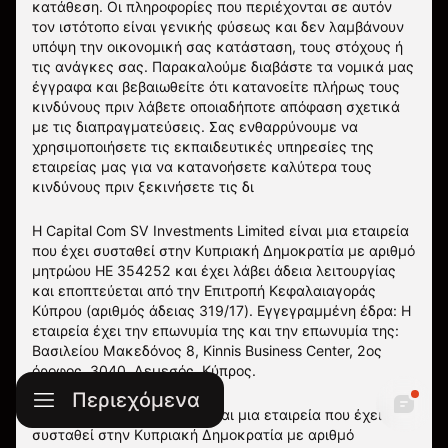
κατάθεση. Οι πληροφορίες που περιέχονται σε αυτόν
τον ιστότοπο είναι γενικής φύσεως και δεν λαμβάνουν
υπόψη την οικονομική σας κατάσταση, τους στόχους ή
τις ανάγκες σας. Παρακαλούμε διαβάστε τα νομικά μας
έγγραφα και βεβαιωθείτε ότι κατανοείτε πλήρως τους
κινδύνους πριν λάβετε οποιαδήποτε απόφαση σχετικά
με τις διαπραγματεύσεις. Σας ενθαρρύνουμε να
χρησιμοποιήσετε τις εκπαιδευτικές υπηρεσίες της
εταιρείας μας για να κατανοήσετε καλύτερα τους
κινδύνους πριν ξεκινήσετε τις δι
Η Capital Com SV Investments Limited είναι μια εταιρεία
που έχει συσταθεί στην Κυπριακή Δημοκρατία με αριθμό
μητρώου HE 354252 και έχει λάβει άδεια λειτουργίας
και εποπτεύεται από την Επιτροπή Κεφαλαιαγοράς
Κύπρου (αριθμός άδειας 319/17). Εγγεγραμμένη έδρα: Η
εταιρεία έχει την επωνυμία της και την επωνυμία της:
Βασιλείου Μακεδόνος 8, Kinnis Business Center, 2ος
όροφος, 3040, Λεμεσός, Κύπρος.
Περιεχόμενα
Η Capital Com Group Ltd είναι μια εταιρεία που έχει
συσταθεί στην Κυπριακή Δημοκρατία με αριθμό