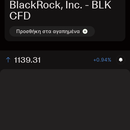
BlackRock, Inc. - BLK
CFD
Προσθήκη στα αγαπημένα
1139.31
+0.94%
The chart shows the BLK stock price data over the last
1 day, with a current price of 1139.31, a high of 1138.61,
and a low of 1129.89.