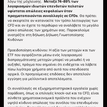
λόγω της μόχλευσης.
Μεταξύ 74–89% των
λογαριασμών ιδιωτών επενδυτών πελατών
υφίσταται απώλειες κεφαλαίων όταν
πραγματοποιούνται συναλλαγές σε CFDs
. Θα πρέπει
να σκεφτείτε αν κατανοείτε τον τρόπο λειτουργίας των
CFD και αν έχετε το περιθώριο να αναλάβετε το μεγάλο
ρίσκο απώλειας των χρημάτων σας.
Παρακαλούμε
ανατρέξτε στη δήλωση
Δήλωση Γνωστοποίησης
Κινδύνων
Προειδοποίηση κινδύνου: Η αξία των μετοχών και των
ETF που αγοράζονται μέσω ενός λογαριασμού
διαπραγμάτευσης μετοχών μπορεί να μειωθεί ή να
αυξηθεί, πράγμα που σημαίνει ότι ενδέχεται να λάβετε
πίσω λιγότερα χρήματα από αυτά που επενδύσατε
αρχικά. Οι προηγούμενες επιδόσεις δεν αποτελούν
εγγύηση για μελλοντικά αποτελέσματα.
Οι συναλλαγές σε εξωχρηματιστηριακά εργαλεία χωρίς
παράδοση, όπως οι επιλογές knock-out και τα CFD, είναι
σύνθετα χρηματοοικονομικά προϊόντα που ενέχουν
υψηλό κίνδυνο απώλειας του συνόλου του επενδυμένου