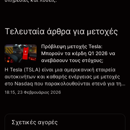
υπηρεσίες και λύσεις.
Τελευταία άρθρα για μετοχές
Πρόβλεψη μετοχής Tesla:
Μπορούν τα κέρδη Q1 2026 να
ανεβάσουν τους στόχους;
Η Tesla (TSLA) είναι μια αμερικανική εταιρεία
αυτοκινήτων και καθαρής ενέργειας με μετοχές
στο Nasdaq που παρακολουθούνται στενά για την
απόδοση κερδών, τα δεδομένα παραδόσεων και
18:15, 23 Φεβρουάριος 2026
τις εξελίξεις στην τεχνολογία και την παραγωγή.
Σχετικές αγορές