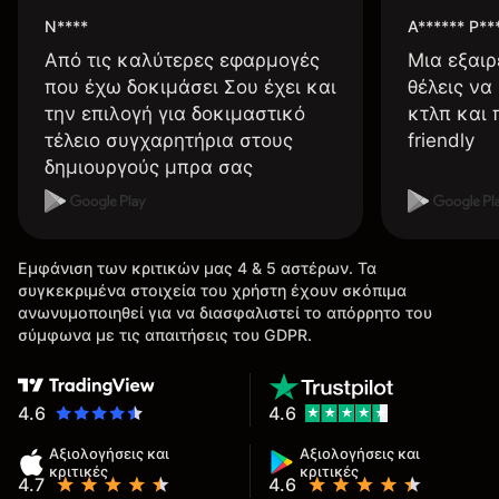
N****
A****** P**
Από τις καλύτερες εφαρμογές
Μια εξαιρ
που έχω δοκιμάσει Σου έχει και
θέλεις να
την επιλογή για δοκιμαστικό
κτλπ και 
τέλειο συγχαρητήρια στους
friendly
δημιουργούς μπρα σας
Εμφάνιση των κριτικών μας 4 & 5 αστέρων. Τα
συγκεκριμένα στοιχεία του χρήστη έχουν σκόπιμα
ανωνυμοποιηθεί για να διασφαλιστεί το απόρρητο του
σύμφωνα με τις απαιτήσεις του GDPR.
4.6
4.6
Αξιολογήσεις και
Αξιολογήσεις και
κριτικές
κριτικές
4.7
4.6