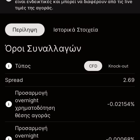
είναι ενδεικτικές και μπορεί να διαφέρουν από τις live
τιμές της αγοράς.
Περίληψη
Ιστορικά Στοιχεία
Όροι Συναλλαγών
Τύπος
CFD
Knock-out
Spread
2.69
Αυτό το χρηματοοικονομικό εργαλείο είναι
Προσαρμογή
διαθέσιμο για διαπραγμάτευση μέσω CFDs
overnight
και Knock-outs.
-0.02154
%
χρηματοδότηση
Μάθετε περισσότερα σχετικά με:
θέσης αγοράς
CFDs
Προσαρμογή
Knock-outs
overnight
-0.00068
%