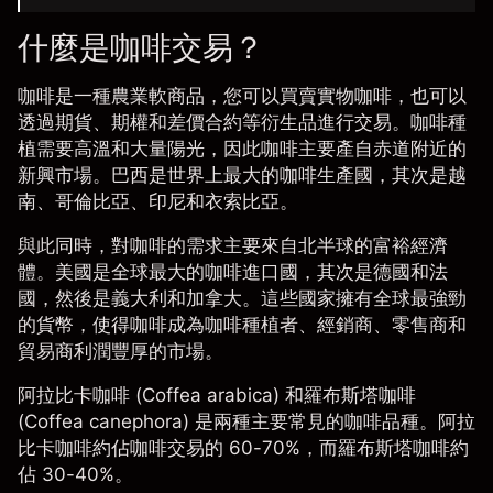
什麼是咖啡交易？
咖啡
是一種農業​​軟商品，您可以買賣實物咖啡，也可以
透過期貨、期權和
差價合約
等衍生品進行交易。咖啡種
植需要高溫和大量陽光，因此咖啡主要產自赤道附近的
新興市場。巴西是世界上最大的咖啡生產國，其次是越
南、哥倫比亞、印尼和衣索比亞。
與此同時，對咖啡的需求主要來自北半球的富裕經濟
體。美國是全球最大的咖啡進口國，其次是德國和法
國，然後是義大利和加拿大。這些國家擁有全球最強勁
的貨幣，使得咖啡成為咖啡種植者、經銷商、零售商和
貿易商利潤豐厚的市場。
阿拉比卡咖啡 (Coffea arabica) 和
羅布斯塔咖啡
(Coffea canephora) 是兩種主要常見的咖啡品種。阿拉
比卡咖啡約佔咖啡交易的 60-70%，而羅布斯塔咖啡約
佔 30-40%。