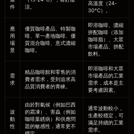
高溫度（24-
件
涼。
30°C）。
即溶咖啡、濃縮
應
優質咖啡產品、特製咖
拼配咖啡（添加
用
啡、單一產地咖啡、優
咖啡脂）、大眾
場
質混合咖啡、意式濃縮
市場產品、拼配
景
咖啡。
飲料。
即溶咖啡和大眾
精品咖啡館和零售的消
需
市場產品的工業
費者需求，受到追求高
求
需求，成本是主
品質消費者的青睞。
要考慮因素。
由於對氣候（例如巴西
通常波動較小，
波
的霜凍）、害蟲（例如
生產較穩定，可
動
咖啡葉銹病）和供應問
滿足持續的工業
性
題的敏感性，通常更不
需求。
穩定。