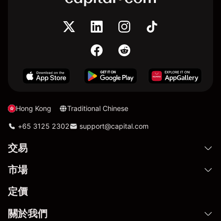
Hong Kong
Traditional Chinese
+65 3125 2302
support@capital.com
交易
市場
定價
關於我們