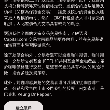
多（預期價格上漲）或做空（預期價格下跌），並使用
技術分析
等策略來理解價格走勢。差價合約通常還涉及
槓桿（又稱為
保證金交易
），讓您以較少的資金投入建
立更大規模的頭寸。然而，加杠杆也會放大可能蒙受的
虧損，因此差價合約交易具有較高的風險。
閱讀我們全面的
大宗商品交易指南
，了解透過
Capital.com 交易
大宗商品
的更多內容，並在
交易基礎
知識
頁面中學習關鍵概念。
除了差價合約外，交易者還可以透過咖啡期貨、咖啡期
權、交易所交易基金 (ETF) 和共同基金等金融產品，基
於咖啡價格進行交易。這些替代產品具有不同的風險特
徵，適合多種投資策略。
此外，對咖啡感興趣的交易者還可以關注從事咖啡生
產、分銷和零售的上市公司發行的
股票
，例如雀巢、
星
巴克
和 Keurig Dr Pepper。
建立賬戶