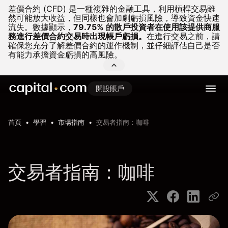
差價合約 (CFD) 是一種複雜的金融工具，利用槓桿交易雖
然可能放大收益，但同樣也會加劇虧損風險，導致資金快速
流失。
數據顯示，
79.75% 的散戶投資者在使用該提供商服
務進行差價合約交易時出現帳戶虧損。
在進行交易之前，請
確保您充分了解差價合約的運作機制，並仔細評估自己是否
有能力承擔資金虧損的高風險。
開設賬戶
首頁
學習
市場指南
交易者指南：咖啡
交易者指南：咖啡