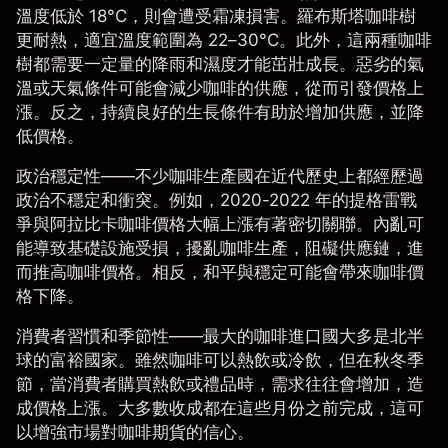
溫度低於 18°C，則會遭受霜凍損害。羅布斯塔咖啡樹
更耐熱，適宜溫度範圍為 22–30°C。此外，這兩種咖啡
樹都需要一定量的降雨和濕度才能茁壯成長。惡劣的氣
溫或天氣條件可能會減少咖啡的供應，從而引發價格上
漲。反之，持續良好的生長條件有助於增加供應，並降
低價格。
政治穩定性
——不少咖啡生產國在近代歷史上都經歷過
政治不穩定和衝突。例如，2020-2022 年的提格雷戰
爭與阿拉比卡咖啡價格大幅上漲有著密切關聯。內亂可
能導致基礎設施受損，擾亂咖啡生產，阻礙供應鏈，進
而推高咖啡價格。相反，和平與穩定可能會帶來咖啡價
格下降。
消費者習慣和季節性
——最大的咖啡進口國大多是北半
球的富裕國家。雖然咖啡可以熱飲或冷飲，但在秋冬季
節，當消費者購買熱飲或禮品時，需求往往會增加，造
成價格上漲。大多數收成都在這些月份之前完成，這可
以增強市場對咖啡期貨的信心。