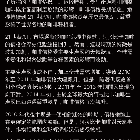
了所謂的「咖啡危機」。這段時期，受生產過剩和國際
咖啡協定配額制度崩潰的影響，咖啡價格長期低迷。危
機持續到 21 世紀初，咖啡價格跌至歷史最低點，嚴重
影響了世界各地的咖啡種植者。
21 世紀初，市場逐漸從咖啡危機中復甦，阿拉比卡咖啡
的價格從歷史低點緩慢回升。然而，這段時期的特徵是
波動加劇，咖啡價格受主要生產國的天氣狀況、全球需
求變化和貨幣波動等各種因素的影響而波動。
主要生產國收成不佳，加上全球需求增加，導致 2010
年至 2011 年咖啡價格大幅飆升。但是，隨著供應改善
和全球經濟狀況疲軟，2011年 至 2013 年期間又出現急
劇下滑。2014 年初，由於全球最大的阿拉比卡咖啡生
產國巴西遭遇嚴重乾旱，咖啡價格再次飆升。
2010 年代後半期是一個相對迷茫的時期，價格總體上
在更確定的範圍內波動。但是，阿拉比卡咖啡對天氣事
件、作物預報和全球經濟狀況仍然很敏感。