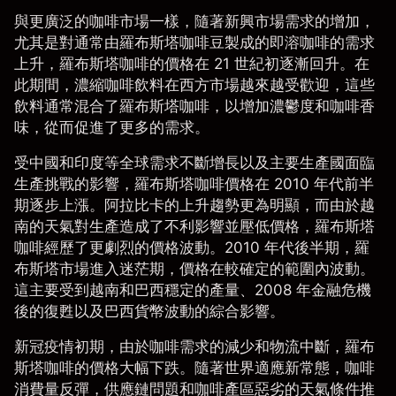
與更廣泛的咖啡市場一樣，隨著新興市場需求的增加，
尤其是對通常由羅布斯塔咖啡豆製成的即溶咖啡的需求
上升，
羅布斯塔咖啡的價格
在 21 世紀初逐漸回升。在
此期間，濃縮咖啡飲料在西方市場越來越受歡迎，這些
飲料通常混合了羅布斯塔咖啡，以增加濃鬱度和咖啡香
味，從而促進了更多的需求。
受中國和印度等全球需求不斷增長以及主要生產國面臨
生產挑戰的影響，羅布斯塔咖啡價格在 2010 年代前半
期逐步上漲。阿拉比卡的上升趨勢更為明顯，而由於越
南的天氣對生產造成了不利影響並壓低價格，羅布斯塔
咖啡經歷了更劇烈的價格波動。2010 年代後半期，羅
布斯塔市場進入迷茫期，價格在較確定的範圍內波動。
這主要受到越南和巴西穩定的產量、2008 年金融危機
後的復甦以及巴西貨幣波動的綜合影響。
新冠疫情初期，由於咖啡需求的減少和物流中斷，羅布
斯塔咖啡的價格大幅下跌。隨著世界適應新常態，咖啡
消費量反彈，供應鏈問題和咖啡產區惡劣的天氣條件推