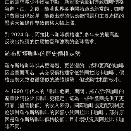
由於需求減少和物流中斷，新冠疫情最初導致咖啡價格
急劇下跌。之後，隨著世界各地開始適應新常態，咖啡
消費量出現反彈。隨後出現的供應鏈問題和主要產區的
惡劣天氣條件導致價格大幅上漲。
到 2024 年，阿拉比卡咖啡價格達到多年來的最高點，
反映出持續的供應擔憂和強勁的全球需求。
羅布斯塔咖啡的歷史價格走勢
羅布斯塔咖啡
以其更濃烈、更苦澀的口感和更高的咖啡
因含量而聞名，其交易價格通常低於阿拉比卡咖啡，價
格走勢大致遵循類似的總體趨勢，但波動性相對較小。
在 1990 年代末的「咖啡危機」期間，羅布斯塔咖啡的
產量比阿拉比卡咖啡更穩定，這為一些生產商提供了更
可靠（儘管較低）的收入來源。國際咖啡協定配額制度
崩潰對羅布斯塔咖啡的影響小於阿拉比卡咖啡，部分原
因是羅布斯塔咖啡價格較低，且市場狀況與阿拉比卡咖
啡不同。