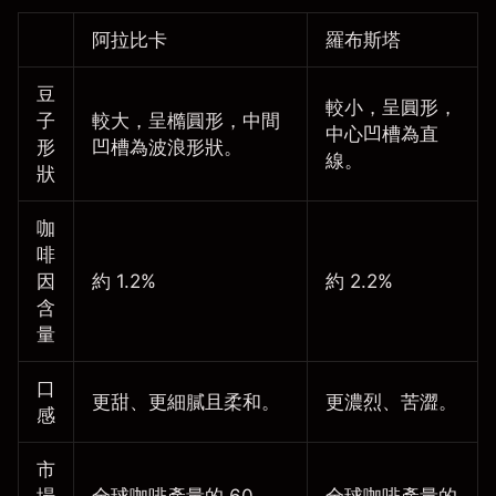
阿拉比卡
羅布斯塔
豆
較小，呈圓形，
子
較大，呈橢圓形，中間
中心凹槽為直
形
凹槽為波浪形狀。
線。
狀
咖
啡
因
約 1.2%
約 2.2%
含
量
口
更甜、更細膩且柔和。
更濃烈、苦澀。
感
市