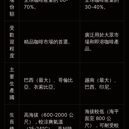
場
全球咖啡產量的 60-
全球咖啡產量的
份
70%。
30-40%。
額
受
歡
廣泛用於大眾市
迎
精品咖啡市場的首選。
場和即溶咖啡產
程
品。
度
主
要
巴西（最大）、哥倫比
越南（最大）、
生
亞、衣索比亞。
巴西、印尼。
產
國
海拔較低（海平
生
高海拔（600-2000 公
面至 800 公
長
尺），較涼爽氣溫
尺），可耐受較
條
（15-24°C），喜好陰