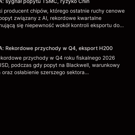
A: sygnał popytu TSMC, ryzyko Chin
i producent chipów, którego ostatnie ruchy cenowe
 popyt związany z AI, rekordowe kwartalne
mującą się niepewność wokół kontroli eksportu do
DA od zewnętrznych analityków.
IA: Rekordowe przychody w Q4, eksport H200
ekordowe przychody w Q4 roku fiskalnego 2026
USD, podczas gdy popyt na Blackwell, warunkowy
 oraz osłabienie szerszego sektora
l kształtują perspektywy akcji.