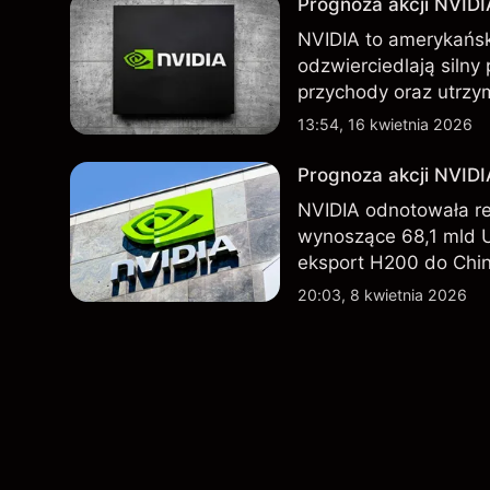
Prognoza akcji NVIDI
NVIDIA to amerykańsk
odzwierciedlają silny
przychody oraz utrzy
Chin. Poznaj cele NV
13:54, 16 kwietnia 2026
Prognoza akcji NVID
NVIDIA odnotowała r
wynoszące 68,1 mld 
eksport H200 do Chin
technologicznego nada
20:03, 8 kwietnia 2026