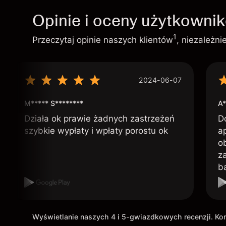
Opinie i oceny użytkowni
1
Przeczytaj opinie naszych klientów
, niezależn
2024-06-07
M***** S********
A*
Działa ok prawie żadnych zastrzeżeń
D
szybkie wypłaty i wpłaty porostu ok
ap
o
z
b
Wyświetlanie naszych 4 i 5-gwiazdkowych recenzji. K