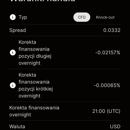
Typ
CFD
Knock-out
Spread
0.0332
Ten instrument finansowy jest dostępny do
Korekta
handlu poprzez CFD i opcje knock-out
finansowania
-0.02157
%
Więcej informacji:
pozycji długiej
overnight
Kontrakty CFD
Opcje knock-out
Korekta
finansowania
-0.00065
%
pozycji krótkiej
overnight
Korekta finansowania
21:00
(UTC)
Depozyt zabezpieczający.
overnight
$1,000.00
Twoja inwestycja
Waluta
USD