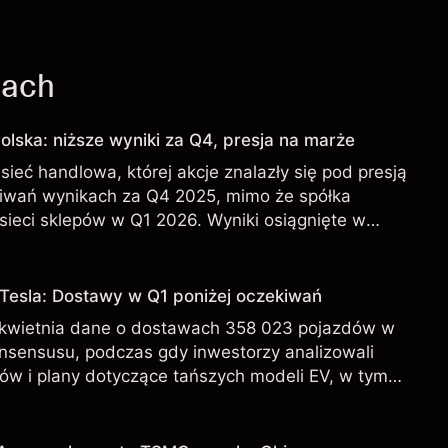
jach
olska: niższe wyniki za Q4, presja na marże
sieć handlowa, której akcje znalazły się pod presją
iwań wynikach za Q4 2025, mimo że spółka
sieci sklepów w Q1 2026. Wyniki osiągnięte w
iarygodnym wskaźnikiem przyszłych rezultatów.
 Tesla: Dostawy w Q1 poniżej oczekiwań
 kwietnia dane o dostawach 358 023 pojazdów w
onsensusu, podczas gdy inwestorzy analizowali
ów i plany dotyczące tańszych modeli EV, w tym
 osiągnięte w przeszłości nie są wiarygodnym
ch rezultatów.