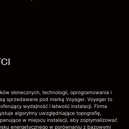
Opłaty i Prowizje
TCI
ików słonecznych, technologii, oprogramowania i
i są sprzedawane pod marką Voyager. Voyager to
ferujący wydajność i łatwość instalacji. Firma
stuje algorytmy uwzględniające topografię,
 panujące w miejscu instalacji, aby zoptymalizować
zysku energetycznego w porównaniu z bazowymi