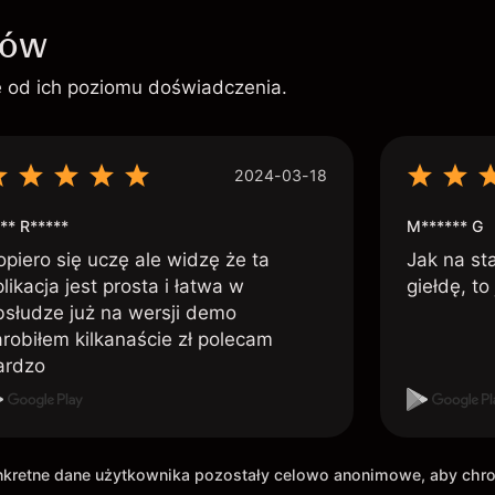
ków
ie od ich poziomu doświadczenia.
2024-03-18
** R*****
M****** G
opiero się uczę ale widzę że ta
Jak na st
likacja jest prosta i łatwa w
giełdę, to
bsłudze już na wersji demo
arobiłem kilkanaście zł polecam
ardzo
onkretne dane użytkownika pozostały celowo anonimowe, aby ch