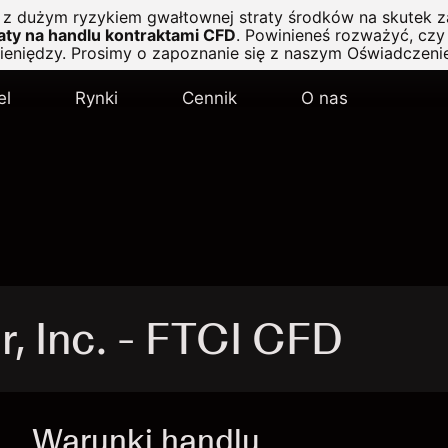
ę z dużym ryzykiem gwałtownej straty środków na skutek z
ty na handlu kontraktami CFD
.
Powinieneś rozważyć, czy 
pieniędzy. Prosimy o zapoznanie się z naszym
Oświadczeni
el
Rynki
Cennik
O nas
, Inc. - FTCI CFD
Warunki handlu