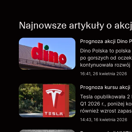
Najnowsze artykuły o akc
Prognoza akcji Dino P
Dino Polska to polska 
po gorszych od oczek
kontynuowała rozwój 
przeszłości nie są w
16:41, 26 kwietnia 2026
Prognoza kursu akcji
Tesla opublikowała 2
Q1 2026 r., poniżej k
również wzrost zapas
nowego SUV-a. Wyniki
14:43, 16 kwietnia 2026
wskaźnikiem przyszły