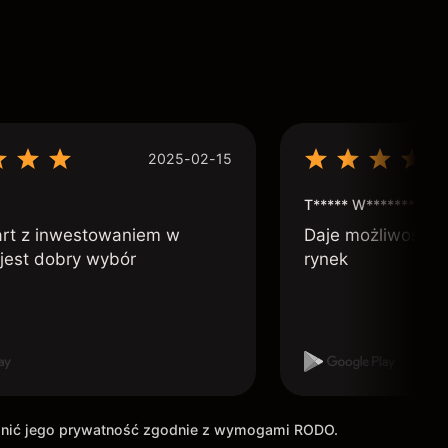
2025-02-15
T***** W***********
art z inwestowaniem w
Daje możliwość po
 jest dobry wybór
rynek
ronić jego prywatność zgodnie z wymogami RODO.