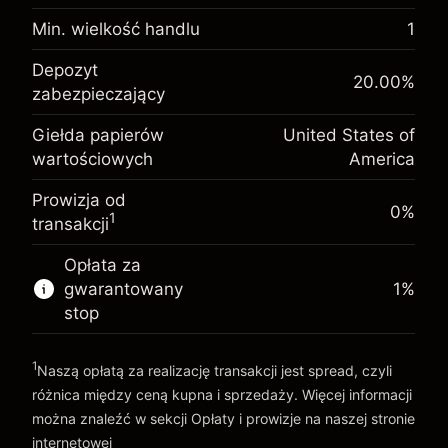
Opłata overnight za
-0.021568
utrzymanie pozycji
Min. wielkość handlu
1
%
Opłaty od pełnej wartości
Depozyt zabezpieczający.
(-$1.08)
pozycji
Depozyt
$1,000.00
20.00
%
Twoja inwestycja
zabezpieczający
Rozmiar transakcji z dźwignią ~
$5,000.00
Opłata overnight za
Środki z dźwigni ~
$4,000.00
-0.000654
Giełda papierów
United States of
utrzymanie pozycji
%
wartościowych
America
Opłaty od pełnej wartości
(-$0.03)
pozycji
Idź do platformy
Prowizja od
Rozmiar transakcji z dźwignią ~
$5,000.00
0%
1
transakcji
Środki z dźwigni ~
$4,000.00
Opłata za
gwarantowany
1
%
Idź do platformy
stop
1
Naszą opłatą za realizację transakcji jest spread, czyli
różnica między ceną kupna i sprzedaży. Więcej informacji
można znaleźć w sekcji
Opłaty i prowizje
na naszej stronie
internetowej