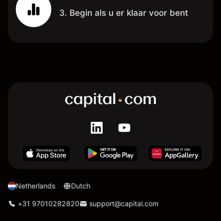
3. Begin als u er klaar voor bent
Netherlands
Dutch
+31 97010282820
support@capital.com