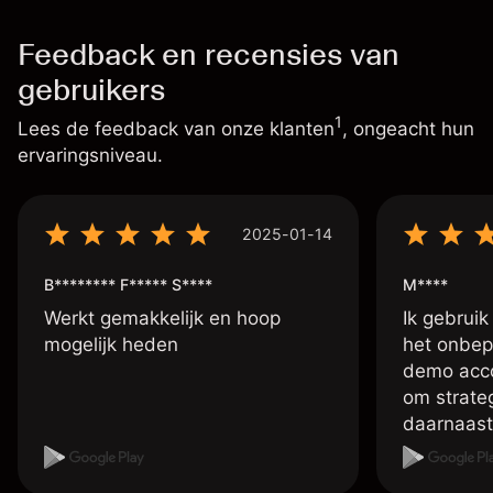
Feedback en recensies van
gebruikers
1
Lees de feedback van onze klanten
, ongeacht hun
ervaringsniveau.
2025-01-14
B******** F***** S****
M****
Werkt gemakkelijk en hoop
Ik gebruik
mogelijk heden
het onbep
demo accou
om strate
daarnaast
account me
handelen 