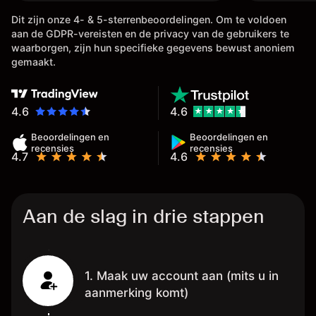
doen met 
Dit zijn onze 4- & 5-sterrenbeoordelingen. Om te voldoen
vele inste
aan de GDPR-vereisten en de privacy van de gebruikers te
betreft d
waarborgen, zijn hun specifieke gegevens bewust anoniem
,tevens is
gemaakt.
van je win
meestal b
het al op 
4.6
4.6
,
Beoordelingen en
Beoordelingen en
recensies
recensies
4.7
4.6
Aan de slag in drie stappen
1. Maak uw account aan (mits u in
aanmerking komt)