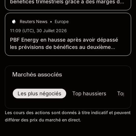
bénéfices trimestriels grâce à des marges de
raffinage plus élevées
Reuters News
•
Europe
11:09 (UTC), 30 Juillet 2026
PBF Energy en hausse après avoir dépassé
les prévisions de bénéfices au deuxième
trimestre
Marchés associés
Les plus négociés
Top haussiers
Top bai
Les cours des actions sont donnés à titre indicatif et peuvent
différer des prix du marché en direct.