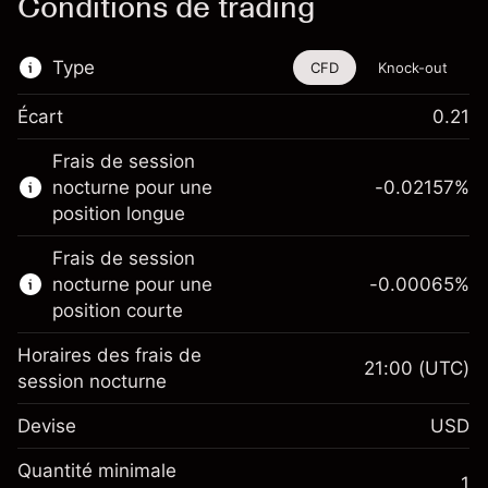
Conditions de trading
Type
CFD
Knock-out
Écart
0.21
Cet instrument financier est disponible pour
Frais de session
le trading via les CFD et les Knock-outs.
nocturne pour une
-0.02157
%
En savoir plus sur :
position longue
CFD
Frais de session
Knock-outs
nocturne pour une
-0.00065
%
position courte
Horaires des frais de
21:00
(UTC)
session nocturne
Marge. Votre
$1,000.00
Devise
USD
investissement
Ajustement des fonds de
Quantité minimale
-0.021568
1