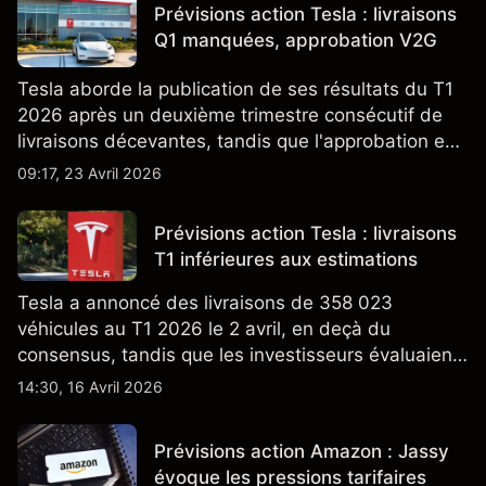
Prévisions action Tesla : livraisons
Q1 manquées, approbation V2G
Tesla aborde la publication de ses résultats du T1
2026 après un deuxième trimestre consécutif de
livraisons décevantes, tandis que l'approbation en
Californie d'un programme V2G pour le Cybertruck
09:17, 23 Avril 2026
ajoute un nouveau développement à son activité
énergétique.
Prévisions action Tesla : livraisons
T1 inférieures aux estimations
Tesla a annoncé des livraisons de 358 023
véhicules au T1 2026 le 2 avril, en deçà du
consensus, tandis que les investisseurs évaluaient
également la croissance des stocks et les projets
14:30, 16 Avril 2026
de modèles de VE à moindre coût, dont un
nouveau SUV. Découvrez les objectifs de cours
Prévisions action Amazon : Jassy
TSLA d'analystes tiers.
évoque les pressions tarifaires