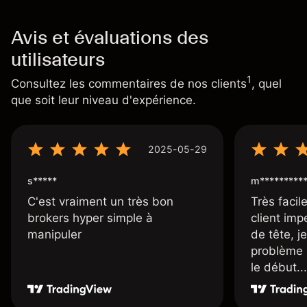
Avis et évaluations des
utilisateurs
1
Consultez les commentaires de nos clients
, quel
que soit leur niveau d'expérience.
2025-05-29
s*****
m*********
C'est vraiment un très bon
Très facile
brokers hyper simple à
client imp
manipuler
de tête, j
problème 
le début...