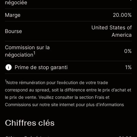
overnight
négociée
Marge. Votre
%
$1,000.00
Frais sur la valeur totale de la
investissement
(-$1.08)
position
Marge
20.00
%
Ajustement des fonds
Taille de la position avec effet de levier
-0.000654
de overnight
United States of
~
$5,000.00
%
Bourse
Frais sur la valeur totale de la
America
Valeur nominale avec effet de levier
(-$0.03)
position
~
$4,000.00
Commission sur la
Taille de la position avec effet de levier
0%
1
négociation
~
$5,000.00
Vers la plateforme
Valeur nominale avec effet de levier
Prime de stop garanti
1
%
~
$4,000.00
1
Notre rémunération pour l’exécution de votre trade
correspond au spread, soit la différence entre le prix d’achat et
Vers la plateforme
le prix de vente. Veuillez consulter la section
Frais et
'Tarifs et Frais
Commissions
sur notre site internet pour plus d’informations
Chiffres clés