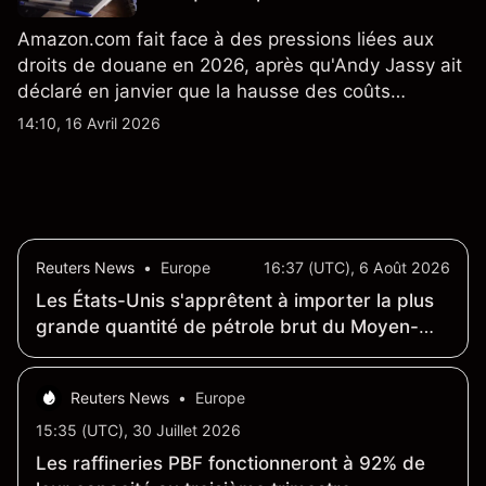
Amazon.com fait face à des pressions liées aux
droits de douane en 2026, après qu'Andy Jassy ait
déclaré en janvier que la hausse des coûts
d'importation commençait à se répercuter sur
14:10, 16 Avril 2026
certains prix. Les performances passées ne
préjugent pas des résultats futurs.
Reuters News
•
Europe
16:37 (UTC), 6 Août 2026
Les États-Unis s'apprêtent à importer la plus
grande quantité de pétrole brut du Moyen-
Orient depuis le début de la guerre en Iran
Reuters News
•
Europe
15:35 (UTC), 30 Juillet 2026
Les raffineries PBF fonctionneront à 92% de