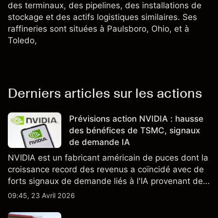
des terminaux, des pipelines, des installations de
stockage et des actifs logistiques similaires. Ses
raffineries sont situées à Paulsboro, Ohio, et à
Toledo,
Derniers articles sur les actions
Prévisions action NVIDIA : hausse
des bénéfices de TSMC, signaux
de demande IA
NVIDIA est un fabricant américain de puces dont la
croissance record des revenus a coïncidé avec de
forts signaux de demande liés à l'IA provenant de
partenaires clés de la chaîne d'approvisionnement,
09:45, 23 Avril 2026
notamment TSMC et ASML. Les performances
passées ne préjugent pas des résultats futurs.