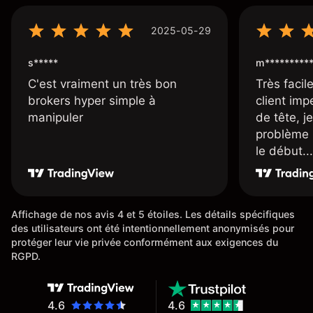
2025-05-29
s*****
m*********
C'est vraiment un très bon
Très facile
brokers hyper simple à
client imp
manipuler
de tête, j
problème 
le début...
Affichage de nos avis 4 et 5 étoiles. Les détails spécifiques
des utilisateurs ont été intentionnellement anonymisés pour
protéger leur vie privée conformément aux exigences du
RGPD.
4.6
4.6