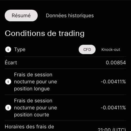
Résumé
Données historiques
Conditions de trading
Type
CFD
Knock-out
Écart
0.00854
Cet instrument financier est disponible pour
Frais de session
le trading via les CFD et les Knock-outs.
nocturne pour une
-0.00411
%
En savoir plus sur :
position longue
CFD
Frais de session
Knock-outs
nocturne pour une
-0.00411
%
position courte
Horaires des frais de
21:00
(UTC)