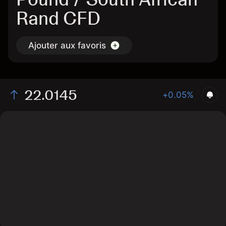
Rand CFD
Ajouter aux favoris
22.0145
+0.05%
The chart displays the GBP/ZAR exchange rate data
over the last 1 day, with a current rate of 22.0145, a
high of 22.019, and a low of 21.917.