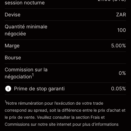
session nocturne
Marge. Votre
ZAR 1,000.00
Devise
ZAR
investissement
Ajustement des fonds
Quantité minimale
100
-0.00411
%
de overnight
négociée
Marge. Votre
ZAR 1,000.00
(-ZAR 0.82)
Frais sur la valeur totale de
investissement
la position
Marge
5.00
%
Ajustement des fonds
Taille de la position avec effet de levier
-0.00411
%
Bourse
de overnight
~
ZAR 20,000.00
(-ZAR 0.82)
Frais sur la valeur totale de
Valeur nominale avec effet de levier
Commission sur la
la position
0%
~
ZAR 19,000.00
1
négociation
Taille de la position avec effet de levier
~
ZAR 20,000.00
Prime de stop garanti
0.05
%
Vers la plateforme
Valeur nominale avec effet de levier
~
ZAR 19,000.00
1
Notre rémunération pour l’exécution de votre trade
correspond au spread, soit la différence entre le prix d’achat et
le prix de vente. Veuillez consulter la section
Frais et
Vers la plateforme
'Tarifs et Frais
Commissions
sur notre site internet pour plus d’informations