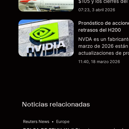
$105 y los cierres de
rutas. El rendimiento
07:23, 3 abril 2026
futuros..
Pronóstico de accion
retrasos del H200
NVDA es un fabricant
marzo de 2026 están 
actualizaciones de pr
exportaciones del H2
11:40, 18 marzo 2026
indicador fiable de re
Noticias relacionadas
Reuters News
•
Europe