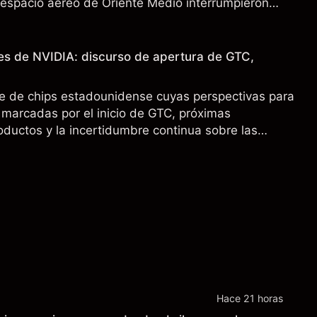
l espacio aéreo de Oriente Medio interrumpieron
 pasado no es un indicador fiable de resultados
es de NVIDIA: discurso de apertura de GTC,
e de chips estadounidense cuyas perspectivas para
marcadas por el inicio de GTC, próximas
oductos y la incertidumbre continua sobre las
00 a China. El rendimiento pasado no es un
sultados futuros.
Hace 21 horas