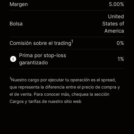
Margen. Tu inversión
$1,000.00
(-$4.31)
posición
Margen
5.00
%
Ajuste de financiamiento
Tamaño de la operación con apalancamiento
-0.000654
United
nocturno
~
$20,000.00
%
Bolsa
States of
Cargos por el valor total de la
Dinero del apalancamiento ~ $
$19,000.00
(-$0.13)
posición
America
Tamaño de la operación con apalancamiento
1
Comisión sobre el trading
0%
Ir a la plataforma
~
$20,000.00
Dinero del apalancamiento ~ $
$19,000.00
Prima por stop-loss
1
%
garantizado
Ir a la plataforma
1
Nuestro cargo por ejecutar tu operación es el spread,
que representa la diferencia entre el precio de compra y
el de venta. Para conocer más, chequea la sección
Cargos y tarifas
Cargos y tarifas
de nuestro sitio web