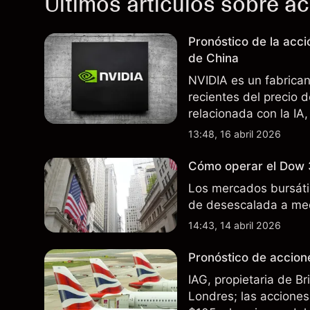
Últimos artículos sobre a
Pronóstico de la acc
de China
NVIDIA es un fabrica
recientes del precio 
relacionada con la IA,
incertidumbre en torn
13:48, 16 abril 2026
afectan las ventas en
Cómo operar el Dow 
Los mercados bursátil
de desescalada a med
14:43, 14 abril 2026
Pronóstico de accione
IAG, propietaria de B
Londres; las acciones 