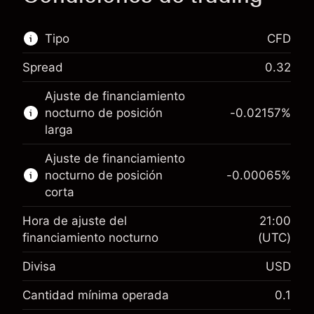
Tipo
CFD
Spread
0.32
Este mercado financiero está disponible para
Ajuste de financiamiento
hacer trading con CFD.
nocturno de posición
-0.02157
%
Obtén más información sobre:
larga
CFD
Ajuste de financiamiento
nocturno de posición
-0.00065
%
corta
Hora de ajuste del
21:00
financiamiento nocturno
(UTC)
Margen. Tu inversión
$1,000.00
Divisa
USD
Ajuste de financiamiento
-0.021568
nocturno
Cantidad mínima operada
0.1
%
Cargos por el valor total de la