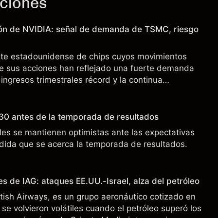
cciones
ión de NVIDIA: señal de demanda de TSMC, riesgo
nte estadounidense de chips cuyos movimientos
de sus acciones han reflejado una fuerte demanda
 ingresos trimestrales récord y la continua
o a los controles de exportación de EE.UU. que
 China.
30 antes de la temporada de resultados
es se mantienen optimistas ante las expectativas
ida que se acerca la temporada de resultados.
s de IAG: ataques EE.UU.-Israel, alza del petróleo
ritish Airways, es un grupo aeronáutico cotizado en
se volvieron volátiles cuando el petróleo superó los