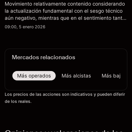
Movimiento relativamente contenido considerando
la actualización fundamental con el sesgo técnico
aún negativo, mientras que en el sentimiento tanto
los especuladores CoT como los clientes están en
09:00, 5 enero 2026
compra extrema.
Mercados relacionados
Más operados
Más alcistas
Más bajistas
Los precios de las acciones son indicativos y pueden diferir
de los reales.