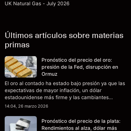
UK Natural Gas - July 2026
Últimos artículos sobre materias
primas
Pronóstico del precio del oro:
presión de la Fed, disrupción en
Ormuz
El oro al contado ha estado bajo presión ya que las
expectativas de mayor inflación, un dólar
estadounidense más firme y las cambiantes
expectativas sobre las tasas de la Fed
14:04, 26 marzo 2026
contrarrestan el soporte. El rendimiento pasado no
es un indicador fiable de resultados futuros.
Pronóstico del precio de la plata:
Rendimientos al alza, dólar más