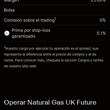
Margen
25.00
%
(-£0.44)
Ajuste de financiamiento
posición
-0.01096
Bolsa
nocturno
Tamaño de la operación con apalancamiento
%
Cargos por el valor total de la
~
£4,000.00
(-£0.44)
1
Comisión sobre el trading
0%
posición
Dinero del apalancamiento ~ $
£3,000.00
Tamaño de la operación con apalancamiento
Prima por stop-loss
0.1
%
~
£4,000.00
garantizado
Ir a la plataforma
Dinero del apalancamiento ~ $
£3,000.00
1
Nuestro cargo por ejecutar tu operación es el spread, que
representa la diferencia entre el precio de compra y el de
Ir a la plataforma
venta. Para conocer más, chequea la sección
Cargos y tarifas
Cargos
de nuestro sitio web
y tarifas
Operar Natural Gas UK Future