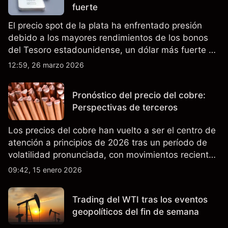
fuerte
El precio spot de la plata ha enfrentado presión
debido a los mayores rendimientos de los bonos
del Tesoro estadounidense, un dólar más fuerte y
una demanda industrial más débil que han pesado
12:59, 26 marzo 2026
sobre los precios en marzo de 2026. El rendimiento
pasado no es un indicador fiable de resultados
Pronóstico del precio del cobre:
futuros.
Perspectivas de terceros
Los precios del cobre han vuelto a ser el centro de
atención a principios de 2026 tras un período de
volatilidad pronunciada, con movimientos recientes
que sitúan al metal cerca de niveles no vistos
09:42, 15 enero 2026
anteriormente en las principales bolsas.
Trading del WTI tras los eventos
geopolíticos del fin de semana