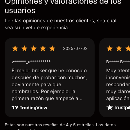
Opiniones y valoraciones de los
usuarios
Lee las opiniones de nuestros clientes, sea cual
sea su nivel de experiencia.
2025-07-02
v******_u**********
B***** B***
El mejor broker que he conocido
Muy atent
después de probar con muchos,
inconvenie
obviamente para que
responden
nombrarlos. Por ejemplo, la
muy claro
primera razón que empecé a
aplicació
usar Capital fue la llegada de mi
dinero de inmediato a mi cuenta
bancaria, a diferencia de las
Estas son nuestras reseñas de 4 y 5 estrellas. Los datos
existentes en el mercado que