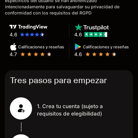
específicos del usuario se han anonimizado
tardan días o tienen mucha
intencionadamente para salvaguardar su privacidad de
burocracia; y la segunda razón,
conformidad con los requisitos del RGPD
que te devuelve dinero por el
hecho de operar en un mercado
determinado, debido a los
4.6
4.6
spread y al volumen existente.
Calificaciones y reseñas
Calificaciones y reseñas
Mientras más activo seas, más
4.7
4.6
dinero te reembolsa. Muchas
grac
Tres pasos para empezar
1. Crea tu cuenta (sujeto a
requisitos de elegibilidad)