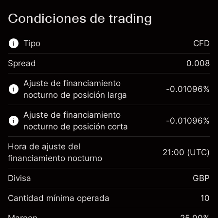
Condiciones de trading
Tipo
CFD
Spread
0.008
Este mercado financiero está disponible para
Ajuste de financiamiento
hacer trading con CFD.
-0.01096
%
nocturno de posición larga
Obtén más información sobre:
Ajuste de financiamiento
-0.01096
%
CFD
nocturno de posición corta
Hora de ajuste del
21:00
(UTC)
financiamiento nocturno
Divisa
GBP
Margen. Tu inversión
£1,000.00
Ajuste de financiamiento
Cantidad mínima operada
10
-0.01096
nocturno
Margen. Tu inversión
£1,000.00
%
Cargos por el valor total de la