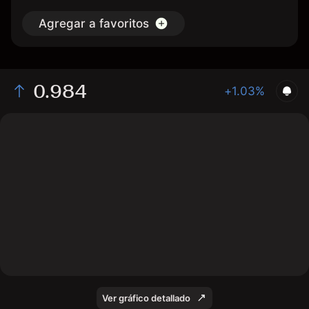
Agregar a favoritos
0.984
+1.03%
The chart shows the NGLNMN2026 price data over the
last 1 day, with a current price of 0.984, a high of
0.982, and a low of 0.961.
Ver gráfico detallado