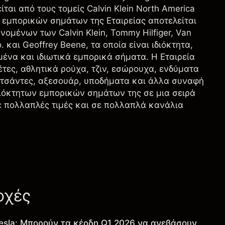
λείται από τους τομείς Calvin Klein North America
ιο εμπορικών σημάτων της Εταιρείας αποτελείται
μένων των Calvin Klein, Tommy Hilfiger, Van
 και Geoffrey Beene, τα οποία είναι ιδιόκτητα,
μένα και ιδιωτικά εμπορικά σήματα. Η Εταιρεία
έτες, αθλητικά ρούχα, τζιν, εσώρουχα, ενδύματα
, τσάντες, αξεσουάρ, υποδήματα και άλλα συναφή
διόκτητων εμπορικών σημάτων της σε μια σειρά
σε πολλαπλές τιμές και σε πολλαπλά κανάλια
οχές
esla: Μπορούν τα κέρδη Q1 2026 να ανεβάσουν