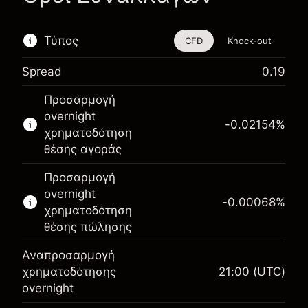
Τύπος
CFD
Knock-out
Spread
0.19
Αυτό το χρηματοοικονομικό εργαλείο είναι
Προσαρμογή
διαθέσιμο για διαπραγμάτευση μέσω CFDs και
overnight
Knock-outs.
-0.02154
%
χρηματοδότηση
Μάθετε περισσότερα σχετικά με:
θέσης αγοράς
CFDs
Προσαρμογή
Knock-outs
overnight
-0.00068
%
χρηματοδότηση
θέσης πώλησης
Αναπροσαρμογή
Περιθώριο. Η επένδυσή
χρηματοδότησης
21:00
(UTC)
$1,000.00
σας
overnight