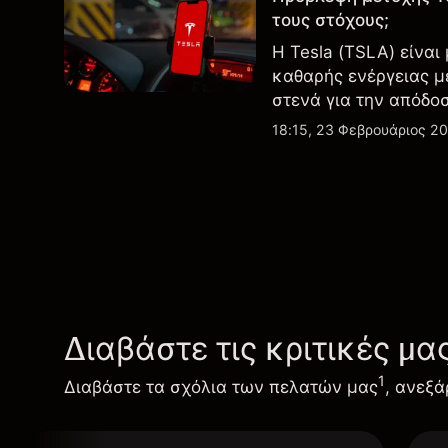
τους στόχους;
Η Tesla (TSLA) είναι
καθαρής ενέργειας μ
στενά για την απόδο
εξελίξεις στην τεχνο
18:15, 23 Φεβρουάριος 2
Διαβάστε τις κριτικές μα
1
Διαβάστε τα σχόλια των πελατών μας
, ανεξά