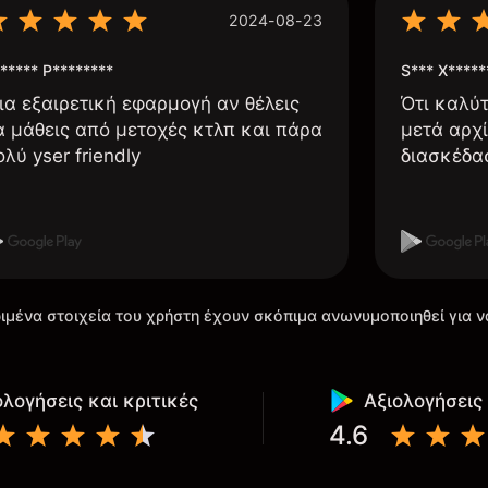
2024-08-23
***** P********
S*** X*****
ια εξαιρετική εφαρμογή αν θέλεις
Ότι καλύ
α μάθεις από μετοχές κτλπ και πάρα
μετά αρχί
ολύ yser friendly
διασκέδα
ιμένα στοιχεία του χρήστη έχουν σκόπιμα ανωνυμοποιηθεί για ν
ολογήσεις και κριτικές
Αξιολογήσεις 
4.6