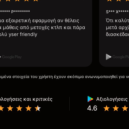
***** P********
S*** X*****
ια εξαιρετική εφαρμογή αν θέλεις
Ότι καλύ
α μάθεις από μετοχές κτλπ και πάρα
μετά αρχί
ολύ yser friendly
διασκέδα
ιμένα στοιχεία του χρήστη έχουν σκόπιμα ανωνυμοποιηθεί για ν
ολογήσεις και κριτικές
Αξιολογήσεις 
4.6