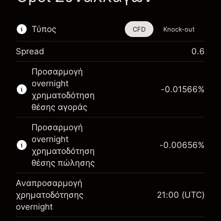
Τύπος
CFD
Knock-out
Spread
0.6
Αυτό το χρηματοοικονομικό εργαλείο είναι
Προσαρμογή
διαθέσιμο για διαπραγμάτευση μέσω CFDs και
overnight
Knock-outs.
-0.01566
%
χρηματοδότηση
Μάθετε περισσότερα σχετικά με:
θέσης αγοράς
CFDs
Προσαρμογή
Knock-outs
overnight
-0.00656
%
χρηματοδότηση
θέσης πώλησης
Αναπροσαρμογή
Περιθώριο. Η επένδυσή
χρηματοδότησης
21:00
(UTC)
SEK 1,000.00
σας
overnight