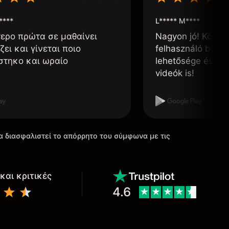
****
L***** M****
τερο πρώτα σε μαθαίνει
Nagyon jó! Könnyű
ζει και γίνεται ποιο
felhasználó barát
στηκο και ωραίο
lehetősége és, h
videók is!
α διασφαλιστεί το απόρρητο του σύμφωνα με τις
και κριτικές
4.6