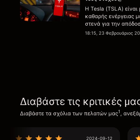
Η Tesla (TSLA) είναι
καθαρής ενέργειας μ
στενά για την απόδο
εξελίξεις στην τεχνο
18:15, 23 Φεβρουάριος 2
Διαβάστε τις κριτικές μα
1
Διαβάστε τα σχόλια των πελατών μας
, ανεξά
2024-09-12