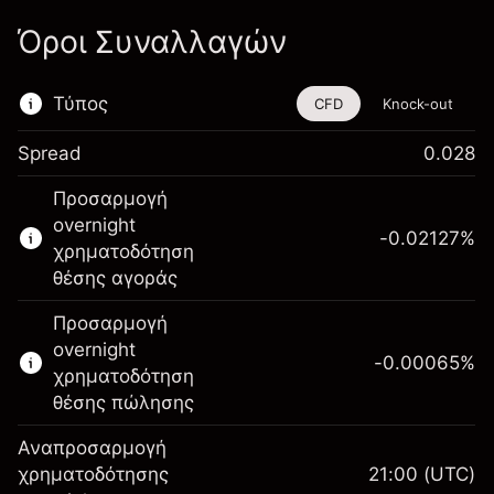
Όροι Συναλλαγών
Τύπος
CFD
Knock-out
Spread
0.028
Αυτό το χρηματοοικονομικό εργαλείο είναι
Προσαρμογή
διαθέσιμο για διαπραγμάτευση μέσω CFDs
overnight
και Knock-outs.
-0.02127
%
χρηματοδότηση
Μάθετε περισσότερα σχετικά με:
θέσης αγοράς
CFDs
Προσαρμογή
Knock-outs
overnight
-0.00065
%
χρηματοδότηση
θέσης πώλησης
Αναπροσαρμογή
Περιθώριο. Η επένδυσή
χρηματοδότησης
21:00
(UTC)
£1,000.00