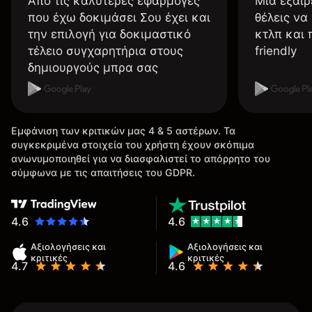
Από τις καλύτερες εφαρμογές
Μια εξαιρ
που έχω δοκιμάσει Σου έχει και
θέλεις να
την επιλογή για δοκιμαστικό
κτλπ και 
τέλειο συγχαρητήρια στους
friendly
δημιουργούς μπρα σας
Εμφάνιση των κριτικών μας 4 & 5 αστέρων. Τα
συγκεκριμένα στοιχεία του χρήστη έχουν σκόπιμα
ανωνυμοποιηθεί για να διασφαλιστεί το απόρρητο του
σύμφωνα με τις απαιτήσεις του GDPR.
4.6
4.6
Αξιολογήσεις και
Αξιολογήσεις και
κριτικές
κριτικές
4.7
4.6