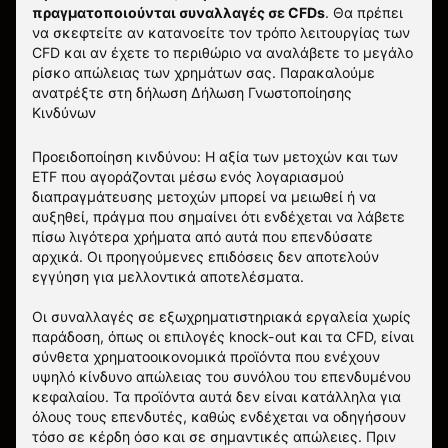
πραγματοποιούνται συναλλαγές σε CFDs
. Θα πρέπει
να σκεφτείτε αν κατανοείτε τον τρόπο λειτουργίας των
CFD και αν έχετε το περιθώριο να αναλάβετε το μεγάλο
ρίσκο απώλειας των χρημάτων σας.
Παρακαλούμε
ανατρέξτε στη δήλωση
Δήλωση Γνωστοποίησης
Κινδύνων
Προειδοποίηση κινδύνου: Η αξία των μετοχών και των
ETF που αγοράζονται μέσω ενός λογαριασμού
διαπραγμάτευσης μετοχών μπορεί να μειωθεί ή να
αυξηθεί, πράγμα που σημαίνει ότι ενδέχεται να λάβετε
πίσω λιγότερα χρήματα από αυτά που επενδύσατε
αρχικά. Οι προηγούμενες επιδόσεις δεν αποτελούν
εγγύηση για μελλοντικά αποτελέσματα.
Οι συναλλαγές σε εξωχρηματιστηριακά εργαλεία χωρίς
παράδοση, όπως οι επιλογές knock-out και τα CFD, είναι
σύνθετα χρηματοοικονομικά προϊόντα που ενέχουν
υψηλό κίνδυνο απώλειας του συνόλου του επενδυμένου
κεφαλαίου. Τα προϊόντα αυτά δεν είναι κατάλληλα για
όλους τους επενδυτές, καθώς ενδέχεται να οδηγήσουν
τόσο σε κέρδη όσο και σε σημαντικές απώλειες. Πριν