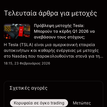
Τελευταία άρθρα για μετοχές
Πρόβλεψη μετοχής Tesla:
Μπορούν τα κέρδη Q1 2026 να
ανεβάσουν τους στόχους;
Η Tesla (TSLA) είναι μια αμερικανική εταιρεία
αυτοκινήτων και καθαρής ενέργειας με μετοχές
στο Nasdaq που παρακολουθούνται στενά για την
απόδοση κερδών, τα δεδομένα παραδόσεων και
18:15, 23 Φεβρουάριος 2026
τις εξελίξεις στην τεχνολογία και την παραγωγή.
Σχετικές αγορές
Κορυφαία σε όγκο trading
Μετώπες
Μεγ