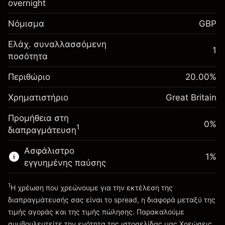
σας
overnight
Αναπροσαρμογή
Νόμισμα
GBP
-0.021271
χρηματοδότησης κατά
%
τη διάρκεια της νύχτας
Ελάχ. συναλλασσόμενη
Περιθώριο. Η επένδυσή
1
£1,000.00
(-£1.06)
Χρεώσεις από την πλήρη αξία
ποσότητα
σας
της θέσης
Αναπροσαρμογή
Περιθώριο
Μέγεθος διαπραγμάτευσης με μόχλευση
20.00
%
-0.000647
χρηματοδότησης κατά
~
£5,000.00
%
Χρηματιστήριο
τη διάρκεια της νύχτας
Great Britain
Χρήματα από μόχλευση ~
£4,000.00
(-£0.03)
Χρεώσεις από την πλήρη αξία
Προμήθεια στη
της θέσης
0%
1
διαπραγμάτευση
Πηγαίνετε στην πλατφόρμα
Μέγεθος διαπραγμάτευσης με μόχλευση
~
£5,000.00
Ασφάλιστρο
1
%
Χρήματα από μόχλευση ~
£4,000.00
εγγυημένης παύσης
1
Η χρέωση που χρεώνουμε για την εκτέλεση της
Πηγαίνετε στην πλατφόρμα
διαπραγμάτευσής σας είναι το spread, η διαφορά μεταξύ της
τιμής αγοράς και της τιμής πώλησης. Παρακαλούμε
συμβουλευτείτε την ενότητα της ιστοσελίδας μας
Χρεώσεις