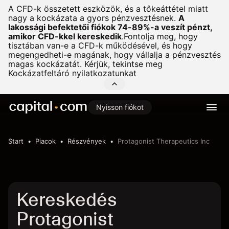
A CFD-k összetett eszközök, és a tőkeáttétel miatt
nagy a kockázata a gyors pénzvesztésnek.
A
lakossági befektetői fiókok 74-89%-a veszít pénzt,
amikor CFD-kkel kereskedik
.
Fontolja meg, hogy
tisztában van-e a CFD-k működésével, és hogy
megengedheti-e magának, hogy vállalja a pénzvesztés
magas kockázatát. Kérjük, tekintse meg
Kockázatfeltáró nyilatkozatunkat
Nyisson fiókot
Start
Piacok
Részvények
Protagonist Therapeutics Inc
Kereskedés
Protagonist