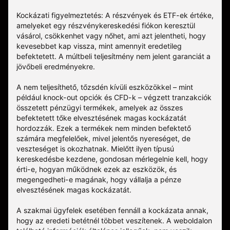
Kockázati figyelmeztetés: A részvények és ETF-ek értéke,
amelyeket egy részvénykereskedési fiókon keresztül
vásárol, csökkenhet vagy nőhet, ami azt jelentheti, hogy
kevesebbet kap vissza, mint amennyit eredetileg
befektetett. A múltbeli teljesítmény nem jelent garanciát a
jövőbeli eredményekre.
A nem teljesíthető, tőzsdén kívüli eszközökkel – mint
például knock-out opciók és CFD-k – végzett tranzakciók
összetett pénzügyi termékek, amelyek az összes
befektetett tőke elvesztésének magas kockázatát
hordozzák. Ezek a termékek nem minden befektető
számára megfelelőek, mivel jelentős nyereséget, de
veszteséget is okozhatnak. Mielőtt ilyen típusú
kereskedésbe kezdene, gondosan mérlegelnie kell, hogy
érti-e, hogyan működnek ezek az eszközök, és
megengedheti-e magának, hogy vállalja a pénze
elvesztésének magas kockázatát.
A szakmai ügyfelek esetében fennáll a kockázata annak,
hogy az eredeti betétnél többet veszítenek. A weboldalon