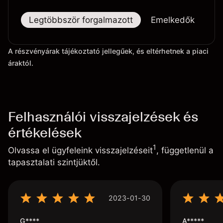
Legtöbbször forgalmazott
Emelkedők
Es
A részvényárak tájékoztató jellegűek, és eltérhetnek a piaci
áraktól.
Felhasználói visszajelzések és
értékelések
1
Olvassa el ügyfeleink visszajelzéseit
, függetlenül a
tapasztalati szintjüktől.
2023-01-30
G****
A*****