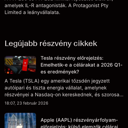
amelyek IL-R antagonisták. A Protagonist Pty
Limited a leányvállalata.
Legújabb részvény cikkek
Tesla részvény előrejelzés:
Emelhetik-e a célárakat a 2026 Q1-
es eredmények?
A Tesla (TSLA) egy amerikai tőzsdén jegyzett
autóipari és tiszta energia vállalat, amelynek
részvényei a Nasdaq-on kereskednek, és szorosan
figyelik az eredményteljesítményt, a szállítási
18:07, 23 február 2026
adatokat, valamint a technológiai és gyártási
fejleményeket.
Apple (AAPL) részvényárfolyam-
előrejelzés: külső elemzők célárai