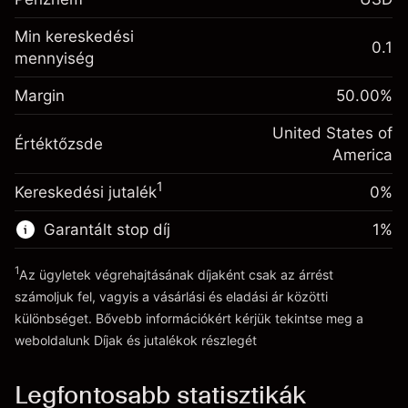
kiigazítás
%
A pozíció teljes értékéből
Min kereskedési
(-$0.43)
származó díjak
0.1
mennyiség
Fedezet. A befektetése
$1,000.00
Ügyletméret tőkeáttétellel ~
$2,000.00
Egynapos finanszírozás
Margin
Tőkeáttételből származó pénz ~
$1,000.00
50.00
%
-0.000626
kiigazítás
%
A pozíció teljes értékéből
United States of
(-$0.01)
Értéktőzsde
származó díjak
Ugrás a platformra
America
Ügyletméret tőkeáttétellel ~
$2,000.00
1
Kereskedési jutalék
0%
Tőkeáttételből származó pénz ~
$1,000.00
Garantált stop díj
1
%
Ugrás a platformra
1
Az ügyletek végrehajtásának díjaként csak az árrést
számoljuk fel, vagyis a vásárlási és eladási ár közötti
különbséget. Bővebb információkért kérjük tekintse meg a
weboldalunk
Díjak és jutalékok
részlegét
Díjak és jutalékokrészlegét
Legfontosabb statisztikák