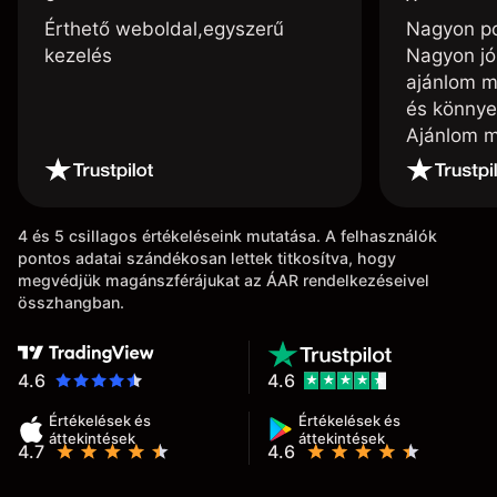
Érthető weboldal,egyszerű
Nagyon poz
kezelés
Nagyon jó
ajánlom m
és könnye
Ajánlom m
4 és 5 csillagos értékeléseink mutatása. A felhasználók
pontos adatai szándékosan lettek titkosítva, hogy
megvédjük magánszférájukat az ÁAR rendelkezéseivel
összhangban.
4.6
4.6
Értékelések és
Értékelések és
áttekintések
áttekintések
4.7
4.6