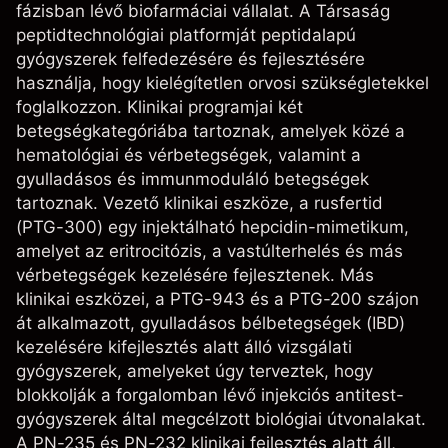
fázisban lévő biofarmáciai vállalat. A Társaság
peptidtechnológiai platformját peptidalapú
gyógyszerek felfedezésére és fejlesztésére
használja, hogy kielégítetlen orvosi szükségletekkel
foglalkozzon. Klinikai programjai két
betegségkategóriába tartoznak, amelyek közé a
hematológiai és vérbetegségek, valamint a
gyulladásos és immunmoduláló betegségek
tartoznak. Vezető klinikai eszköze, a rusfertid
(PTG-300) egy injektálható hepcidin-mimetikum,
amelyet az eritrocitózis, a vastúlterhelés és más
vérbetegségek kezelésére fejlesztenek. Más
klinikai eszközei, a PTG-943 és a PTG-200 szájon
át alkalmazott, gyulladásos bélbetegségek (IBD)
kezelésére kifejlesztés alatt álló vizsgálati
gyógyszerek, amelyeket úgy terveztek, hogy
blokkolják a forgalomban lévő injekciós antitest-
gyógyszerek által megcélzott biológiai útvonalakat.
A PN-235 és PN-232 klinikai fejlesztés alatt áll,