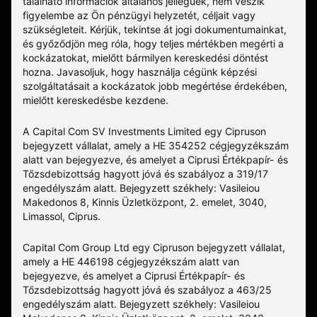
található információk általános jellegűek, nem veszik
figyelembe az Ön pénzügyi helyzetét, céljait vagy
szükségleteit. Kérjük, tekintse át jogi dokumentumainkat,
és győződjön meg róla, hogy teljes mértékben megérti a
kockázatokat, mielőtt bármilyen kereskedési döntést
hozna. Javasoljuk, hogy használja cégünk képzési
szolgáltatásait a kockázatok jobb megértése érdekében,
mielőtt kereskedésbe kezdene.
A Capital Com SV Investments Limited egy Cipruson
bejegyzett vállalat, amely a HE 354252 cégjegyzékszám
alatt van bejegyezve, és amelyet a Ciprusi Értékpapír- és
Tőzsdebizottság hagyott jóvá és szabályoz a 319/17
engedélyszám alatt. Bejegyzett székhely: Vasileiou
Makedonos 8, Kinnis Üzletközpont, 2. emelet, 3040,
Limassol, Ciprus.
Capital Com Group Ltd egy Cipruson bejegyzett vállalat,
amely a ΗΕ 446198 cégjegyzékszám alatt van
bejegyezve, és amelyet a Ciprusi Értékpapír- és
Tőzsdebizottság hagyott jóvá és szabályoz a 463/25
engedélyszám alatt. Bejegyzett székhely: Vasileiou