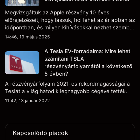
Megvizsgáltuk az Apple részvény 10 éves
előrejelzéseit, hogy lássuk, hol lehet az ár abban az
időpontban, és milyen kihívásokkal nézhet szembe
a vállalat.
14:46, 19 május 2025
A Tesla EV-forradalma: Mire lehet
számítani TSLA
részvényárfolyamától a következő
5 évben?
A részvényárfolyam 2021-es rekordmagasságai a
Teslát a világ hatodik legnagyobb cégévé tették.
11:42, 13 január 2022
Kapcsolódó piacok