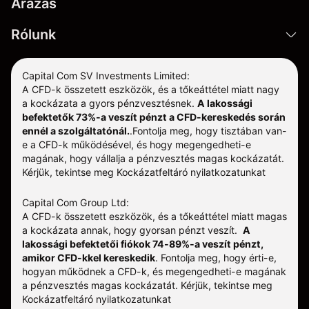
Árazás
Rólunk
Capital Com SV Investments Limited:
A CFD-k összetett eszközök, és a tőkeáttétel miatt nagy
a kockázata a gyors pénzvesztésnek.
A lakossági
befektetők 73%-a veszít pénzt a CFD-kereskedés során
ennél a szolgáltatónál.
.
Fontolja meg, hogy tisztában van-
e a CFD-k működésével, és hogy megengedheti-e
magának, hogy vállalja a pénzvesztés magas kockázatát.
Kérjük, tekintse meg
Kockázatfeltáró nyilatkozatunkat
Capital Com Group Ltd:
A CFD-k összetett eszközök, és a tőkeáttétel miatt magas
a kockázata annak, hogy gyorsan pénzt veszít.
A
lakossági befektetői fiókok 74-89%-a veszít pénzt,
amikor CFD-kkel kereskedik
. Fontolja meg, hogy érti-e,
hogyan működnek a CFD-k, és megengedheti-e magának
a pénzvesztés magas kockázatát.
Kérjük, tekintse meg
Kockázatfeltáró nyilatkozatunkat