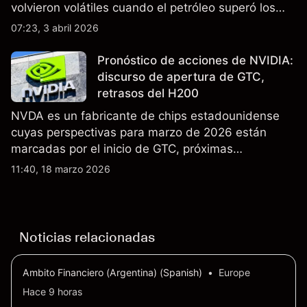
volvieron volátiles cuando el petróleo superó los
$105 y los cierres del espacio aéreo de Oriente
07:23, 3 abril 2026
Medio interrumpieron rutas. El rendimiento pasado
no es un indicador fiable de resultados futuros..
Pronóstico de acciones de NVIDIA:
discurso de apertura de GTC,
retrasos del H200
NVDA es un fabricante de chips estadounidense
cuyas perspectivas para marzo de 2026 están
marcadas por el inicio de GTC, próximas
actualizaciones de productos y la incertidumbre
11:40, 18 marzo 2026
continua sobre las exportaciones del H200 a
China. El rendimiento pasado no es un indicador
fiable de resultados futuros.
Noticias relacionadas
Ambito Financiero (Argentina) (Spanish)
•
Europe
Hace 9 horas