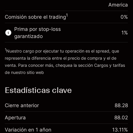
posición
America
Dinero del apalancamiento ~ $
$19,000.00
Tamaño de la operación con apalancamiento
1
Comisión sobre el trading
0%
~
$20,000.00
Ir a la plataforma
Dinero del apalancamiento ~ $
$19,000.00
Prima por stop-loss
1
%
garantizado
Ir a la plataforma
1
Nuestro cargo por ejecutar tu operación es el spread, que
representa la diferencia entre el precio de compra y el de
venta. Para conocer más, chequea la sección
Cargos y tarifas
Cargos
de nuestro sitio web
y tarifas
Estadísticas clave
Cierre anterior
88.28
Apertura
88.02
Variación en 1 añon
13.11%