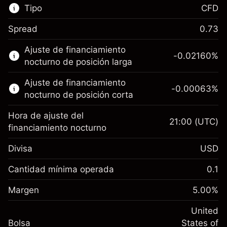
Tipo
CFD
Spread
0.73
Este mercado financiero está disponible para
Ajuste de financiamiento
hacer trading con CFD.
-0.02160
%
nocturno de posición larga
Obtén más información sobre:
Ajuste de financiamiento
-0.00063
%
CFD
nocturno de posición corta
Hora de ajuste del
21:00
(UTC)
financiamiento nocturno
Divisa
USD
Margen. Tu inversión
$1,000.00
Ajuste de financiamiento
Cantidad mínima operada
0.1
-0.021596
nocturno
Margen. Tu inversión
$1,000.00
%
Cargos por el valor total de la
Margen
5.00
%
(-$4.32)
Ajuste de financiamiento
posición
-0.000626
nocturno
United
Tamaño de la operación con apalancamiento
%
Cargos por el valor total de la
Bolsa
States of
~
$20,000.00
(-$0.13)