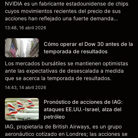
NVIDIA es un fabricante estadounidense de chips
cuyos movimientos recientes del precio de sus
acciones han reflejado una fuerte demanda
relacionada con la IA, ingresos trimestrales récord
13:48, 16 abril 2026
y la continua incertidumbre en torno a los controles
de exportación de EE.UU. que afectan las ventas
Cómo operar el Dow 30 antes de la
en China.
temporada de resultados
Los mercados bursátiles se mantienen optimistas
ante las expectativas de desescalada a medida
que se acerca la temporada de resultados.
14:43, 14 abril 2026
Pronóstico de acciones de IAG:
ataques EE.UU.-Israel, alza del
petróleo
IAG, propietaria de British Airways, es un grupo
aeronáutico cotizado en Londres; las acciones se