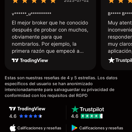
2025-07-02
v******_u**********
B***** B***
El mejor broker que he conocido
Muy atent
después de probar con muchos,
inconvenie
obviamente para que
responden
nombrarlos. Por ejemplo, la
muy claro
primera razón que empecé a
aplicació
usar Capital fue la llegada de mi
dinero de inmediato a mi cuenta
bancaria, a diferencia de las
Estas son nuestras reseñas de 4 y 5 estrellas. Los datos
existentes en el mercado que
específicos del usuario se han anonimizado
tardan días o tienen mucha
intencionadamente para salvaguardar su privacidad de
burocracia; y la segunda razón,
conformidad con los requisitos del RGPD
que te devuelve dinero por el
hecho de operar en un mercado
determinado, debido a los
4.6
4.6
spread y al volumen existente.
Calificaciones y reseñas
Calificaciones y reseñas
Mientras más activo seas, más