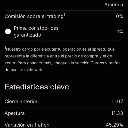
posición
America
Dinero del apalancamiento ~ $
$19,000.00
Tamaño de la operación con apalancamiento
1
Comisión sobre el trading
0%
~
$20,000.00
Ir a la plataforma
Dinero del apalancamiento ~ $
$19,000.00
Prima por stop-loss
1
%
garantizado
Ir a la plataforma
1
Nuestro cargo por ejecutar tu operación es el spread, que
representa la diferencia entre el precio de compra y el de
venta. Para conocer más, chequea la sección
Cargos y tarifas
Cargos
de nuestro sitio web
y tarifas
Estadísticas clave
Cierre anterior
11.07
Apertura
11.33
Variación en 1 añon
-45.29%