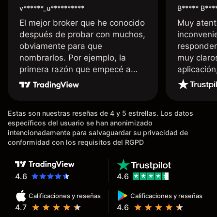
v******_u**********
B***** B***
El mejor broker que he conocido
Muy atent
después de probar con muchos,
inconvenie
obviamente para que
responden
nombrarlos. Por ejemplo, la
muy claro
primera razón que empecé a
aplicació
usar Capital fue la llegada de mi
dinero de inmediato a mi cuenta
bancaria, a diferencia de las
Estas son nuestras reseñas de 4 y 5 estrellas. Los datos
existentes en el mercado que
específicos del usuario se han anonimizado
tardan días o tienen mucha
intencionadamente para salvaguardar su privacidad de
burocracia; y la segunda razón,
conformidad con los requisitos del RGPD
que te devuelve dinero por el
hecho de operar en un mercado
determinado, debido a los
4.6
4.6
spread y al volumen existente.
Calificaciones y reseñas
Calificaciones y reseñas
Mientras más activo seas, más
4.7
4.6
dinero te reembolsa. Muchas