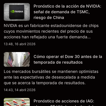
Pronóstico de la acción de NVIDIA:
señal de demanda de TSMC,
riesgo de China
NVIDIA es un fabricante estadounidense de chips
cuyos movimientos recientes del precio de sus
acciones han reflejado una fuerte demanda
relacionada con la IA, ingresos trimestrales récord
13:48, 16 abril 2026
y la continua incertidumbre en torno a los controles
de exportación de EE.UU. que afectan las ventas
Cómo operar el Dow 30 antes de la
en China.
temporada de resultados
Los mercados bursátiles se mantienen optimistas
ante las expectativas de desescalada a medida
que se acerca la temporada de resultados.
14:43, 14 abril 2026
Pronóstico de acciones de IAG: