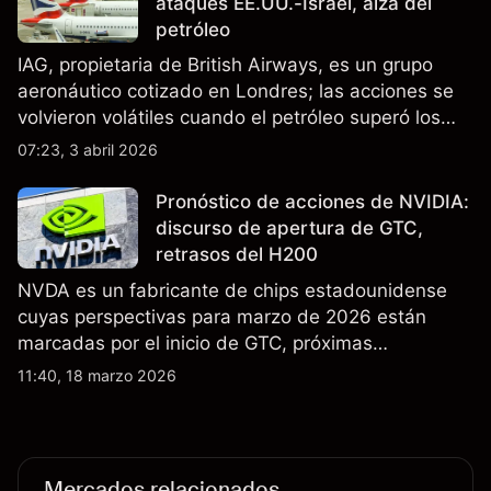
ataques EE.UU.-Israel, alza del
petróleo
IAG, propietaria de British Airways, es un grupo
aeronáutico cotizado en Londres; las acciones se
volvieron volátiles cuando el petróleo superó los
$105 y los cierres del espacio aéreo de Oriente
07:23, 3 abril 2026
Medio interrumpieron rutas. El rendimiento pasado
no es un indicador fiable de resultados futuros..
Pronóstico de acciones de NVIDIA:
discurso de apertura de GTC,
retrasos del H200
NVDA es un fabricante de chips estadounidense
cuyas perspectivas para marzo de 2026 están
marcadas por el inicio de GTC, próximas
actualizaciones de productos y la incertidumbre
11:40, 18 marzo 2026
continua sobre las exportaciones del H200 a
China. El rendimiento pasado no es un indicador
fiable de resultados futuros.
Mercados relacionados