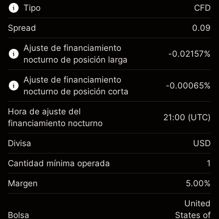
Tipo
CFD
Spread
0.09
Este mercado financiero está disponible para
Ajuste de financiamiento
hacer trading con CFD.
-0.02157
%
nocturno de posición larga
Obtén más información sobre:
Ajuste de financiamiento
-0.00065
%
CFD
nocturno de posición corta
Hora de ajuste del
21:00
(UTC)
financiamiento nocturno
Divisa
USD
Margen. Tu inversión
$1,000.00
Ajuste de financiamiento
Cantidad mínima operada
1
-0.021568
nocturno
Margen. Tu inversión
$1,000.00
%
Cargos por el valor total de la
Margen
5.00
%
(-$4.31)
Ajuste de financiamiento
posición
-0.000654
nocturno
United
Tamaño de la operación con apalancamiento
%
Cargos por el valor total de la
Bolsa
States of
~
$20,000.00
(-$0.13)