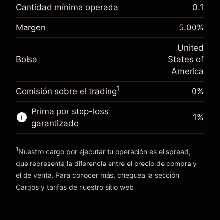
nocturno
Cantidad mínima operada
0.1
%
Cargos por el valor total de la
Margen. Tu inversión
$1,000.00
(-$4.31)
posición
Margen
5.00
%
Ajuste de financiamiento
Tamaño de la operación con apalancamiento
-0.000682
United
nocturno
~
$20,000.00
%
Bolsa
States of
Cargos por el valor total de la
Dinero del apalancamiento ~ $
$19,000.00
(-$0.14)
posición
America
Tamaño de la operación con apalancamiento
1
Comisión sobre el trading
0%
Ir a la plataforma
~
$20,000.00
Dinero del apalancamiento ~ $
$19,000.00
Prima por stop-loss
1
%
garantizado
Ir a la plataforma
1
Nuestro cargo por ejecutar tu operación es el spread,
que representa la diferencia entre el precio de compra y
el de venta. Para conocer más, chequea la sección
Cargos y tarifas
Cargos y tarifas
de nuestro sitio web