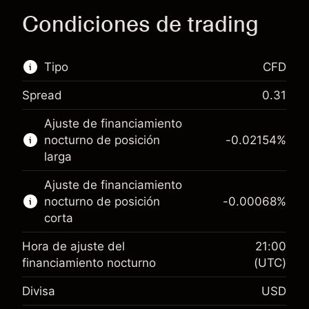
Condiciones de trading
Tipo
CFD
Spread
0.31
Este mercado financiero está disponible para
Ajuste de financiamiento
hacer trading con CFD.
nocturno de posición
-0.02154
%
Obtén más información sobre:
larga
CFD
Ajuste de financiamiento
nocturno de posición
-0.00068
%
corta
Hora de ajuste del
21:00
financiamiento nocturno
(UTC)
Margen. Tu inversión
$1,000.00
Divisa
USD
Ajuste de financiamiento
-0.02154