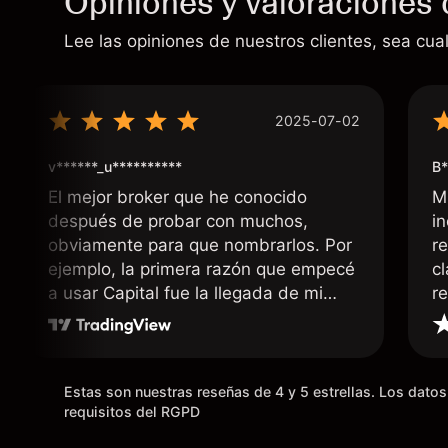
Opiniones y valoraciones 
Lee las opiniones de nuestros clientes, sea cual
2025-07-02
v******_u**********
B*
El mejor broker que he conocido
M
después de probar con muchos,
i
obviamente para que nombrarlos. Por
r
ejemplo, la primera razón que empecé
c
a usar Capital fue la llegada de mi
r
dinero de inmediato a mi cuenta
bancaria, a diferencia de las
existentes en el mercado que tardan
días o tienen mucha burocracia; y la
Estas son nuestras reseñas de 4 y 5 estrellas. Los dat
segunda razón, que te devuelve
requisitos del RGPD
dinero por el hecho de operar en un