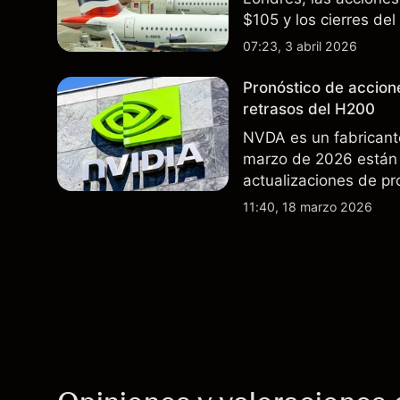
$105 y los cierres de
rutas. El rendimiento
07:23, 3 abril 2026
futuros..
Pronóstico de accion
retrasos del H200
NVDA es un fabricant
marzo de 2026 están 
actualizaciones de pr
exportaciones del H2
11:40, 18 marzo 2026
indicador fiable de re