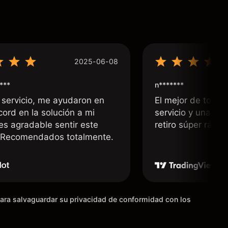
2025-06-08
***
n*******
 servicio, me ayudaron en
El mejor de todos
cord en la solución a mi
servicio y una rá
 es agradable sentir este
retiro súper rápid
. Recomendados totalmente.
para salvaguardar su privacidad de conformidad con los