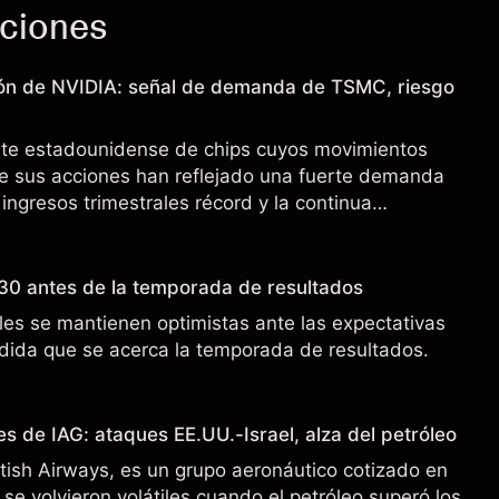
cciones
ión de NVIDIA: señal de demanda de TSMC, riesgo
nte estadounidense de chips cuyos movimientos
de sus acciones han reflejado una fuerte demanda
 ingresos trimestrales récord y la continua
o a los controles de exportación de EE.UU. que
 China.
30 antes de la temporada de resultados
es se mantienen optimistas ante las expectativas
ida que se acerca la temporada de resultados.
s de IAG: ataques EE.UU.-Israel, alza del petróleo
ritish Airways, es un grupo aeronáutico cotizado en
se volvieron volátiles cuando el petróleo superó los