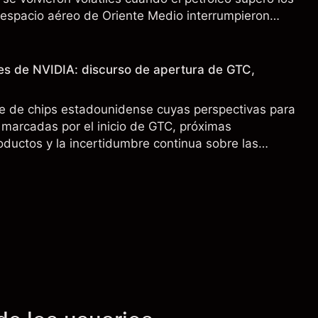
l espacio aéreo de Oriente Medio interrumpieron
 pasado no es un indicador fiable de resultados
es de NVIDIA: discurso de apertura de GTC,
e de chips estadounidense cuyas perspectivas para
marcadas por el inicio de GTC, próximas
oductos y la incertidumbre continua sobre las
00 a China. El rendimiento pasado no es un
sultados futuros.