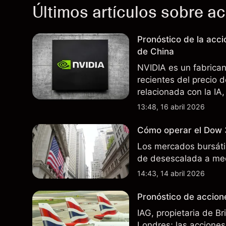
Últimos artículos sobre a
Pronóstico de la acc
de China
NVIDIA es un fabrica
recientes del precio 
relacionada con la IA,
incertidumbre en torn
13:48, 16 abril 2026
afectan las ventas en
Cómo operar el Dow 
Los mercados bursátil
de desescalada a med
14:43, 14 abril 2026
Pronóstico de accione
IAG, propietaria de B
Londres; las acciones 