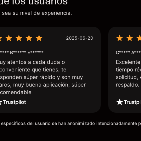
de los usuarios
 sea su nivel de experiencia.
2025-06-20
**** B****** E******
C***** A***
uy atentos a cada duda o
Excelente
nconveniente que tienes, te
tiempo ré
esponden súper rápido y son muy
solicitud,
laros, muy buena aplicación, súper
respaldo
ecomendable
os específicos del usuario se han anonimizado intencionadamente 