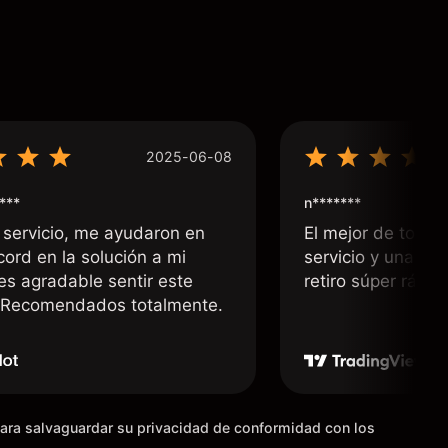
2025-06-08
***
n*******
 servicio, me ayudaron en
El mejor de todos
cord en la solución a mi
servicio y una rá
 es agradable sentir este
retiro súper rápid
. Recomendados totalmente.
para salvaguardar su privacidad de conformidad con los