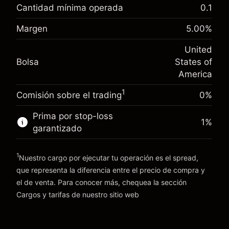
nocturno
Cantidad mínima operada
0.1
%
Cargos por el valor total de la
Margen. Tu inversión
$1,000.00
(-$4.31)
posición
Margen
5.00
%
Ajuste de financiamiento
Tamaño de la operación con apalancamiento
-0.000654
United
nocturno
~
$20,000.00
%
Bolsa
States of
Cargos por el valor total de la
Dinero del apalancamiento ~ $
$19,000.00
(-$0.13)
posición
America
Tamaño de la operación con apalancamiento
1
Comisión sobre el trading
0%
Ir a la plataforma
~
$20,000.00
Dinero del apalancamiento ~ $
$19,000.00
Prima por stop-loss
1
%
garantizado
Ir a la plataforma
1
Nuestro cargo por ejecutar tu operación es el spread,
que representa la diferencia entre el precio de compra y
el de venta. Para conocer más, chequea la sección
Cargos y tarifas
Cargos y tarifas
de nuestro sitio web