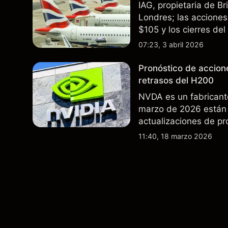
IAG, propietaria de B
Londres; las acciones 
$105 y los cierres de
rutas. El rendimiento
07:23, 3 abril 2026
futuros..
Pronóstico de accion
retrasos del H200
NVDA es un fabricant
marzo de 2026 están 
actualizaciones de pr
exportaciones del H2
11:40, 18 marzo 2026
indicador fiable de re