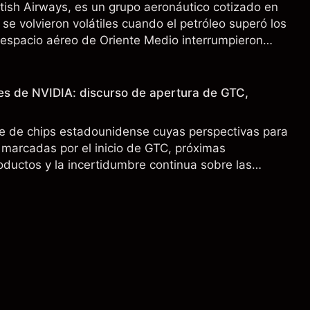
ritish Airways, es un grupo aeronáutico cotizado en
se volvieron volátiles cuando el petróleo superó los
l espacio aéreo de Oriente Medio interrumpieron
 pasado no es un indicador fiable de resultados
es de NVIDIA: discurso de apertura de GTC,
e de chips estadounidense cuyas perspectivas para
marcadas por el inicio de GTC, próximas
oductos y la incertidumbre continua sobre las
00 a China. El rendimiento pasado no es un
sultados futuros.