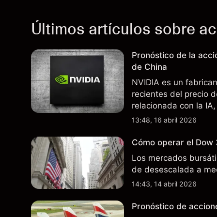
Últimos artículos sobre a
Pronóstico de la acc
de China
NVIDIA es un fabrica
recientes del precio 
relacionada con la IA,
incertidumbre en torn
13:48, 16 abril 2026
afectan las ventas en
Cómo operar el Dow 
Los mercados bursátil
de desescalada a med
14:43, 14 abril 2026
Pronóstico de accione