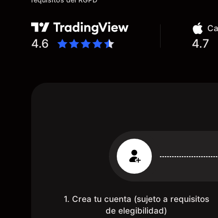
segunda razón, que te devuelve
dinero por el hecho de operar en un
mercado determinado, debido a los
Ca
spread y al volumen existente.
4.6
4.7
Mientras más activo seas, más dinero
te reembolsa. Muchas grac
1. Crea tu cuenta (sujeto a requisitos
de elegibilidad)