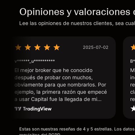
Opiniones y valoraciones 
Lee las opiniones de nuestros clientes, sea cual
2025-07-02
v******_u**********
B*
El mejor broker que he conocido
M
después de probar con muchos,
i
obviamente para que nombrarlos. Por
r
ejemplo, la primera razón que empecé
c
a usar Capital fue la llegada de mi
r
dinero de inmediato a mi cuenta
bancaria, a diferencia de las
existentes en el mercado que tardan
días o tienen mucha burocracia; y la
Estas son nuestras reseñas de 4 y 5 estrellas. Los dat
requisitos del RGPD