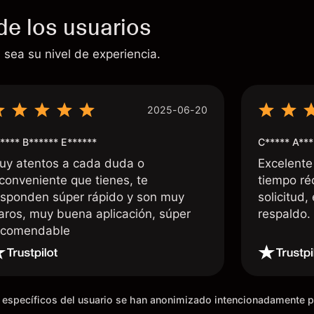
de los usuarios
 sea su nivel de experiencia.
2025-06-20
**** B****** E******
C***** A***
uy atentos a cada duda o
Excelente
nconveniente que tienes, te
tiempo ré
esponden súper rápido y son muy
solicitud,
laros, muy buena aplicación, súper
respaldo
ecomendable
os específicos del usuario se han anonimizado intencionadamente 