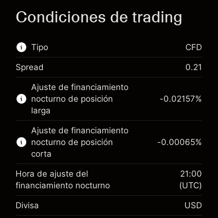
Condiciones de trading
Tipo
CFD
Spread
0.21
Este mercado financiero está disponible para
Ajuste de financiamiento
hacer trading con CFD.
nocturno de posición
-0.02157
%
Obtén más información sobre:
larga
CFD
Ajuste de financiamiento
nocturno de posición
-0.00065
%
corta
Hora de ajuste del
21:00
financiamiento nocturno
(UTC)
Margen. Tu inversión
$1,000.00
Divisa
USD
Ajuste de financiamiento
-0.021568