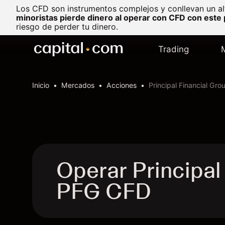
Los CFD son instrumentos complejos y conllevan un al
minoristas pierde dinero al operar con CFD con este
riesgo de perder tu dinero.
Trading
Inicio
Mercados
Acciones
Principal Financial Gro
Operar Principal 
PFG CFD