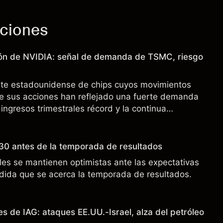
cciones
ión de NVIDIA: señal de demanda de TSMC, riesgo
nte estadounidense de chips cuyos movimientos
de sus acciones han reflejado una fuerte demanda
 ingresos trimestrales récord y la continua
o a los controles de exportación de EE.UU. que
 China.
30 antes de la temporada de resultados
es se mantienen optimistas ante las expectativas
ida que se acerca la temporada de resultados.
s de IAG: ataques EE.UU.-Israel, alza del petróleo