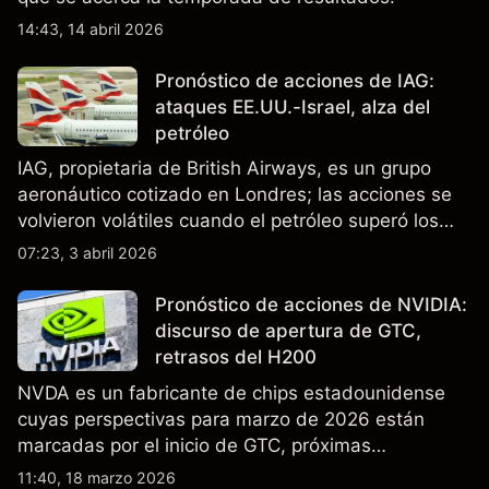
14:43, 14 abril 2026
Pronóstico de acciones de IAG:
ataques EE.UU.-Israel, alza del
petróleo
IAG, propietaria de British Airways, es un grupo
aeronáutico cotizado en Londres; las acciones se
volvieron volátiles cuando el petróleo superó los
$105 y los cierres del espacio aéreo de Oriente
07:23, 3 abril 2026
Medio interrumpieron rutas. El rendimiento pasado
no es un indicador fiable de resultados futuros..
Pronóstico de acciones de NVIDIA:
discurso de apertura de GTC,
retrasos del H200
NVDA es un fabricante de chips estadounidense
cuyas perspectivas para marzo de 2026 están
marcadas por el inicio de GTC, próximas
actualizaciones de productos y la incertidumbre
11:40, 18 marzo 2026