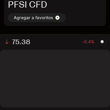
PFSI CFD
Agregar a favoritos
75.38
-0.4%
The chart shows the PFSI stock price data over the last
1 day, with a current price of 75.38, a high of 75.3, and
a low of 73.92.