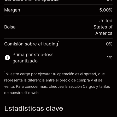
-0.021596
nocturno
Margen. Tu inversión
$1,000.00
%
Cargos por el valor total de la
Margen
5.00
%
(-$4.32)
Ajuste de financiamiento
posición
-0.000626
nocturno
United
Tamaño de la operación con apalancamiento
%
Cargos por el valor total de la
Bolsa
States of
~
$20,000.00
(-$0.13)
posición
America
Dinero del apalancamiento ~ $
$19,000.00
Tamaño de la operación con apalancamiento
1
Comisión sobre el trading
0%
~
$20,000.00
Ir a la plataforma
Dinero del apalancamiento ~ $
$19,000.00
Prima por stop-loss
1
%
garantizado
Ir a la plataforma
1
Nuestro cargo por ejecutar tu operación es el spread, que
representa la diferencia entre el precio de compra y el de
venta. Para conocer más, chequea la sección
Cargos y tarifas
Cargos
de nuestro sitio web
y tarifas
Estadísticas clave