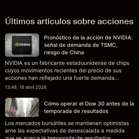
Últimos artículos sobre acciones
Pronóstico de la acción de NVIDIA:
señal de demanda de TSMC,
riesgo de China
NVIDIA es un fabricante estadounidense de chips
cuyos movimientos recientes del precio de sus
acciones han reflejado una fuerte demanda
relacionada con la IA, ingresos trimestrales récord
13:48, 16 abril 2026
y la continua incertidumbre en torno a los controles
de exportación de EE.UU. que afectan las ventas
Cómo operar el Dow 30 antes de la
en China.
temporada de resultados
Los mercados bursátiles se mantienen optimistas
ante las expectativas de desescalada a medida
que se acerca la temporada de resultados.