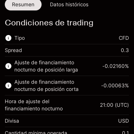
Resumen
Datos históricos
Condiciones de trading
Tipo
CFD
Spread
0.3
Este mercado financiero está disponible para
Ajuste de financiamiento
hacer trading con CFD.
-0.02160
%
nocturno de posición larga
Obtén más información sobre:
Ajuste de financiamiento
-0.00063
%
CFD
nocturno de posición corta
Hora de ajuste del
21:00
(UTC)
financiamiento nocturno
Divisa
USD
Margen. Tu inversión
$1,000.00
Ajuste de financiamiento
Cantidad mínima operada
0.1