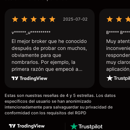
2025-07-02
v******_u**********
B***** B***
El mejor broker que he conocido
Muy atent
después de probar con muchos,
inconvenie
obviamente para que
responden
nombrarlos. Por ejemplo, la
muy claro
primera razón que empecé a
aplicació
usar Capital fue la llegada de mi
dinero de inmediato a mi cuenta
bancaria, a diferencia de las
Estas son nuestras reseñas de 4 y 5 estrellas. Los datos
existentes en el mercado que
específicos del usuario se han anonimizado
tardan días o tienen mucha
intencionadamente para salvaguardar su privacidad de
burocracia; y la segunda razón,
conformidad con los requisitos del RGPD
que te devuelve dinero por el
hecho de operar en un mercado