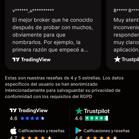
v******_u**********
B***** B***
El mejor broker que he conocido
Muy atent
después de probar con muchos,
inconvenie
obviamente para que
responden
nombrarlos. Por ejemplo, la
muy claro
primera razón que empecé a
aplicació
usar Capital fue la llegada de mi
dinero de inmediato a mi cuenta
bancaria, a diferencia de las
Estas son nuestras reseñas de 4 y 5 estrellas. Los datos
existentes en el mercado que
específicos del usuario se han anonimizado
tardan días o tienen mucha
intencionadamente para salvaguardar su privacidad de
burocracia; y la segunda razón,
conformidad con los requisitos del RGPD
que te devuelve dinero por el
hecho de operar en un mercado
determinado, debido a los
4.6
4.6
spread y al volumen existente.
Calificaciones y reseñas
Calificaciones y reseñas
Mientras más activo seas, más
4.7
4.6
dinero te reembolsa. Muchas