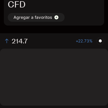
CFD
Agregar a favoritos
214.7
+22.73%
The chart shows the PAYC stock price data over the
last 1 day, with a current price of 214.7, a high of
217.94, and a low of 211.84.