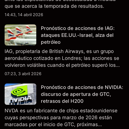
que se acerca la temporada de resultados.
14:43, 14 abril 2026
Pronóstico de acciones de IAG:
ataques EE.UU.-Israel, alza del
petróleo
IAG, propietaria de British Airways, es un grupo
aeronáutico cotizado en Londres; las acciones se
volvieron volátiles cuando el petróleo superó los
$105 y los cierres del espacio aéreo de Oriente
07:23, 3 abril 2026
Medio interrumpieron rutas. El rendimiento pasado
no es un indicador fiable de resultados futuros..
Pronóstico de acciones de NVIDIA:
discurso de apertura de GTC,
retrasos del H200
NVDA es un fabricante de chips estadounidense
cuyas perspectivas para marzo de 2026 están
marcadas por el inicio de GTC, próximas