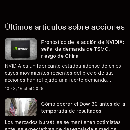
Últimos artículos sobre acciones
Pronóstico de la acción de NVIDIA:
señal de demanda de TSMC,
riesgo de China
NVIDIA es un fabricante estadounidense de chips
cuyos movimientos recientes del precio de sus
acciones han reflejado una fuerte demanda
relacionada con la IA, ingresos trimestrales récord
13:48, 16 abril 2026
y la continua incertidumbre en torno a los controles
de exportación de EE.UU. que afectan las ventas
Cómo operar el Dow 30 antes de la
en China.
temporada de resultados
Los mercados bursátiles se mantienen optimistas
ante las expectativas de desescalada a medida