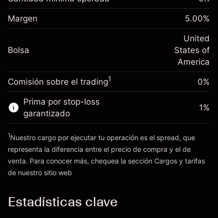
-0.021596
nocturno
Margen. Tu inversión
$1,000.00
%
Cargos por el valor total de la
Margen
5.00
%
(-$4.32)
Ajuste de financiamiento
posición
-0.000626
nocturno
United
Tamaño de la operación con apalancamiento
%
Cargos por el valor total de la
Bolsa
States of
~
$20,000.00
(-$0.13)
posición
America
Dinero del apalancamiento ~ $
$19,000.00
Tamaño de la operación con apalancamiento
1
Comisión sobre el trading
0%
~
$20,000.00
Ir a la plataforma
Dinero del apalancamiento ~ $
$19,000.00
Prima por stop-loss
1
%
garantizado
Ir a la plataforma
1
Nuestro cargo por ejecutar tu operación es el spread, que
representa la diferencia entre el precio de compra y el de
venta. Para conocer más, chequea la sección
Cargos y tarifas
Cargos
de nuestro sitio web
y tarifas
Estadísticas clave