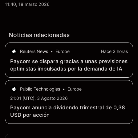
actualizaciones de productos y la incertidumbre
11:40, 18 marzo 2026
continua sobre las exportaciones del H200 a
China. El rendimiento pasado no es un indicador
fiable de resultados futuros.
Noticias relacionadas
Reuters News
•
Europe
Hace 3 horas
Paycom se dispara gracias a unas previsiones
optimistas impulsadas por la demanda de IA
Public Technologies
•
Europe
21:01 (UTC), 3 Agosto 2026
Paycom anuncia dividendo trimestral de 0,38
USD por acción