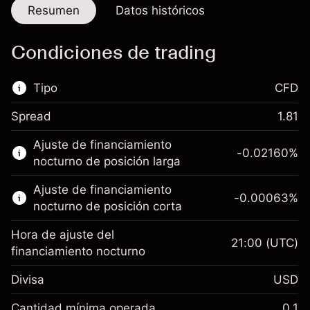
Resumen
Datos históricos
Condiciones de trading
Tipo
CFD
Spread
1.81
Este mercado financiero está disponible para
Ajuste de financiamiento
hacer trading con CFD.
-0.02160
%
nocturno de posición larga
Obtén más información sobre:
Ajuste de financiamiento
-0.00063
%
CFD
nocturno de posición corta
Hora de ajuste del
21:00
(UTC)
financiamiento nocturno
Divisa
USD
Margen. Tu inversión
$1,000.00
Ajuste de financiamiento
Cantidad mínima operada
0.1