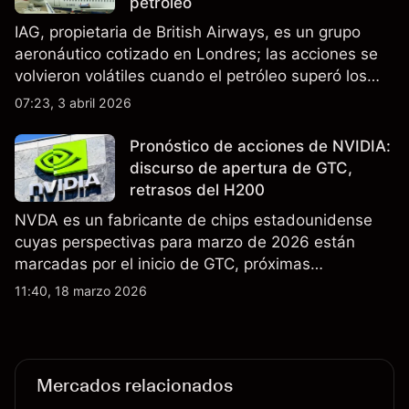
petróleo
IAG, propietaria de British Airways, es un grupo
aeronáutico cotizado en Londres; las acciones se
volvieron volátiles cuando el petróleo superó los
$105 y los cierres del espacio aéreo de Oriente
07:23, 3 abril 2026
Medio interrumpieron rutas. El rendimiento pasado
no es un indicador fiable de resultados futuros..
Pronóstico de acciones de NVIDIA:
discurso de apertura de GTC,
retrasos del H200
NVDA es un fabricante de chips estadounidense
cuyas perspectivas para marzo de 2026 están
marcadas por el inicio de GTC, próximas
actualizaciones de productos y la incertidumbre
11:40, 18 marzo 2026
continua sobre las exportaciones del H200 a
China. El rendimiento pasado no es un indicador
fiable de resultados futuros.
Mercados relacionados