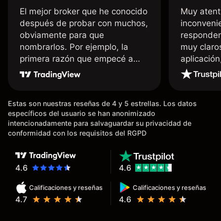
El mejor broker que he conocido
Muy atent
después de probar con muchos,
inconvenie
obviamente para que
responden
nombrarlos. Por ejemplo, la
muy claro
primera razón que empecé a
aplicació
usar Capital fue la llegada de mi
dinero de inmediato a mi cuenta
bancaria, a diferencia de las
Estas son nuestras reseñas de 4 y 5 estrellas. Los datos
existentes en el mercado que
específicos del usuario se han anonimizado
tardan días o tienen mucha
intencionadamente para salvaguardar su privacidad de
burocracia; y la segunda razón,
conformidad con los requisitos del RGPD
que te devuelve dinero por el
hecho de operar en un mercado
determinado, debido a los
4.6
4.6
spread y al volumen existente.
Calificaciones y reseñas
Calificaciones y reseñas
Mientras más activo seas, más
4.7
4.6
dinero te reembolsa. Muchas
grac