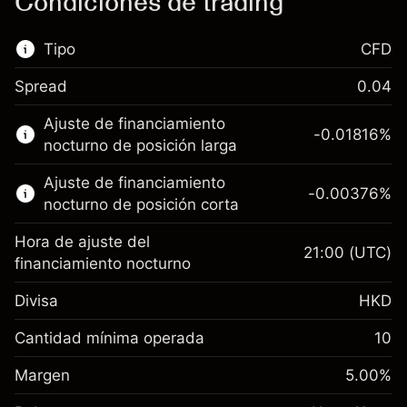
Condiciones de trading
Tipo
CFD
Spread
0.04
Este mercado financiero está disponible para
Ajuste de financiamiento
hacer trading con CFD.
-0.01816
%
nocturno de posición larga
Obtén más información sobre:
Ajuste de financiamiento
-0.00376
%
CFD
nocturno de posición corta
Hora de ajuste del
21:00
(UTC)
financiamiento nocturno
Divisa
HKD
Margen. Tu inversión
HK$1,000.00
Ajuste de
Cantidad mínima operada
10
financiamiento
Margen. Tu inversión
HK$1,000.00
-0.018156
%
Margen
nocturno
5.00
%
(-HK$3.63)
Ajuste de
Cargos por el valor total de