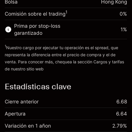
Bolsa
financiamiento
Hong Kong
la posición
-0.003762
%
nocturno
Tamaño de la operación con apalancamiento
(-HK$0.75)
1
Comisión sobre el trading
0%
Cargos por el valor total de
~
HK$20,000.00
la posición
Dinero del apalancamiento ~
Prima por stop-loss
1
%
Tamaño de la operación con apalancamiento
$
HK$19,000.00
garantizado
~
HK$20,000.00
Dinero del apalancamiento ~
1
Nuestro cargo por ejecutar tu operación es el spread, que
Ir a la plataforma
$
HK$19,000.00
representa la diferencia entre el precio de compra y el de
venta. Para conocer más, chequea la sección
Cargos y tarifas
Cargos
de nuestro sitio web
Ir a la plataforma
y tarifas
Estadísticas clave
Cierre anterior
6.68
Apertura
6.64
Variación en 1 añon
2.79%