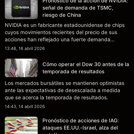
Pronóstico de la acción de NVIDIA:
señal de demanda de TSMC,
riesgo de China
NVIDIA es un fabricante estadounidense de chips
cuyos movimientos recientes del precio de sus
acciones han reflejado una fuerte demanda
relacionada con la IA, ingresos trimestrales récord
13:48, 16 abril 2026
y la continua incertidumbre en torno a los controles
de exportación de EE.UU. que afectan las ventas
Cómo operar el Dow 30 antes de la
en China.
temporada de resultados
Los mercados bursátiles se mantienen optimistas
ante las expectativas de desescalada a medida
que se acerca la temporada de resultados.
14:43, 14 abril 2026
Pronóstico de acciones de IAG:
ataques EE.UU.-Israel, alza del