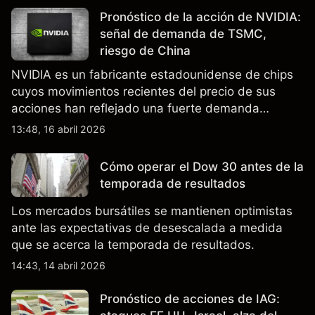
Pronóstico de la acción de NVIDIA:
señal de demanda de TSMC,
riesgo de China
NVIDIA es un fabricante estadounidense de chips
cuyos movimientos recientes del precio de sus
acciones han reflejado una fuerte demanda
relacionada con la IA, ingresos trimestrales récord
13:48, 16 abril 2026
y la continua incertidumbre en torno a los controles
de exportación de EE.UU. que afectan las ventas
Cómo operar el Dow 30 antes de la
en China.
temporada de resultados
Los mercados bursátiles se mantienen optimistas
ante las expectativas de desescalada a medida
que se acerca la temporada de resultados.
14:43, 14 abril 2026
Pronóstico de acciones de IAG: