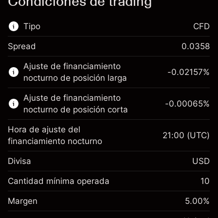
Condiciones de trading
Tipo
CFD
Spread
0.0358
Este mercado financiero está disponible para
Ajuste de financiamiento
hacer trading con CFD.
-0.02157
%
nocturno de posición larga
Obtén más información sobre:
Ajuste de financiamiento
-0.00065
%
CFD
nocturno de posición corta
Hora de ajuste del
21:00
(UTC)
financiamiento nocturno
Divisa
USD
Margen. Tu inversión
$1,000.00
Ajuste de financiamiento
Cantidad mínima operada
10
-0.021568
nocturno
Margen. Tu inversión
$1,000.00
%
Cargos por el valor total de la
Margen
5.00
%
(-$4.31)
Ajuste de financiamiento
posición
-0.000654