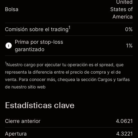
nocturno
United
Tamaño de la operación con apalancamiento
%
Cargos por el valor total de la
Bolsa
States of
~
$20,000.00
(-$0.13)
posición
America
Dinero del apalancamiento ~ $
$19,000.00
Tamaño de la operación con apalancamiento
1
Comisión sobre el trading
0%
~
$20,000.00
Ir a la plataforma
Dinero del apalancamiento ~ $
$19,000.00
Prima por stop-loss
1
%
garantizado
Ir a la plataforma
1
Nuestro cargo por ejecutar tu operación es el spread, que
representa la diferencia entre el precio de compra y el de
venta. Para conocer más, chequea la sección
Cargos y tarifas
Cargos
de nuestro sitio web
y tarifas
Estadísticas clave
Cierre anterior
4.0621
Apertura
4.3221