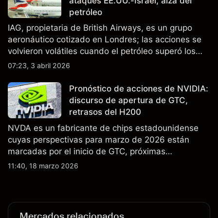
ataques EE.UU.-Israel, alza del
petróleo
IAG, propietaria de British Airways, es un grupo
aeronáutico cotizado en Londres; las acciones se
volvieron volátiles cuando el petróleo superó los
$105 y los cierres del espacio aéreo de Oriente
07:23, 3 abril 2026
Medio interrumpieron rutas. El rendimiento pasado
no es un indicador fiable de resultados futuros..
Pronóstico de acciones de NVIDIA:
discurso de apertura de GTC,
retrasos del H200
NVDA es un fabricante de chips estadounidense
cuyas perspectivas para marzo de 2026 están
marcadas por el inicio de GTC, próximas
actualizaciones de productos y la incertidumbre
11:40, 18 marzo 2026
continua sobre las exportaciones del H200 a
China. El rendimiento pasado no es un indicador
fiable de resultados futuros.
Mercados relacionados