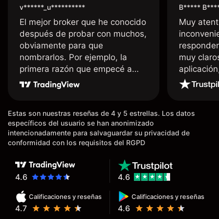
v******_u**********
B***** B***
El mejor broker que he conocido
Muy atent
después de probar con muchos,
inconvenie
obviamente para que
responden
nombrarlos. Por ejemplo, la
muy claro
primera razón que empecé a
aplicació
usar Capital fue la llegada de mi
dinero de inmediato a mi cuenta
bancaria, a diferencia de las
Estas son nuestras reseñas de 4 y 5 estrellas. Los datos
existentes en el mercado que
específicos del usuario se han anonimizado
tardan días o tienen mucha
intencionadamente para salvaguardar su privacidad de
burocracia; y la segunda razón,
conformidad con los requisitos del RGPD
que te devuelve dinero por el
hecho de operar en un mercado
determinado, debido a los
4.6
4.6
spread y al volumen existente.
Calificaciones y reseñas
Calificaciones y reseñas
Mientras más activo seas, más
4.7
4.6
dinero te reembolsa. Muchas