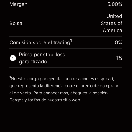
Margen. Tu inversión
$1,000.00
(-$4.31)
posición
Margen
5.00
%
Ajuste de financiamiento
Tamaño de la operación con apalancamiento
-0.000654
United
nocturno
~
$20,000.00
%
Bolsa
States of
Cargos por el valor total de la
Dinero del apalancamiento ~ $
$19,000.00
(-$0.13)
posición
America
Tamaño de la operación con apalancamiento
1
Comisión sobre el trading
0%
Ir a la plataforma
~
$20,000.00
Dinero del apalancamiento ~ $
$19,000.00
Prima por stop-loss
1
%
garantizado
Ir a la plataforma
1
Nuestro cargo por ejecutar tu operación es el spread,
que representa la diferencia entre el precio de compra y
el de venta. Para conocer más, chequea la sección
Cargos y tarifas
Cargos y tarifas
de nuestro sitio web