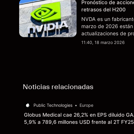
Pronóstico de accion
retrasos del H200
NVDA es un fabricant
marzo de 2026 están 
actualizaciones de pr
exportaciones del H2
11:40, 18 marzo 2026
indicador fiable de re
Noticias relacionadas
Public Technologies
•
Europe
Globus Medical cae 26,2% en EPS diluido GA
5,9% a 789,6 millones USD frente al 2T FY25