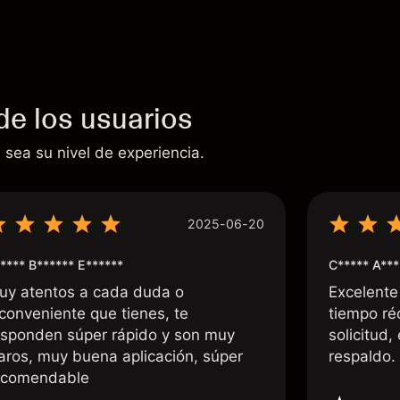
de los usuarios
 sea su nivel de experiencia.
2025-06-20
**** B****** E******
C***** A***
uy atentos a cada duda o
Excelente
nconveniente que tienes, te
tiempo ré
esponden súper rápido y son muy
solicitud,
laros, muy buena aplicación, súper
respaldo
ecomendable