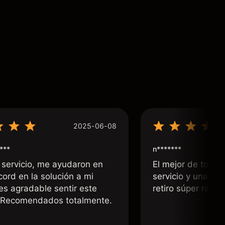
2025-06-08
***
n*******
 servicio, me ayudaron en
El mejor de todos
cord en la solución a mi
servicio y una rá
 es agradable sentir este
retiro súper rápid
. Recomendados totalmente.