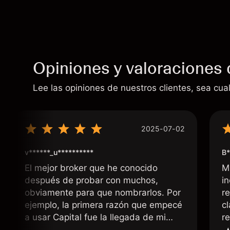
Opiniones y valoraciones 
Lee las opiniones de nuestros clientes, sea cual
2025-07-02
v******_u**********
B*
El mejor broker que he conocido
M
después de probar con muchos,
i
obviamente para que nombrarlos. Por
r
ejemplo, la primera razón que empecé
c
a usar Capital fue la llegada de mi
r
dinero de inmediato a mi cuenta