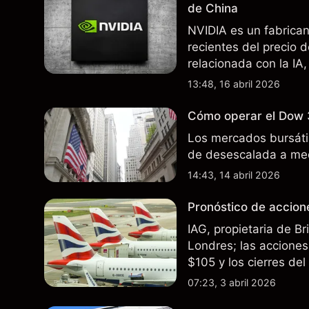
de China
NVIDIA es un fabrica
recientes del precio 
relacionada con la IA,
incertidumbre en torn
13:48, 16 abril 2026
afectan las ventas en
Cómo operar el Dow 
Los mercados bursátil
de desescalada a med
14:43, 14 abril 2026
Pronóstico de accione
IAG, propietaria de B
Londres; las acciones 
$105 y los cierres de
rutas. El rendimiento
07:23, 3 abril 2026
futuros..