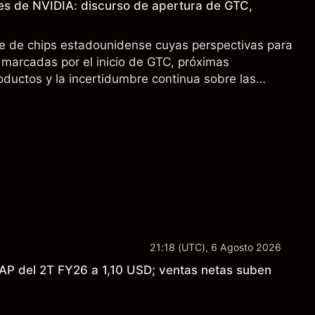
es de NVIDIA: discurso de apertura de GTC,
e de chips estadounidense cuyas perspectivas para
marcadas por el inicio de GTC, próximas
oductos y la incertidumbre continua sobre las
00 a China. El rendimiento pasado no es un
sultados futuros.
21:18 (UTC), 6 Agosto 2026
AP del 2T FY26 a 1,10 USD; ventas netas suben