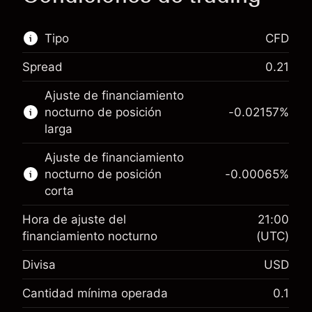
Tipo
CFD
Spread
0.21
Este mercado financiero está disponible para
Ajuste de financiamiento
hacer trading con CFD.
nocturno de posición
-0.02157
%
Obtén más información sobre:
larga
CFD
Ajuste de financiamiento
nocturno de posición
-0.00065
%
corta
Hora de ajuste del
21:00
financiamiento nocturno
(UTC)
Margen. Tu inversión
$1,000.00
Divisa
USD
Ajuste de financiamiento
-0.021568
nocturno
Cantidad mínima operada
0.1
%
Cargos por el valor total de la