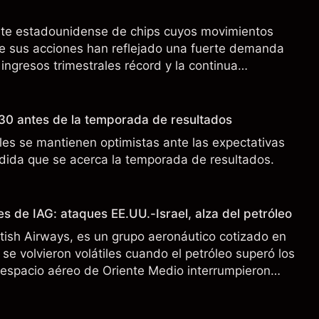
nte estadounidense de chips cuyos movimientos
de sus acciones han reflejado una fuerte demanda
 ingresos trimestrales récord y la continua
o a los controles de exportación de EE.UU. que
 China.
30 antes de la temporada de resultados
es se mantienen optimistas ante las expectativas
ida que se acerca la temporada de resultados.
s de IAG: ataques EE.UU.-Israel, alza del petróleo
ritish Airways, es un grupo aeronáutico cotizado en
se volvieron volátiles cuando el petróleo superó los
l espacio aéreo de Oriente Medio interrumpieron
 pasado no es un indicador fiable de resultados