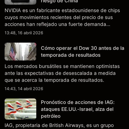
riesgo de China
NVIDIA es un fabricante estadounidense de chips
cuyos movimientos recientes del precio de sus
acciones han reflejado una fuerte demanda
relacionada con la IA, ingresos trimestrales récord
13:48, 16 abril 2026
y la continua incertidumbre en torno a los controles
de exportación de EE.UU. que afectan las ventas
Cómo operar el Dow 30 antes de la
en China.
temporada de resultados
Los mercados bursátiles se mantienen optimistas
ante las expectativas de desescalada a medida
que se acerca la temporada de resultados.
14:43, 14 abril 2026
Pronóstico de acciones de IAG:
ataques EE.UU.-Israel, alza del
petróleo
IAG, propietaria de British Airways, es un grupo