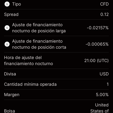
Tipo
CFD
Spread
0.12
Este mercado financiero está disponible para
Ajuste de financiamiento
hacer trading con CFD.
-0.02157
%
nocturno de posición larga
Obtén más información sobre:
Ajuste de financiamiento
-0.00065
%
CFD
nocturno de posición corta
Hora de ajuste del
21:00
(UTC)
financiamiento nocturno
Divisa
USD
Margen. Tu inversión
$1,000.00
Ajuste de financiamiento
Cantidad mínima operada
1
-0.021568
nocturno
Margen. Tu inversión
$1,000.00
%
Cargos por el valor total de la
Margen
5.00
%
(-$4.31)
Ajuste de financiamiento
posición
-0.000654
nocturno
United
Tamaño de la operación con apalancamiento
%
Cargos por el valor total de la
Bolsa
States of
~
$20,000.00
(-$0.13)