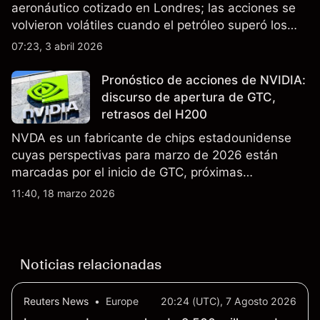
aeronáutico cotizado en Londres; las acciones se
volvieron volátiles cuando el petróleo superó los
$105 y los cierres del espacio aéreo de Oriente
07:23, 3 abril 2026
Medio interrumpieron rutas. El rendimiento pasado
no es un indicador fiable de resultados futuros..
Pronóstico de acciones de NVIDIA:
discurso de apertura de GTC,
retrasos del H200
NVDA es un fabricante de chips estadounidense
cuyas perspectivas para marzo de 2026 están
marcadas por el inicio de GTC, próximas
actualizaciones de productos y la incertidumbre
11:40, 18 marzo 2026
continua sobre las exportaciones del H200 a
China. El rendimiento pasado no es un indicador
fiable de resultados futuros.
Noticias relacionadas
Reuters News
•
Europe
20:24 (UTC), 7 Agosto 2026