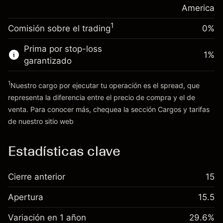
posición
America
Dinero del apalancamiento ~ $
$19,000.00
Tamaño de la operación con apalancamiento
1
Comisión sobre el trading
0%
~
$20,000.00
Ir a la plataforma
Dinero del apalancamiento ~ $
$19,000.00
Prima por stop-loss
1
%
garantizado
Ir a la plataforma
1
Nuestro cargo por ejecutar tu operación es el spread, que
representa la diferencia entre el precio de compra y el de
venta. Para conocer más, chequea la sección
Cargos y tarifas
Cargos
de nuestro sitio web
y tarifas
Estadísticas clave
Cierre anterior
15
Apertura
15.5
Variación en 1 añon
29.6%