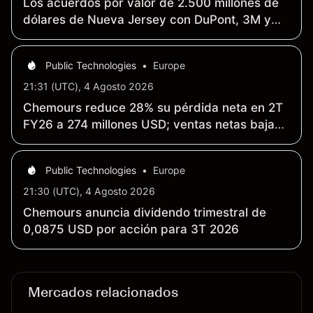
Los acuerdos por valor de 2.500 millones de
dólares de Nueva Jersey con DuPont, 3M y
otras empresas en relación con los «químicos
eternos» obtienen la aprobación judicial
Public Technologies
•
Europe
21:31 (UTC), 4 Agosto 2026
Chemours reduce 28% su pérdida neta en 2T
FY26 a 274 millones USD; ventas netas bajan
1% a 1,59 mil millones USD interanual
Public Technologies
•
Europe
21:30 (UTC), 4 Agosto 2026
Chemours anuncia dividendo trimestral de
0,0875 USD por acción para 3T 2026
Mercados relacionados