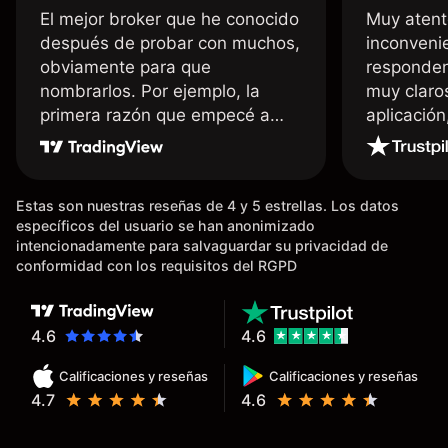
El mejor broker que he conocido
Muy atent
después de probar con muchos,
inconvenie
obviamente para que
responden
nombrarlos. Por ejemplo, la
muy claro
primera razón que empecé a
aplicació
usar Capital fue la llegada de mi
dinero de inmediato a mi cuenta
bancaria, a diferencia de las
Estas son nuestras reseñas de 4 y 5 estrellas. Los datos
existentes en el mercado que
específicos del usuario se han anonimizado
tardan días o tienen mucha
intencionadamente para salvaguardar su privacidad de
burocracia; y la segunda razón,
conformidad con los requisitos del RGPD
que te devuelve dinero por el
hecho de operar en un mercado
determinado, debido a los
4.6
4.6
spread y al volumen existente.
Calificaciones y reseñas
Calificaciones y reseñas
Mientras más activo seas, más
4.7
4.6
dinero te reembolsa. Muchas
grac