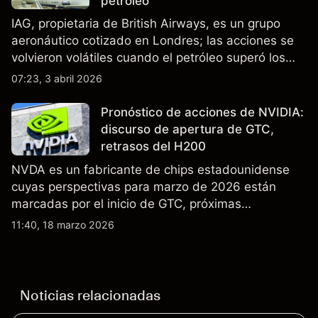
petróleo
IAG, propietaria de British Airways, es un grupo
aeronáutico cotizado en Londres; las acciones se
volvieron volátiles cuando el petróleo superó los
$105 y los cierres del espacio aéreo de Oriente
07:23, 3 abril 2026
Medio interrumpieron rutas. El rendimiento pasado
no es un indicador fiable de resultados futuros..
Pronóstico de acciones de NVIDIA:
discurso de apertura de GTC,
retrasos del H200
NVDA es un fabricante de chips estadounidense
cuyas perspectivas para marzo de 2026 están
marcadas por el inicio de GTC, próximas
actualizaciones de productos y la incertidumbre
11:40, 18 marzo 2026
continua sobre las exportaciones del H200 a
China. El rendimiento pasado no es un indicador
fiable de resultados futuros.
Noticias relacionadas