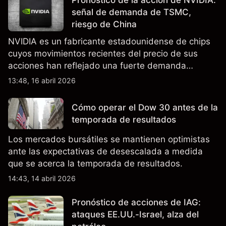
Pronóstico de la acción de NVIDIA:
señal de demanda de TSMC,
riesgo de China
NVIDIA es un fabricante estadounidense de chips
cuyos movimientos recientes del precio de sus
acciones han reflejado una fuerte demanda
relacionada con la IA, ingresos trimestrales récord
13:48, 16 abril 2026
y la continua incertidumbre en torno a los controles
de exportación de EE.UU. que afectan las ventas
Cómo operar el Dow 30 antes de la
en China.
temporada de resultados
Los mercados bursátiles se mantienen optimistas
ante las expectativas de desescalada a medida
que se acerca la temporada de resultados.
14:43, 14 abril 2026
Pronóstico de acciones de IAG:
ataques EE.UU.-Israel, alza del