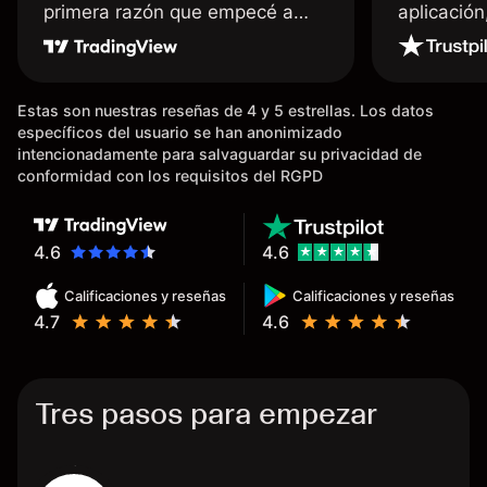
primera razón que empecé a
aplicació
usar Capital fue la llegada de mi
dinero de inmediato a mi cuenta
bancaria, a diferencia de las
Estas son nuestras reseñas de 4 y 5 estrellas. Los datos
existentes en el mercado que
específicos del usuario se han anonimizado
tardan días o tienen mucha
intencionadamente para salvaguardar su privacidad de
burocracia; y la segunda razón,
conformidad con los requisitos del RGPD
que te devuelve dinero por el
hecho de operar en un mercado
determinado, debido a los
4.6
4.6
spread y al volumen existente.
Calificaciones y reseñas
Calificaciones y reseñas
Mientras más activo seas, más
4.7
4.6
dinero te reembolsa. Muchas
grac
Tres pasos para empezar