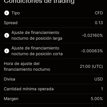
Condiciones de trading
Tipo
CFD
Spread
0.13
Este mercado financiero está disponible para
Ajuste de financiamiento
hacer trading con CFD.
-0.02160
%
nocturno de posición larga
Obtén más información sobre:
Ajuste de financiamiento
-0.00063
%
CFD
nocturno de posición corta
Hora de ajuste del
21:00
(UTC)
financiamiento nocturno
Divisa
USD
Margen. Tu inversión
$1,000.00
Ajuste de financiamiento
Cantidad mínima operada
1
-0.021596
nocturno
Margen. Tu inversión
$1,000.00
%
Cargos por el valor total de la
Margen
5.00
%
(-$4.32)
Ajuste de financiamiento
posición
-0.000626