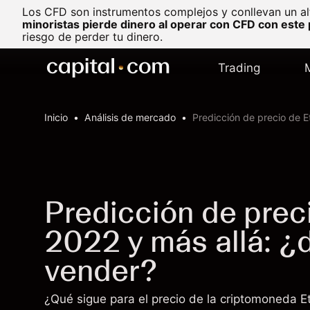
Los CFD son instrumentos complejos y conllevan un al
minoristas pierde dinero al operar con CFD con este
riesgo de perder tu dinero.
Trading
Inicio
Análisis de mercado
Predicción de precio de 
Predicción de prec
2022 y más allá: ¿
vender?
¿Qué sigue para el precio de la criptomoneda E