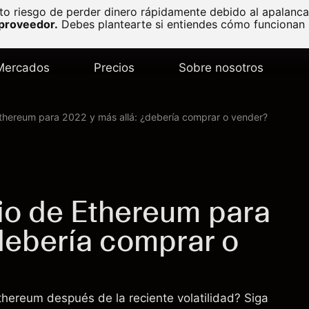
to riesgo de perder dinero rápidamente debido al apalanc
 proveedor.
Debes plantearte si entiendes cómo funcionan l
Mercados
Precios
Sobre nosotros
Ethereum para 2022 y más allá: ¿debería comprar o vender?
io de Ethereum para
debería comprar o
thereum después de la reciente volatilidad? Siga