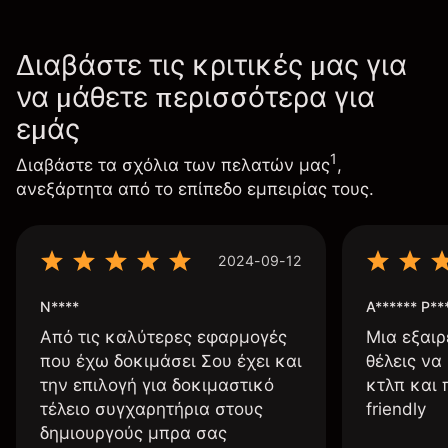
Διαβάστε τις κριτικές μας για
να μάθετε περισσότερα για
εμάς
1
Διαβάστε τα σχόλια των πελατών μας
,
ανεξάρτητα από το επίπεδο εμπειρίας τους.
2024-09-12
N****
A****** P**
Από τις καλύτερες εφαρμογές
Μια εξαιρ
που έχω δοκιμάσει Σου έχει και
θέλεις να
την επιλογή για δοκιμαστικό
κτλπ και 
τέλειο συγχαρητήρια στους
friendly
δημιουργούς μπρα σας