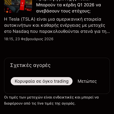
Μπορούν τα κέρδη Q1 2026 να
ανεβάσουν τους στόχους;
Η Tesla (TSLA) είναι μια αμερικανική εταιρεία
αυτοκινήτων και καθαρής ενέργειας με μετοχές
στο Nasdaq που παρακολουθούνται στενά για την
απόδοση κερδών, τα δεδομένα παραδόσεων και
18:15, 23 Φεβρουάριος 2026
τις εξελίξεις στην τεχνολογία και την παραγωγή.
Σχετικές αγορές
Κορυφαία σε όγκο trading
Μετώπες
Μεγ
Οι τιμές των μετοχών είναι ενδεικτικές και μπορεί να
διαφέρουν από τις live τιμές της αγοράς.