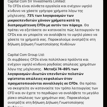
Capital Com SV Investments Limited:
Τα CFDs είναι σύνθετα εργαλεία και ενέχουν υψηλό
κίνδυνο να χάσετε γρήγορα χρήματα λόγω της
μόχλευσης.
73% των λογαριασμών των
μικροεπενδυτών χάνουν χρήματα κατά τη
διαπραγμάτευση CFDs με αυτόν τον πάροχο
.
Θα
πρέπει να εξετάσετε αν κατανοείτε πώς λειτουργούν τα
CFDs και αν μπορείτε να αναλάβετε το υψηλό ρίσκο να
χάσετε τα χρήματά σας. Παρακαλούμε ανατρέξτε στη
δήλωση
Δήλωση Γνωστοποίησης Κινδύνων
Capital Com Group Ltd:
Οι συμβάσεις CFDs είναι πολύπλοκα προϊόντα και
ενέχουν υψηλό κίνδυνο ραγδαίας απώλειας χρημάτων
λόγω της μόχλευσης.
Μεταξύ 74–89% των
λογαριασμών ιδιωτών επενδυτών πελατών
υφίσταται απώλειες κεφαλαίων όταν
πραγματοποιούνται συναλλαγές σε CFDs
. Θα πρέπει
να σκεφτείτε αν κατανοείτε τον τρόπο λειτουργίας των
CFD και αν έχετε το περιθώριο να αναλάβετε το μεγάλο
ρίσκο απώλειας των χρημάτων σας.
Παρακαλούμε
ανατρέξτε στη δήλωση
Δήλωση Γνωστοποίησης