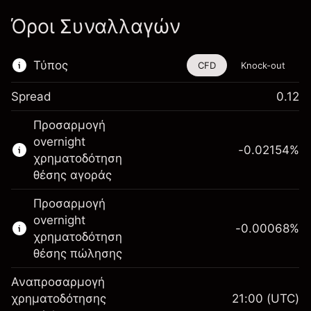
Όροι Συναλλαγών
Τύπος
CFD
Knock-out
Spread
0.12
Αυτό το χρηματοοικονομικό εργαλείο είναι
Προσαρμογή
διαθέσιμο για διαπραγμάτευση μέσω CFDs
overnight
και Knock-outs.
-0.02154
%
χρηματοδότηση
Μάθετε περισσότερα σχετικά με:
θέσης αγοράς
CFDs
Προσαρμογή
Knock-outs
overnight
-0.00068
%
χρηματοδότηση
θέσης πώλησης
Αναπροσαρμογή
Περιθώριο. Η επένδυσή
χρηματοδότησης
21:00
(UTC)
$1,000.00