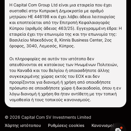
Η Capital Com Group Ltd είναι μια εταιρεία που έχει
συσταθεί στην Κυπριακή Δημοκρατία με αριθμό
μητρώου ΗΕ 446198 και έχει λάβει άδεια λειτουργίας
και εποπτεύεται από την Επιτροπή Κεφαλαιαγοράς
Κύπρου (αριθμός άδειας 463/25). Εγγεγραμμένη έδρα: Η
εταιρεία έχει την επωνυμία της και την επωνυμία της:
Βασιλείου Μακεδόνος 8, Kinnis Business Center, 2ος
όροφος, 3040, Λεμεσός, Κύπρος.
Οι πληροφορίες σε αυτόν τον ιστότοπο δεν
απευθύνονται σε κατοίκους των Ηνωμένων Πολιτειών,
του Καναδά και του Βελγίου ή οποιασδήποτε άλλης
συγκεκριμένης χώρας εκτός του ΕΟΧ και δεν
προορίζονται για διανομή ή χρήση από οποιοδήποτε
πρόσωπο σε οποιαδήποτε χώρα ή δικαιοδοσία, όπου η εν
λόγω διανομή ή χρήση θα ήταν αντίθετη με την τοπική
νομοθεσία ή τους τοπικούς κανονισμούς.
©
2026
Capital Com SV Investments Limited
Χάρτης ιστότοπου
Ρυθμίσεις cookies
Κανονισμοί