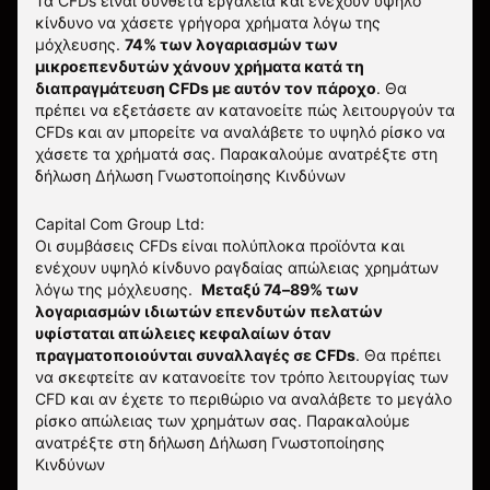
Τα CFDs είναι σύνθετα εργαλεία και ενέχουν υψηλό
κίνδυνο να χάσετε γρήγορα χρήματα λόγω της
μόχλευσης.
74% των λογαριασμών των
μικροεπενδυτών χάνουν χρήματα κατά τη
διαπραγμάτευση CFDs με αυτόν τον πάροχο
.
Θα
πρέπει να εξετάσετε αν κατανοείτε πώς λειτουργούν τα
CFDs και αν μπορείτε να αναλάβετε το υψηλό ρίσκο να
χάσετε τα χρήματά σας. Παρακαλούμε ανατρέξτε στη
δήλωση
Δήλωση Γνωστοποίησης Κινδύνων
Capital Com Group Ltd:
Οι συμβάσεις CFDs είναι πολύπλοκα προϊόντα και
ενέχουν υψηλό κίνδυνο ραγδαίας απώλειας χρημάτων
λόγω της μόχλευσης.
Μεταξύ 74–89% των
λογαριασμών ιδιωτών επενδυτών πελατών
υφίσταται απώλειες κεφαλαίων όταν
πραγματοποιούνται συναλλαγές σε CFDs
. Θα πρέπει
να σκεφτείτε αν κατανοείτε τον τρόπο λειτουργίας των
CFD και αν έχετε το περιθώριο να αναλάβετε το μεγάλο
ρίσκο απώλειας των χρημάτων σας.
Παρακαλούμε
ανατρέξτε στη δήλωση
Δήλωση Γνωστοποίησης
Κινδύνων