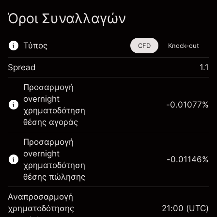
Όροι Συναλλαγών
Τύπος
CFD
Knock-out
Spread
1.1
Αυτό το χρηματοοικονομικό εργαλείο είναι
Προσαρμογή
διαθέσιμο για διαπραγμάτευση μέσω CFDs
overnight
και Knock-outs.
-0.01077
%
χρηματοδότηση
Μάθετε περισσότερα σχετικά με:
θέσης αγοράς
CFDs
Προσαρμογή
Knock-outs
overnight
-0.01146
%
χρηματοδότηση
θέσης πώλησης
Αναπροσαρμογή
Περιθώριο. Η
χρηματοδότησης
21:00
(UTC)
CHF 1,000.00