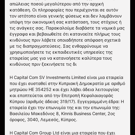
απώλειας ποσού μεγαλύτερου από την αρχική
κατάθεση. Οι πληροφορίες που περιέχονται σε αυτόν
τον ιστότοπο είναι γενικής φύσεως και δεν λαμβάνουν
υπόψη την οικονομική σας κατάσταση, τους στόχους ή
τις ανάγκες σας. Παρακαλούμε διαβάστε τα νομικά μας
έγγραφα και βεβαιωθείτε ότι κατανοείτε πλήρως τους
κινδύνους πριν λάβετε οποιαδήποτε απόφαση σχετικά
με τις διαπραγματεύσεις. Σας ενθαρρύνουμε να
χρησιμοποιήσετε τις εκπαιδευτικές υπηρεσίες της
εταιρείας μας για να κατανοήσετε καλύτερα τους
κινδύνους πριν ξεκινήσετε τις δι
Η Capital Com SV Investments Limited είναι μια εταιρεία
που έχει συσταθεί στην Κυπριακή Δημοκρατία με αριθμό
μητρώου HE 354252 και έχει λάβει άδεια λειτουργίας
και εποπτεύεται από την Επιτροπή Κεφαλαιαγοράς
Κύπρου (αριθμός άδειας 319/17). Εγγεγραμμένη έδρα: Η
εταιρεία έχει την επωνυμία της και την επωνυμία της:
Βασιλείου Μακεδόνος 8, Kinnis Business Center, 2ος
όροφος, 3040, Λεμεσός, Κύπρος.
Η Capital Com Group Ltd είναι μια εταιρεία που έχει