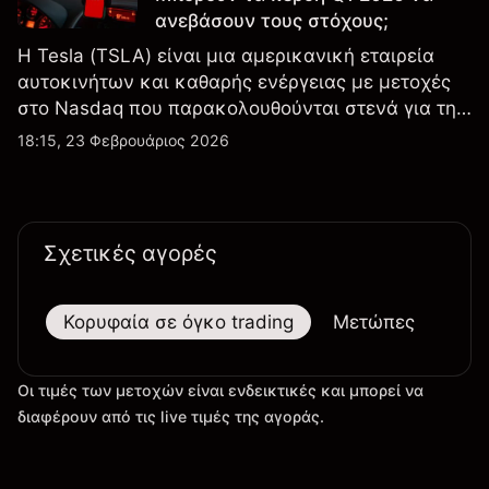
ανεβάσουν τους στόχους;
Η Tesla (TSLA) είναι μια αμερικανική εταιρεία
αυτοκινήτων και καθαρής ενέργειας με μετοχές
στο Nasdaq που παρακολουθούνται στενά για την
απόδοση κερδών, τα δεδομένα παραδόσεων και
18:15, 23 Φεβρουάριος 2026
τις εξελίξεις στην τεχνολογία και την παραγωγή.
Σχετικές αγορές
Κορυφαία σε όγκο trading
Μετώπες
Μεγ
Οι τιμές των μετοχών είναι ενδεικτικές και μπορεί να
διαφέρουν από τις live τιμές της αγοράς.