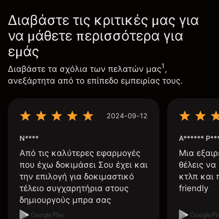
Διαβάστε τις κριτικές μας για
να μάθετε περισσότερα για
εμάς
1
Διαβάστε τα σχόλια των πελατών μας
,
ανεξάρτητα από το επίπεδο εμπειρίας τους.
2024-09-12
N****
A****** P**
Από τις καλύτερες εφαρμογές
Μια εξαιρ
που έχω δοκιμάσει Σου έχει και
θέλεις να
την επιλογή για δοκιμαστικό
κτλπ και 
τέλειο συγχαρητήρια στους
friendly
δημιουργούς μπρα σας