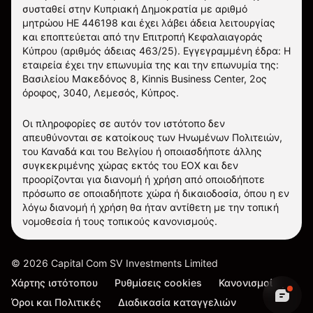
συσταθεί στην Κυπριακή Δημοκρατία με αριθμό
μητρώου ΗΕ 446198 και έχει λάβει άδεια λειτουργίας
και εποπτεύεται από την Επιτροπή Κεφαλαιαγοράς
Κύπρου (αριθμός άδειας 463/25). Εγγεγραμμένη έδρα: Η
εταιρεία έχει την επωνυμία της και την επωνυμία της:
Βασιλείου Μακεδόνος 8, Kinnis Business Center, 2ος
όροφος, 3040, Λεμεσός, Κύπρος.
Οι πληροφορίες σε αυτόν τον ιστότοπο δεν
απευθύνονται σε κατοίκους των Ηνωμένων Πολιτειών,
του Καναδά και του Βελγίου ή οποιασδήποτε άλλης
συγκεκριμένης χώρας εκτός του ΕΟΧ και δεν
προορίζονται για διανομή ή χρήση από οποιοδήποτε
πρόσωπο σε οποιαδήποτε χώρα ή δικαιοδοσία, όπου η εν
λόγω διανομή ή χρήση θα ήταν αντίθετη με την τοπική
νομοθεσία ή τους τοπικούς κανονισμούς.
©
2026
Capital Com SV Investments Limited
Χάρτης ιστότοπου
Ρυθμίσεις cookies
Κανονισμοί
Όροι και Πολιτικές
Διαδικασία καταγγελιών