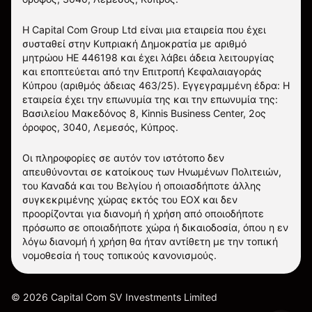
Η Capital Com Group Ltd είναι μια εταιρεία που έχει
συσταθεί στην Κυπριακή Δημοκρατία με αριθμό
μητρώου ΗΕ 446198 και έχει λάβει άδεια λειτουργίας
και εποπτεύεται από την Επιτροπή Κεφαλαιαγοράς
Κύπρου (αριθμός άδειας 463/25). Εγγεγραμμένη έδρα: Η
εταιρεία έχει την επωνυμία της και την επωνυμία της:
Βασιλείου Μακεδόνος 8, Kinnis Business Center, 2ος
όροφος, 3040, Λεμεσός, Κύπρος.
Οι πληροφορίες σε αυτόν τον ιστότοπο δεν
απευθύνονται σε κατοίκους των Ηνωμένων Πολιτειών,
του Καναδά και του Βελγίου ή οποιασδήποτε άλλης
συγκεκριμένης χώρας εκτός του ΕΟΧ και δεν
προορίζονται για διανομή ή χρήση από οποιοδήποτε
πρόσωπο σε οποιαδήποτε χώρα ή δικαιοδοσία, όπου η εν
λόγω διανομή ή χρήση θα ήταν αντίθετη με την τοπική
νομοθεσία ή τους τοπικούς κανονισμούς.
©
2026
Capital Com SV Investments Limited