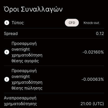
Όροι Συναλλαγών
Τύπος
CFD
Knock-out
Spread
0.12
Αυτό το χρηματοοικονομικό εργαλείο είναι
Προσαρμογή
διαθέσιμο για διαπραγμάτευση μέσω CFDs
overnight
και Knock-outs.
-0.02160
%
χρηματοδότηση
Μάθετε περισσότερα σχετικά με:
θέσης αγοράς
CFDs
Προσαρμογή
Knock-outs
overnight
-0.00063
%
χρηματοδότηση
θέσης πώλησης
Αναπροσαρμογή
Περιθώριο. Η επένδυσή
χρηματοδότησης
21:00
(UTC)
$1,000.00