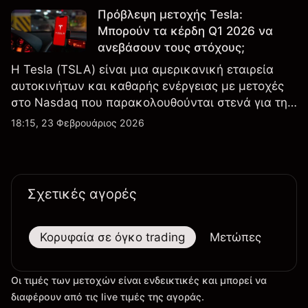
Πρόβλεψη μετοχής Tesla:
Μπορούν τα κέρδη Q1 2026 να
ανεβάσουν τους στόχους;
Η Tesla (TSLA) είναι μια αμερικανική εταιρεία
αυτοκινήτων και καθαρής ενέργειας με μετοχές
στο Nasdaq που παρακολουθούνται στενά για την
απόδοση κερδών, τα δεδομένα παραδόσεων και
18:15, 23 Φεβρουάριος 2026
τις εξελίξεις στην τεχνολογία και την παραγωγή.
Σχετικές αγορές
Κορυφαία σε όγκο trading
Μετώπες
Μεγ
Οι τιμές των μετοχών είναι ενδεικτικές και μπορεί να
διαφέρουν από τις live τιμές της αγοράς.