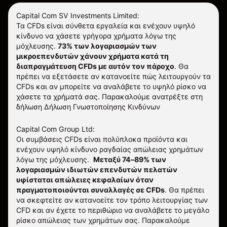
Capital Com SV Investments Limited:
Τα CFDs είναι σύνθετα εργαλεία και ενέχουν υψηλό
κίνδυνο να χάσετε γρήγορα χρήματα λόγω της
μόχλευσης.
73% των λογαριασμών των
μικροεπενδυτών χάνουν χρήματα κατά τη
διαπραγμάτευση CFDs με αυτόν τον πάροχο
.
Θα
πρέπει να εξετάσετε αν κατανοείτε πώς λειτουργούν τα
CFDs και αν μπορείτε να αναλάβετε το υψηλό ρίσκο να
χάσετε τα χρήματά σας. Παρακαλούμε ανατρέξτε στη
δήλωση
Δήλωση Γνωστοποίησης Κινδύνων
Capital Com Group Ltd:
Οι συμβάσεις CFDs είναι πολύπλοκα προϊόντα και
ενέχουν υψηλό κίνδυνο ραγδαίας απώλειας χρημάτων
λόγω της μόχλευσης.
Μεταξύ 74–89% των
λογαριασμών ιδιωτών επενδυτών πελατών
υφίσταται απώλειες κεφαλαίων όταν
πραγματοποιούνται συναλλαγές σε CFDs
. Θα πρέπει
να σκεφτείτε αν κατανοείτε τον τρόπο λειτουργίας των
CFD και αν έχετε το περιθώριο να αναλάβετε το μεγάλο
ρίσκο απώλειας των χρημάτων σας.
Παρακαλούμε