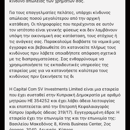
κίνδυνο απώλειας των χρημάτων σας.
Για τους επαγγελματίες πελάτες, υπάρχει κίνδυνος
απώλειας ποσού μεγαλύτερου από την αρχική
κατάθεση. Οι πληροφορίες που περιέχονται σε αυτόν
τον ιστότοπο είναι γενικής φύσεως και δεν λαμβάνουν
υπόψη την οικονομική σας κατάσταση, τους στόχους ή
τις ανάγκες σας. Παρακαλούμε διαβάστε τα νομικά μας
έγγραφα και βεβαιωθείτε ότι κατανοείτε πλήρως τους
κινδύνους πριν λάβετε οποιαδήποτε απόφαση σχετικά
με τις διαπραγματεύσεις. Σας ενθαρρύνουμε να
χρησιμοποιήσετε τις εκπαιδευτικές υπηρεσίες της
εταιρείας μας για να κατανοήσετε καλύτερα τους
κινδύνους πριν ξεκινήσετε τις δι
Η Capital Com SV Investments Limited είναι μια εταιρεία
που έχει συσταθεί στην Κυπριακή Δημοκρατία με αριθμό
μητρώου HE 354252 και έχει λάβει άδεια λειτουργίας
και εποπτεύεται από την Επιτροπή Κεφαλαιαγοράς
Κύπρου (αριθμός άδειας 319/17). Εγγεγραμμένη έδρα: Η
εταιρεία έχει την επωνυμία της και την επωνυμία της:
Βασιλείου Μακεδόνος 8, Kinnis Business Center, 2ος
όροφος, 3040, Λεμεσός, Κύπρος.