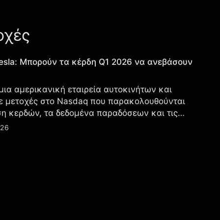
οχές
esla: Μπορούν τα κέρδη Q1 2026 να ανεβάσουν
 μια αμερικανική εταιρεία αυτοκινήτων και
ε μετοχές στο Nasdaq που παρακολουθούνται
ση κερδών, τα δεδομένα παραδόσεων και τις
λογία και την παραγωγή.
026