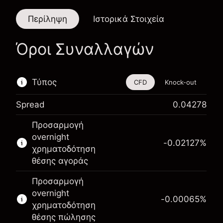
Περίληψη
Ιστορικά Στοιχεία
Όροι Συναλλαγών
Τύπος
CFD
Knock-out
Spread
0.04278
Αυτό το χρηματοοικονομικό εργαλείο είναι
Προσαρμογή
διαθέσιμο για διαπραγμάτευση μέσω CFDs και
overnight
Knock-outs.
-0.02127
%
χρηματοδότηση
Μάθετε περισσότερα σχετικά με:
θέσης αγοράς
CFDs
Προσαρμογή
Knock-outs
overnight
-0.00065
%
χρηματοδότηση
θέσης πώλησης