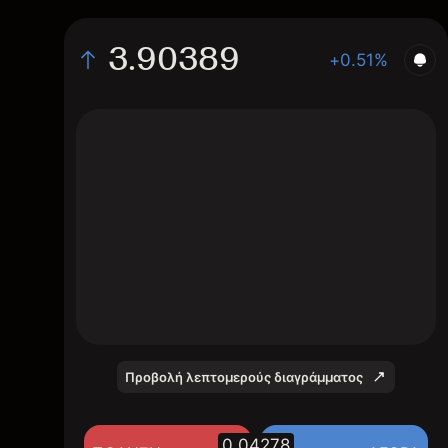
3.90389
+0.51%
The chart shows the HGT stock price data
over the last 1 day, with a current price of
3.90389, a high of 3.89108, and a low of
3.85611.
Προβολή λεπτομερούς διαγράμματος
0.04278