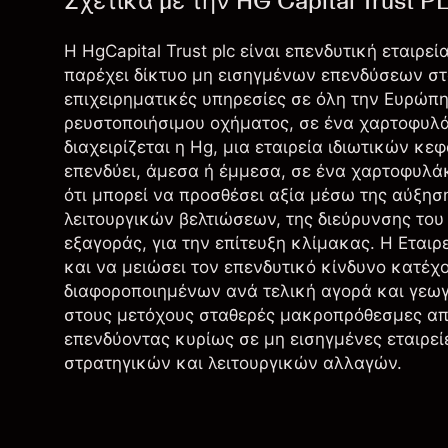
Σχετικά με την HG Capital Trust P
Η HgCapital Trust plc είναι επενδυτική εταιρε
παρέχει δίκτυο μη εισηγμένων επενδύσεων στο
επιχειρηματικές υπηρεσίες σε όλη την Ευρώπη
ρευστοποιήσιμου οχήματος, σε ένα χαρτοφυλά
διαχειρίζεται η Hg, μια εταιρεία ιδιωτικών κεφ
επενδύει, άμεσα ή έμμεσα, σε ένα χαρτοφυλάκ
ότι μπορεί να προσθέσει αξία μέσω της αύξησ
λειτουργικών βελτιώσεων, της διεύρυνσης του
εξαγοράς, για την επίτευξη κλίμακας. Η Εταιρε
και να μειώσει τον επενδυτικό κίνδυνο κατέχ
διαφοροποιημένων ανά τελική αγορά και γεωγρ
στους μετόχους σταθερές μακροπρόθεσμες απο
επενδύοντας κυρίως σε μη εισηγμένες εταιρείε
στρατηγικών και λειτουργικών αλλαγών.