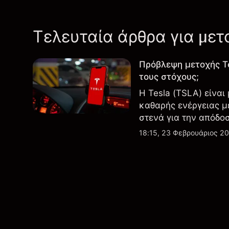
Τελευταία άρθρα για μετ
Πρόβλεψη μετοχής T
τους στόχους;
Η Tesla (TSLA) είναι
καθαρής ενέργειας μ
στενά για την απόδο
εξελίξεις στην τεχνο
18:15, 23 Φεβρουάριος 2