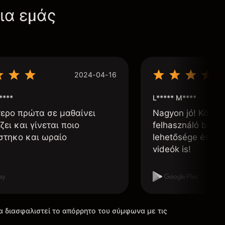
για εμάς
2024-04-16
****
L***** M****
τερο πρώτα σε μαθαίνει
Nagyon jó! Könnyű
ζει και γίνεται ποιο
felhasználó barát
στηκο και ωραίο
lehetősége és, h
videók is!
α διασφαλιστεί το απόρρητο του σύμφωνα με τις