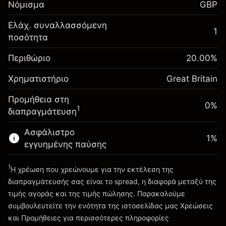
Νόμισμα
GBP
-0.021273
χρηματοδότησης κατά
%
τη διάρκεια της νύχτας
Ελάχ. συναλλασσόμενη
Περιθώριο. Η επένδυσή
1
£1,000.00
(-£1.06)
Χρεώσεις από την πλήρη αξία
ποσότητα
σας
της θέσης
Αναπροσαρμογή
Περιθώριο
Μέγεθος διαπραγμάτευσης με μόχλευση
20.00
%
-0.000645
χρηματοδότησης κατά
~
£5,000.00
%
Χρηματιστήριο
τη διάρκεια της νύχτας
Great Britain
Χρήματα από μόχλευση ~
£4,000.00
(-£0.03)
Χρεώσεις από την πλήρη αξία
Προμήθεια στη
της θέσης
0%
1
διαπραγμάτευση
Πηγαίνετε στην πλατφόρμα
Μέγεθος διαπραγμάτευσης με μόχλευση
~
£5,000.00
Ασφάλιστρο
1
%
Χρήματα από μόχλευση ~
£4,000.00
εγγυημένης παύσης
1
Η χρέωση που χρεώνουμε για την εκτέλεση της
Πηγαίνετε στην πλατφόρμα
διαπραγμάτευσής σας είναι το spread, η διαφορά μεταξύ της
τιμής αγοράς και της τιμής πώλησης. Παρακαλούμε
συμβουλευτείτε την ενότητα της ιστοσελίδας μας
Χρεώσεις
Χρεώσεις και Τέλη
και Προμήθειες
για περισσότερες πληροφορίες