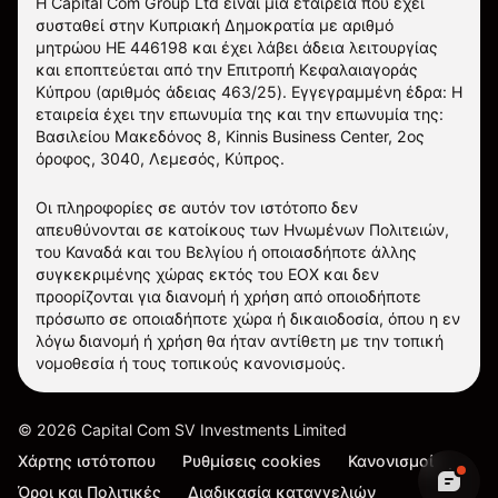
Η Capital Com Group Ltd είναι μια εταιρεία που έχει
συσταθεί στην Κυπριακή Δημοκρατία με αριθμό
μητρώου ΗΕ 446198 και έχει λάβει άδεια λειτουργίας
και εποπτεύεται από την Επιτροπή Κεφαλαιαγοράς
Κύπρου (αριθμός άδειας 463/25). Εγγεγραμμένη έδρα: Η
εταιρεία έχει την επωνυμία της και την επωνυμία της:
Βασιλείου Μακεδόνος 8, Kinnis Business Center, 2ος
όροφος, 3040, Λεμεσός, Κύπρος.
Οι πληροφορίες σε αυτόν τον ιστότοπο δεν
απευθύνονται σε κατοίκους των Ηνωμένων Πολιτειών,
του Καναδά και του Βελγίου ή οποιασδήποτε άλλης
συγκεκριμένης χώρας εκτός του ΕΟΧ και δεν
προορίζονται για διανομή ή χρήση από οποιοδήποτε
πρόσωπο σε οποιαδήποτε χώρα ή δικαιοδοσία, όπου η εν
λόγω διανομή ή χρήση θα ήταν αντίθετη με την τοπική
νομοθεσία ή τους τοπικούς κανονισμούς.
©
2026
Capital Com SV Investments Limited
Χάρτης ιστότοπου
Ρυθμίσεις cookies
Κανονισμοί
Όροι και Πολιτικές
Διαδικασία καταγγελιών