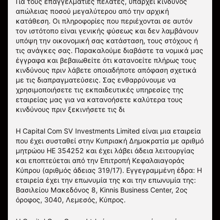
Για τους επαγγελματίες πελάτες, υπάρχει κίνδυνος
απώλειας ποσού μεγαλύτερου από την αρχική
κατάθεση. Οι πληροφορίες που περιέχονται σε αυτόν
τον ιστότοπο είναι γενικής φύσεως και δεν λαμβάνουν
υπόψη την οικονομική σας κατάσταση, τους στόχους ή
τις ανάγκες σας. Παρακαλούμε διαβάστε τα νομικά μας
έγγραφα και βεβαιωθείτε ότι κατανοείτε πλήρως τους
κινδύνους πριν λάβετε οποιαδήποτε απόφαση σχετικά
με τις διαπραγματεύσεις. Σας ενθαρρύνουμε να
χρησιμοποιήσετε τις εκπαιδευτικές υπηρεσίες της
εταιρείας μας για να κατανοήσετε καλύτερα τους
κινδύνους πριν ξεκινήσετε τις δι
Η Capital Com SV Investments Limited είναι μια εταιρεία
που έχει συσταθεί στην Κυπριακή Δημοκρατία με αριθμό
μητρώου HE 354252 και έχει λάβει άδεια λειτουργίας
και εποπτεύεται από την Επιτροπή Κεφαλαιαγοράς
Κύπρου (αριθμός άδειας 319/17). Εγγεγραμμένη έδρα: Η
εταιρεία έχει την επωνυμία της και την επωνυμία της:
Βασιλείου Μακεδόνος 8, Kinnis Business Center, 2ος
όροφος, 3040, Λεμεσός, Κύπρος.