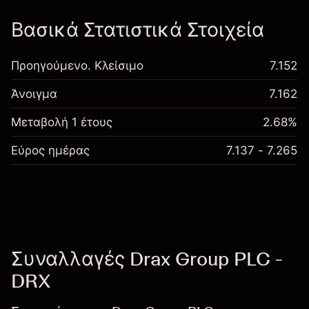
Βασικά Στατιστικά Στοιχεία
Προηγούμενο. Κλείσιμο
7.152
Άνοιγμα
7.162
Μεταβολή 1 έτους
2.68%
Εύρος ημέρας
7.137 - 7.265
Συναλλαγές Drax Group PLC -
DRX