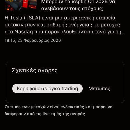
Μπορούν τα κέρδη Q1 2026 να
ανεβάσουν τους στόχους;
Η Tesla (TSLA) είναι μια αμερικανική εταιρεία
αυτοκινήτων και καθαρής ενέργειας με μετοχές
στο Nasdaq που παρακολουθούνται στενά για την
απόδοση κερδών, τα δεδομένα παραδόσεων και
18:15, 23 Φεβρουάριος 2026
τις εξελίξεις στην τεχνολογία και την παραγωγή.
Σχετικές αγορές
Κορυφαία σε όγκο trading
Μετώπες
Μεγ
Οι τιμές των μετοχών είναι ενδεικτικές και μπορεί να
διαφέρουν από τις live τιμές της αγοράς.