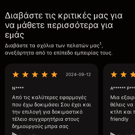
Διαβάστε τις κριτικές μας για
να μάθετε περισσότερα για
εμάς
1
Διαβάστε τα σχόλια των πελατών μας
,
ανεξάρτητα από το επίπεδο εμπειρίας τους.
2024-09-12
N****
A****** P**
Από τις καλύτερες εφαρμογές
Μια εξαιρ
που έχω δοκιμάσει Σου έχει και
θέλεις να
την επιλογή για δοκιμαστικό
κτλπ και 
τέλειο συγχαρητήρια στους
friendly
δημιουργούς μπρα σας