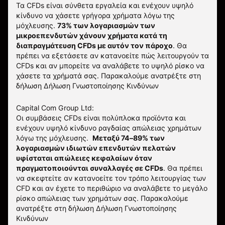
Τα CFDs είναι σύνθετα εργαλεία και ενέχουν υψηλό
κίνδυνο να χάσετε γρήγορα χρήματα λόγω της
μόχλευσης.
73% των λογαριασμών των
μικροεπενδυτών χάνουν χρήματα κατά τη
διαπραγμάτευση CFDs με αυτόν τον πάροχο
.
Θα
πρέπει να εξετάσετε αν κατανοείτε πώς λειτουργούν τα
CFDs και αν μπορείτε να αναλάβετε το υψηλό ρίσκο να
χάσετε τα χρήματά σας. Παρακαλούμε ανατρέξτε στη
δήλωση
Δήλωση Γνωστοποίησης Κινδύνων
Capital Com Group Ltd:
Οι συμβάσεις CFDs είναι πολύπλοκα προϊόντα και
ενέχουν υψηλό κίνδυνο ραγδαίας απώλειας χρημάτων
λόγω της μόχλευσης.
Μεταξύ 74–89% των
λογαριασμών ιδιωτών επενδυτών πελατών
υφίσταται απώλειες κεφαλαίων όταν
πραγματοποιούνται συναλλαγές σε CFDs
. Θα πρέπει
να σκεφτείτε αν κατανοείτε τον τρόπο λειτουργίας των
CFD και αν έχετε το περιθώριο να αναλάβετε το μεγάλο
ρίσκο απώλειας των χρημάτων σας.
Παρακαλούμε
ανατρέξτε στη δήλωση
Δήλωση Γνωστοποίησης
Κινδύνων