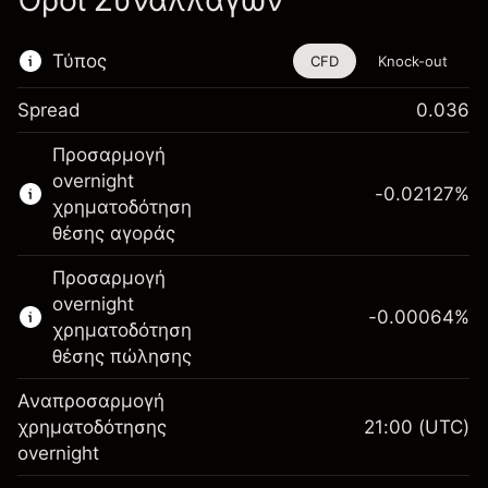
Όροι Συναλλαγών
Τύπος
CFD
Knock-out
Spread
0.036
Αυτό το χρηματοοικονομικό εργαλείο είναι
Προσαρμογή
διαθέσιμο για διαπραγμάτευση μέσω CFDs
overnight
και Knock-outs.
-0.02127
%
χρηματοδότηση
Μάθετε περισσότερα σχετικά με:
θέσης αγοράς
CFDs
Προσαρμογή
Knock-outs
overnight
-0.00064
%
χρηματοδότηση
θέσης πώλησης
Αναπροσαρμογή
Περιθώριο. Η επένδυσή
χρηματοδότησης
21:00
(UTC)
£1,000.00
σας
overnight
Αναπροσαρμογή