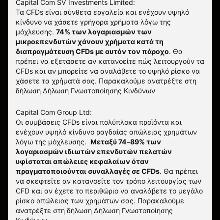
Capital Com SV Investments Limited:
Τα CFDs είναι σύνθετα εργαλεία και ενέχουν υψηλό
κίνδυνο να χάσετε γρήγορα χρήματα λόγω της
μόχλευσης.
74% των λογαριασμών των
μικροεπενδυτών χάνουν χρήματα κατά τη
διαπραγμάτευση CFDs με αυτόν τον πάροχο
.
Θα
πρέπει να εξετάσετε αν κατανοείτε πώς λειτουργούν τα
CFDs και αν μπορείτε να αναλάβετε το υψηλό ρίσκο να
χάσετε τα χρήματά σας. Παρακαλούμε ανατρέξτε στη
δήλωση
Δήλωση Γνωστοποίησης Κινδύνων
Capital Com Group Ltd:
Οι συμβάσεις CFDs είναι πολύπλοκα προϊόντα και
ενέχουν υψηλό κίνδυνο ραγδαίας απώλειας χρημάτων
λόγω της μόχλευσης.
Μεταξύ 74–89% των
λογαριασμών ιδιωτών επενδυτών πελατών
υφίσταται απώλειες κεφαλαίων όταν
πραγματοποιούνται συναλλαγές σε CFDs
. Θα πρέπει
να σκεφτείτε αν κατανοείτε τον τρόπο λειτουργίας των
CFD και αν έχετε το περιθώριο να αναλάβετε το μεγάλο
ρίσκο απώλειας των χρημάτων σας.
Παρακαλούμε
ανατρέξτε στη δήλωση
Δήλωση Γνωστοποίησης