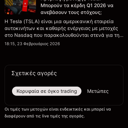
Μπορούν τα κέρδη Q1 2026 να
ανεβάσουν τους στόχους;
Η Tesla (TSLA) είναι μια αμερικανική εταιρεία
αυτοκινήτων και καθαρής ενέργειας με μετοχές
στο Nasdaq που παρακολουθούνται στενά για την
απόδοση κερδών, τα δεδομένα παραδόσεων και
18:15, 23 Φεβρουάριος 2026
τις εξελίξεις στην τεχνολογία και την παραγωγή.
Σχετικές αγορές
Κορυφαία σε όγκο trading
Μετώπες
Μεγ
Οι τιμές των μετοχών είναι ενδεικτικές και μπορεί να
διαφέρουν από τις live τιμές της αγοράς.