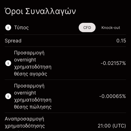
Όροι Συναλλαγών
Τύπος
CFD
Knock-out
Spread
0.15
Αυτό το χρηματοοικονομικό εργαλείο είναι
Προσαρμογή
διαθέσιμο για διαπραγμάτευση μέσω CFDs
overnight
και Knock-outs.
-0.02157
%
χρηματοδότηση
Μάθετε περισσότερα σχετικά με:
θέσης αγοράς
CFDs
Προσαρμογή
Knock-outs
overnight
-0.00065
%
χρηματοδότηση
θέσης πώλησης
Αναπροσαρμογή
Περιθώριο. Η επένδυσή
χρηματοδότησης
21:00
(UTC)
$1,000.00