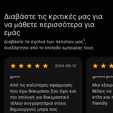
Διαβάστε τις κριτικές μας για
να μάθετε περισσότερα για
εμάς
1
Διαβάστε τα σχόλια των πελατών μας
,
ανεξάρτητα από το επίπεδο εμπειρίας τους.
2024-09-12
N****
A****** P**
Από τις καλύτερες εφαρμογές
Μια εξαιρ
που έχω δοκιμάσει Σου έχει και
θέλεις να
την επιλογή για δοκιμαστικό
κτλπ και 
τέλειο συγχαρητήρια στους
friendly
δημιουργούς μπρα σας