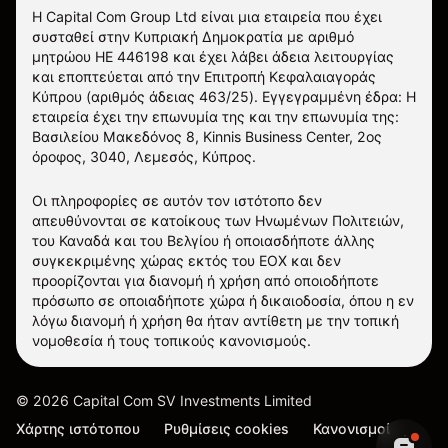
Η Capital Com Group Ltd είναι μια εταιρεία που έχει
συσταθεί στην Κυπριακή Δημοκρατία με αριθμό
μητρώου ΗΕ 446198 και έχει λάβει άδεια λειτουργίας
και εποπτεύεται από την Επιτροπή Κεφαλαιαγοράς
Κύπρου (αριθμός άδειας 463/25). Εγγεγραμμένη έδρα: Η
εταιρεία έχει την επωνυμία της και την επωνυμία της:
Βασιλείου Μακεδόνος 8, Kinnis Business Center, 2ος
όροφος, 3040, Λεμεσός, Κύπρος.
Οι πληροφορίες σε αυτόν τον ιστότοπο δεν
απευθύνονται σε κατοίκους των Ηνωμένων Πολιτειών,
του Καναδά και του Βελγίου ή οποιασδήποτε άλλης
συγκεκριμένης χώρας εκτός του ΕΟΧ και δεν
προορίζονται για διανομή ή χρήση από οποιοδήποτε
πρόσωπο σε οποιαδήποτε χώρα ή δικαιοδοσία, όπου η εν
λόγω διανομή ή χρήση θα ήταν αντίθετη με την τοπική
νομοθεσία ή τους τοπικούς κανονισμούς.
©
2026
Capital Com SV Investments Limited
Χάρτης ιστότοπου
Ρυθμίσεις cookies
Κανονισμοί