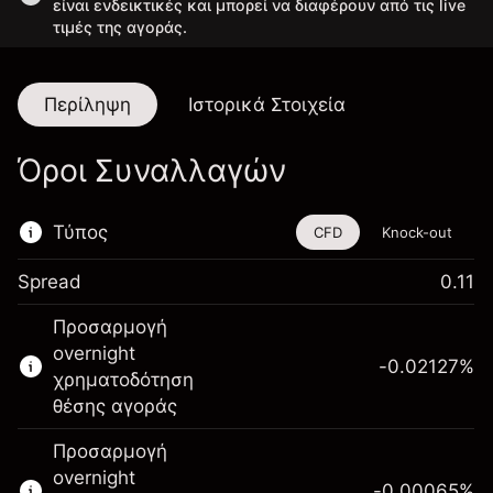
είναι ενδεικτικές και μπορεί να διαφέρουν από τις live
τιμές της αγοράς.
Περίληψη
Ιστορικά Στοιχεία
Όροι Συναλλαγών
Τύπος
CFD
Knock-out
Spread
0.11
Αυτό το χρηματοοικονομικό εργαλείο είναι
Προσαρμογή
διαθέσιμο για διαπραγμάτευση μέσω CFDs
overnight
και Knock-outs.
-0.02127
%
χρηματοδότηση
Μάθετε περισσότερα σχετικά με:
θέσης αγοράς
CFDs
Προσαρμογή
Knock-outs
overnight
-0.00065
%