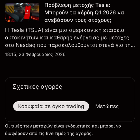
Πρόβλεψη μετοχής Tesla:
Μπορούν τα κέρδη Q1 2026 να
ανεβάσουν τους στόχους;
Η Tesla (TSLA) είναι μια αμερικανική εταιρεία
αυτοκινήτων και καθαρής ενέργειας με μετοχές
στο Nasdaq που παρακολουθούνται στενά για την
απόδοση κερδών, τα δεδομένα παραδόσεων και
18:15, 23 Φεβρουάριος 2026
τις εξελίξεις στην τεχνολογία και την παραγωγή.
Σχετικές αγορές
Κορυφαία σε όγκο trading
Μετώπες
Μεγ
Οι τιμές των μετοχών είναι ενδεικτικές και μπορεί να
διαφέρουν από τις live τιμές της αγοράς.