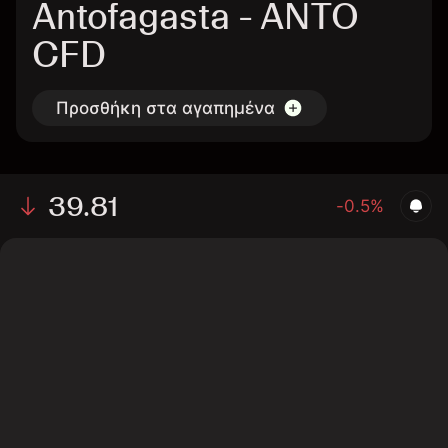
Antofagasta - ANTO
CFD
Προσθήκη στα αγαπημένα
39.81
-0.5%
The chart shows the ANTO stock price data over the
last 1 day, with a current price of 39.81, a high of
39.75, and a low of 39.27.