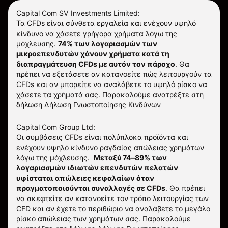
Capital Com SV Investments Limited:
Τα CFDs είναι σύνθετα εργαλεία και ενέχουν υψηλό
κίνδυνο να χάσετε γρήγορα χρήματα λόγω της
μόχλευσης.
74% των λογαριασμών των
μικροεπενδυτών χάνουν χρήματα κατά τη
διαπραγμάτευση CFDs με αυτόν τον πάροχο
.
Θα
πρέπει να εξετάσετε αν κατανοείτε πώς λειτουργούν τα
CFDs και αν μπορείτε να αναλάβετε το υψηλό ρίσκο να
χάσετε τα χρήματά σας. Παρακαλούμε ανατρέξτε στη
δήλωση
Δήλωση Γνωστοποίησης Κινδύνων
Capital Com Group Ltd:
Οι συμβάσεις CFDs είναι πολύπλοκα προϊόντα και
ενέχουν υψηλό κίνδυνο ραγδαίας απώλειας χρημάτων
λόγω της μόχλευσης.
Μεταξύ 74–89% των
λογαριασμών ιδιωτών επενδυτών πελατών
υφίσταται απώλειες κεφαλαίων όταν
πραγματοποιούνται συναλλαγές σε CFDs
. Θα πρέπει
να σκεφτείτε αν κατανοείτε τον τρόπο λειτουργίας των
CFD και αν έχετε το περιθώριο να αναλάβετε το μεγάλο
ρίσκο απώλειας των χρημάτων σας.
Παρακαλούμε