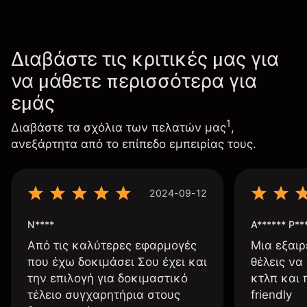
Διαβάστε τις κριτικές μας για
να μάθετε περισσότερα για
εμάς
1
Διαβάστε τα σχόλια των πελατών μας
,
ανεξάρτητα από το επίπεδο εμπειρίας τους.
2024-09-12
N****
A****** P**
Από τις καλύτερες εφαρμογές
Μια εξαιρ
που έχω δοκιμάσει Σου έχει και
θέλεις να
την επιλογή για δοκιμαστικό
κτλπ και 
τέλειο συγχαρητήρια στους
friendly