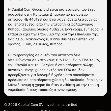
Η Capital Com Group Ltd είναι μια εταιρεία που έχει
συσταθεί στην Κυπριακή Δημοκρατία με αριθμό
μητρώου ΗΕ 446198 και έχει λάβει άδεια λειτουργίας
και εποπτεύεται από την Επιτροπή Κεφαλαιαγοράς
Κύπρου (αριθμός άδειας 463/25). Εγγεγραμμένη έδρα: Η
εταιρεία έχει την επωνυμία της και την επωνυμία της:
Βασιλείου Μακεδόνος 8, Kinnis Business Center, 2ος
όροφος, 3040, Λεμεσός, Κύπρος.
Οι πληροφορίες σε αυτόν τον ιστότοπο δεν
απευθύνονται σε κατοίκους των Ηνωμένων Πολιτειών,
του Καναδά και του Βελγίου ή οποιασδήποτε άλλης
συγκεκριμένης χώρας εκτός του ΕΟΧ και δεν
προορίζονται για διανομή ή χρήση από οποιοδήποτε
πρόσωπο σε οποιαδήποτε χώρα ή δικαιοδοσία, όπου η εν
λόγω διανομή ή χρήση θα ήταν αντίθετη με την τοπική
νομοθεσία ή τους τοπικούς κανονισμούς.
©
2026
Capital Com SV Investments Limited