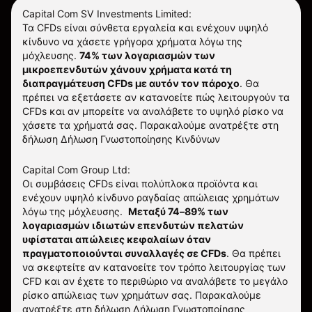
Capital Com SV Investments Limited:
Τα CFDs είναι σύνθετα εργαλεία και ενέχουν υψηλό
κίνδυνο να χάσετε γρήγορα χρήματα λόγω της
μόχλευσης.
74% των λογαριασμών των
μικροεπενδυτών χάνουν χρήματα κατά τη
διαπραγμάτευση CFDs με αυτόν τον πάροχο
.
Θα
πρέπει να εξετάσετε αν κατανοείτε πώς λειτουργούν τα
CFDs και αν μπορείτε να αναλάβετε το υψηλό ρίσκο να
χάσετε τα χρήματά σας. Παρακαλούμε ανατρέξτε στη
δήλωση
Δήλωση Γνωστοποίησης Κινδύνων
Capital Com Group Ltd:
Οι συμβάσεις CFDs είναι πολύπλοκα προϊόντα και
ενέχουν υψηλό κίνδυνο ραγδαίας απώλειας χρημάτων
λόγω της μόχλευσης.
Μεταξύ 74–89% των
λογαριασμών ιδιωτών επενδυτών πελατών
υφίσταται απώλειες κεφαλαίων όταν
πραγματοποιούνται συναλλαγές σε CFDs
. Θα πρέπει
να σκεφτείτε αν κατανοείτε τον τρόπο λειτουργίας των
CFD και αν έχετε το περιθώριο να αναλάβετε το μεγάλο
ρίσκο απώλειας των χρημάτων σας.
Παρακαλούμε
ανατρέξτε στη δήλωση
Δήλωση Γνωστοποίησης