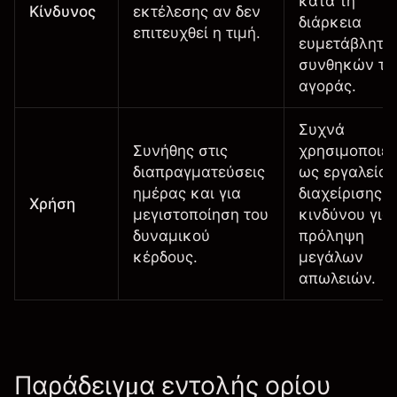
κατά τη
Κίνδυνος
εκτέλεσης αν δεν
διάρκεια
επιτευχθεί η τιμή.
ευμετάβλητω
συνθηκών τη
αγοράς.
Συχνά
Συνήθης στις
χρησιμοποιεί
διαπραγματεύσεις
ως εργαλείο
ημέρας και για
διαχείρισης
Χρήση
μεγιστοποίηση του
κινδύνου για
δυναμικού
πρόληψη
κέρδους.
μεγάλων
απωλειών.
Παράδειγμα εντολής ορίου