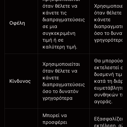
όταν θέλετε να
Χρησιμοποιείτ
κάνετε τις
όταν θέλετε ν
διαπραγματεύσεις
κάνετε
Οφέλη
σε μια
διαπραγματεύ
συγκεκριμένη
όσο το δυνατ
τιμή ή σε
γρηγορότερα.
καλύτερη τιμή.
Θα μπορούσε
Χρησιμοποιείται
εκτελεστεί σε
όταν θέλετε να
δυσμενή τιμή
κάνετε
Κίνδυνος
κατά τη διάρκ
διαπραγματεύσεις
ευμετάβλητω
όσο το δυνατόν
συνθηκών τη
γρηγορότερα
αγοράς.
Μπορεί να
Εξασφαλίζει 
προσφέρει
εκτέλεση, αλ