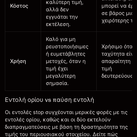
καλύτερη τιμή,
Κόστος
μπορεί να έρθ
αλλά δεν
σε βάρος μιας
εγγυάται την
χειρότερης τι
εκτέλεση.
Καλό για μη
ρευστοποιήσιμες
Χρήσιμο όταν
ή ευμετάβλητες
ταχύτητα είνα
Χρήση
μετοχές, όταν η
απαραίτητη κα
τιμή έχει
τιμή
μεγαλύτερη
δευτερεύουσα
σημασία.
Εντολή ορίου vs παύση εντολή
Οι εντολές stop συγχέονται μερικές φορές με τις
εντολές ορίου, καθώς και οι δύο εκτελούν
διαπραγματεύσεις με βάση τη δραστηριότητα της
τιμής του περιουσιακού στοιχείου. Δείτε πώς