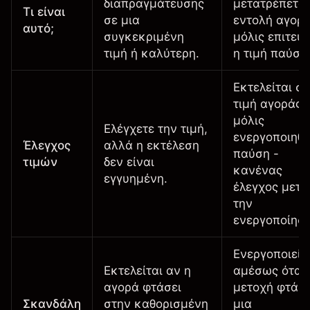
διαπραγμάτευσης
μετατρέπεται
Τι είναι
σε μια
εντολή αγορ
αυτό;
συγκεκριμένη
μόλις επιτευχ
τιμή ή καλύτερη.
η τιμή παύση
Εκτελείται σ
τιμή αγοράς
μόλις
Ελέγχετε την τιμή,
ενεργοποιηθε
Έλεγχος
αλλά η εκτέλεση
παύση -
τιμών
δεν είναι
κανένας
εγγυημένη.
έλεγχος μετά
την
ενεργοποίηση
Ενεργοποιείτ
Εκτελείται αν η
αμέσως όταν
αγορά φτάσει
μετοχή φτάσε
Σκανδάλη
στην καθορισμένη
μια