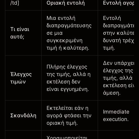
/td]
Οριακή εντολή
Εντολή αγορά
Μια εντολή
Εντολή
διαπραγμάτευσης
διαπραγμάτευ
Τι είναι
σε μια
στην καλύτερ
αυτό;
συγκεκριμένη
δυνατή τρέχο
τιμή ή καλύτερη.
τιμή.
Δεν υπάρχει
Πλήρης έλεγχος
έλεγχος της
Έλεγχος
της τιμής, αλλά η
τιμής, αλλά η
τιμών
εκτέλεση δεν
εκτέλεση είνα
είναι εγγυημένη.
άμεση.
Εκτελείται εάν η
Immediate
Σκανδάλη
αγορά φτάσει την
execution.
οριακή τιμή.
Χρησιμοποιείται