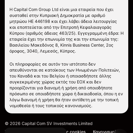
Η Capital Com Group Ltd είναι μια εταιρεία που έχει
συσταθεί στην Κυπριακή Δημοκρατία με αριθμό
μητρώου ΗΕ 446198 και έχει λάβει άδεια λειτουργίας
και εποπτεύεται από την Επιτροπή Κεφαλαιαγοράς
Κύπρου (αριθμός άδειας 463/25). Εγγεγραμμένη έδρα: Η
εταιρεία έχει την επωνυμία της και την επωνυμία της:
Βασιλείου Μακεδόνος 8, Kinnis Business Center, 2ος
όροφος, 3040, Λεμεσός, Κύπρος.
Οι πληροφορίες σε αυτόν τον ιστότοπο δεν
απευθύνονται σε κατοίκους των Ηνωμένων Πολιτειών,
του Καναδά και του Βελγίου ή οποιασδήποτε άλλης
συγκεκριμένης χώρας εκτός του ΕΟΧ και δεν
προορίζονται για διανομή ή χρήση από οποιοδήποτε
πρόσωπο σε οποιαδήποτε χώρα ή δικαιοδοσία, όπου η εν
λόγω διανομή ή χρήση θα ήταν αντίθετη με την τοπική
νομοθεσία ή τους τοπικούς κανονισμούς.
©
2026
Capital Com SV Investments Limited
Χάρτης ιστότοπου
Ρυθμίσεις cookies
Κανονισμοί