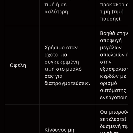
τιμή ή σε
προκαθορισμ
καλύτερη.
τιμή (τιμή
παύσης).
Βοηθά στην
αποφυγή
Χρήσιμο όταν
μεγάλων
έχετε μια
απωλειών ή
συγκεκριμένη
στην
Οφέλη
τιμή στο μυαλό
εξασφάλιση
σας για
κερδών με τ
διαπραγματεύσεις.
ορισμό
αυτόματης
ενεργοποίηση
Θα μπορούσε
εκτελεστεί σ
δυσμενή τιμή
Κίνδυνος μη