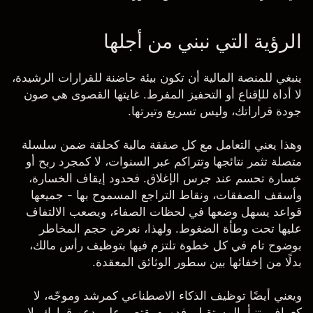
الرؤية التي نبني من أجلها
ينبغي للمنصة المالية أن تكون بيئة حاضنة للقرارات الرشيدة،
لا أداة للإقناع أو التحفيز المفرط. غايتها القصوى هي صون
جودة قراراتك، وليس تسريع وتيرتها.
وهذا يعني التعامل مع كل صفقة مالية كحلقة ضمن سلسلة
متصلة تثمر نتائجها وتتراكم عبر السنوات، لا كمجرد ربح أو
خسارة تحسم عند جرس الإغلاق. فحدود إيقاف الخسارة،
وأسقف الصفقات، ونقاط التراجع المسموح بها - جميعها
قواعد يسهل وضعها في لحظات الصفاء، ويصعب الالتفاف
عليها تحت وطأة الضغوط. ولهذا، نعرض حجم المخاطر
بوضوح تام في كل خطوة تلتزم فيها بتوظيف رأس مالك،
بدلًا من إخفائها بين سطور الوثائق المعقدة.
ويعني أيضًا توظيف الذكاء الاصطناعي كمرشد وموجّه، لا
كعراف يتنبأ بالمستقبل. فدوره يقتصر على دعم قرارك، لا