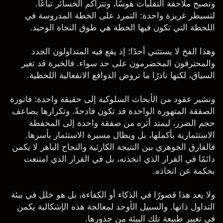
وتصبح ملاحقة التقلبات هوسًا، وتتراكم الخسائر تباعًا.
لتسيطر غريزة واحدة: التمرد على الخطة المدروسة في
اللحظة التي تكون فيها الخطة هي طوق النجاة الوحيد.
وهذا الفخ لا يستثني أحدًا؛ إذ يقع فيه المتداولون الجدد
والمحترفون المخضرمون على حد سواء. فالخبرة قد تغير
السياق، لكنها نادرًا ما تروض الدوافع الانفعالية اللحظية.
وتشير عقود من الأبحاث السلوكية إلى حقيقة واحدة: فاتورة
الصفقة المتهورة الواحدة قد تكون فادحةً. وتكرارها يضاعف
حجم الضرر، ليمتد أثره من صفقة واحدة إلى المحفظة
الاستثمارية بأكملها، بل ويطال مسيرة الاستثمار بأسرها.
فالفارق الجوهري بين النتيجة الكارثية والنجاح الباهر لا يكمن
دائمًا في القرار الذي اتخذته، بل في القرار الذي امتنعت
بحكمة عن اتخاذه.
ولا يعد هذا قصورًا في الذكاء أو الكفاءة، بل هو خلل في بيئة
التداول ذاتها. والسبيل الأوحد لمعالجة هذه الإشكالية يكمن
في تغيير طبيعة تلك البيئة من جذورها.