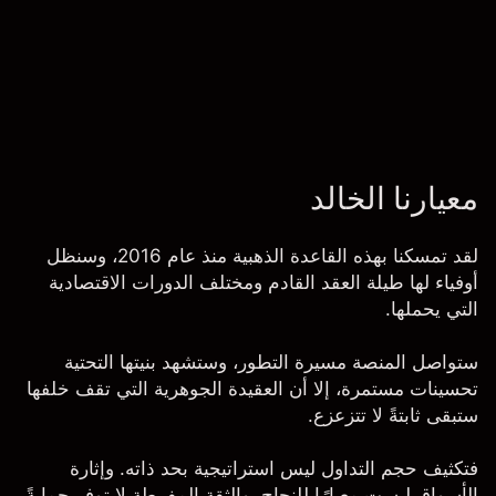
معيارنا الخالد
لقد تمسكنا بهذه القاعدة الذهبية منذ عام 2016، وسنظل
أوفياء لها طيلة العقد القادم ومختلف الدورات الاقتصادية
التي يحملها.
ستواصل المنصة مسيرة التطور، وستشهد بنيتها التحتية
تحسينات مستمرة، إلا أن العقيدة الجوهرية التي تقف خلفها
ستبقى ثابتةً لا تتزعزع.
فتكثيف حجم التداول ليس استراتيجية بحد ذاته. وإثارة
الأسواق ليست معيارًا للنجاح. والثقة المفرطة لا توفر حمايةً