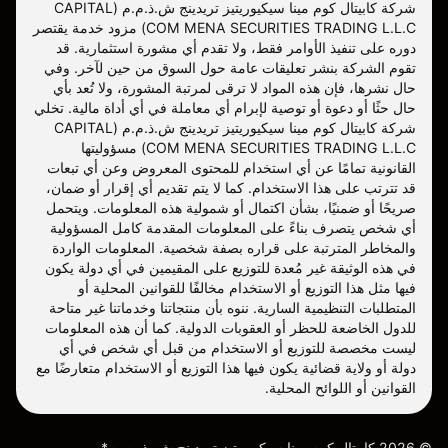
شركة كابيتال كوم مينا سيكيوريتيز تريدينج ش.ذ.م.م (CAPITAL
COM MENA SECURITIES TRADING L.L.C) مزود خدمة يقتصر
دوره على تنفيذ الأوامر فقط، ولا تقدم أي مشورة استثمارية. قد
تقوم الشركة بنشر تعليقات عامة حول السوق من حين لآخر. وفي
حال نشرها، فإن هذه المواد لا ترقى لمرتبة المشورة، ولا تُعد بأي
حال حثًا أو دعوة أو توصية لإبرام أي معاملة في أي أداة مالية. تخلي
شركة كابيتال كوم مينا سيكيوريتيز تريدينج ش.ذ.م.م (CAPITAL
COM MENA SECURITIES TRADING L.L.C) مسؤوليتها
القانونية تمامًا عن أي استخدام للمحتوى المعروض وعن أي تبعات
قد تترتب على هذا الاستخدام. كما لا يتم تقديم أي إقرار أو ضمان،
صريحًا أو ضمنيًا، بشأن اكتمال أو شمولية هذه المعلومات. ويتحمل
أي شخص يتصرف بناءً على المعلومات المقدمة كامل المسؤولية
والمخاطر المترتبة على قراره بصفة شخصية. المعلومات الواردة
في هذه الوثيقة غير مُعدة للتوزيع على المقيمين في أي دولة يكون
فيها مثل هذا التوزيع أو الاستخدام مخالفًا للقوانين المحلية أو
المتطلبات التنظيمية السارية. ننوه بأن منتجاتنا وخدماتنا غير متاحة
للدول الخاضعة للحظر أو العقوبات الدولية. كما أن هذه المعلومات
ليست مخصصة للتوزيع أو الاستخدام من قبل أي شخص في أي
دولة أو ولاية قضائية يكون فيها هذا التوزيع أو الاستخدام متعارضًا مع
القوانين أو اللوائح المحلية.
©
2026
كابيتال كوم مينا سيكيوريتيز تريدينج ش. ذ. م. م*