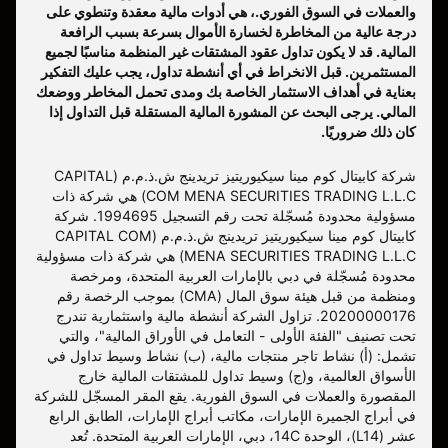
والعملات في السوق الفوري.، هي أدوات مالية معقدة وتنطوي على
درجة عالية من المخاطرة لخسارة الأموال بسرعة بسبب الرافعة
المالية. قد لا يكون تداول عقود المشتقات غير المنظمة مناسبًا لجميع
المستثمرين. قبل الانخراط في أي أنشطة تداول، يجب عليك التفكير
بعناية في أهداف الاستثمار الخاصة بك ومدى تحمل المخاطر ووضعك
المالي. يرجى البحث عن المشورة المالية المستقلة قبل التداول إذا
كان ذلك ضروريًا.
شركة كابيتال كوم مينا سيكيوريتيز تريدينج ش.ذ.م.م (CAPITAL
COM MENA SECURITIES TRADING L.L.C) هي شركة ذات
مسؤولية محدودة مُسجّلة تحت رقم التسجيل 1994695. شركة
كابيتال كوم مينا سيكيوريتيز تريدينج ش.ذ.م.م (CAPITAL COM
MENA SECURITIES TRADING L.L.C) هي شركة ذات مسؤولية
محدودة مُسجّلة في دبي بالإمارات العربية المتحدة، ومرخصة
ومنظمة من قبل هيئة سوق المال (CMA) بموجب الرخصة رقم
20200000176. تزاول الشركة أنشطة مالية واستثمارية تندرج
تحت تصنيف "الفئة الأولى - التعامل في الأوراق المالية"، والتي
تشمل: (أ) نشاط تاجر منتجات مالية، (ب) نشاط وسيط تداول في
الأسواق العالمية، و(ج) وسيط تداول للمشتقات المالية خارج
المقصورة والعملات في السوق الفورية. يقع المقر المسجّل للشركة
في أبراج الجميرة الإمارات، مكاتب أبراج الإمارات، الطابق الرابع
عشر (L14)، الوحدة 14C، دبي، الإمارات العربية المتحدة. تُعد