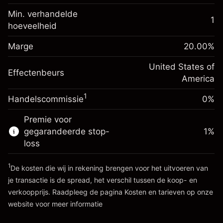
%
Kosten voor de volledige
Min. verhandelde
(-$1.08)
waarde van de positie
1
hoeveelheid
Marge. Uw investering
$1,000.00
Positiegrootte met hefboom ~
$5,000.00
Renteaanpassing voor
Marge
Bedrag van hefboom ~
$4,000.00
20.00
%
-0.000654
het nachtelijk aanhouden
%
Kosten voor de volledige
United States of
(-$0.03)
Effectenbeurs
waarde van de positie
Ga naar het platform
America
Positiegrootte met hefboom ~
$5,000.00
1
Handelscommissie
0%
Bedrag van hefboom ~
$4,000.00
Premie voor
gegarandeerde stop-
1
%
Ga naar het platform
loss
1
De kosten die wij in rekening brengen voor het uitvoeren van
je transactie is de spread, het verschil tussen de koop- en
verkoopprijs. Raadpleeg de pagina
Kosten en tarieven
op onze
website voor meer informatie