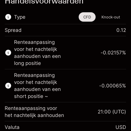
Handelsvoorwaarden
Type
CFD
Knock-out
Spread
0.12
De handel in CFD's en knock-outs is
Renteaanpassing
beschikbaar voor dit financiële instrument.
voor het nachtelijk
-0.02157
%
Meer informatie over:
aanhouden van een
long positie
CFD's
Knock-outs
Renteaanpassing
voor het nachtelijk
-0.00065
%
aanhouden van een
short positie ~
Renteaanpassing voor
21:00
(UTC)
Marge. Uw investering
$1,000.00
het nachtelijk aanhouden
Renteaanpassing voor
-0.021568
Valuta
USD
het nachtelijk aanhouden