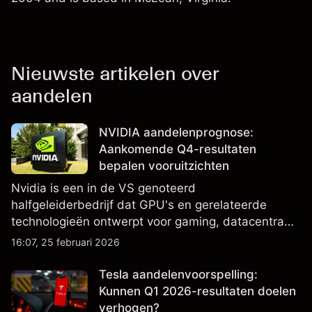
Nieuwste artikelen over
aandelen
NVIDIA aandelenprognose:
Aankomende Q4-resultaten
bepalen vooruitzichten
Nvidia is een in de VS genoteerd
halfgeleiderbedrijf dat GPU's en gerelateerde
technologieën ontwerpt voor gaming, datacentra
en AI, en is een belangrijke component van
16:07, 25 februari 2026
Amerikaanse aandelenindices. Bekijk externe
NVDA-koersdoelen en technische analyse.
Tesla aandelenvoorspelling:
Kunnen Q1 2026-resultaten doelen
verhogen?