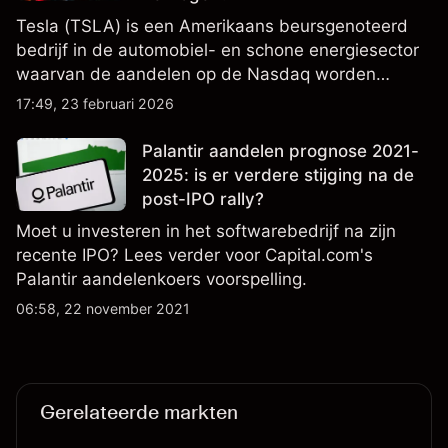
Tesla (TSLA) is een Amerikaans beursgenoteerd
bedrijf in de automobiel- en schone energiesector
waarvan de aandelen op de Nasdaq worden
verhandeld en nauwlettend worden gevolgd op
17:49, 23 februari 2026
winstprestaties, leveringsgegevens en
ontwikkelingen in technologie en productie.
Palantir aandelen prognose 2021-
2025: is er verdere stijging na de
post-IPO rally?
Moet u investeren in het softwarebedrijf na zijn
recente IPO? Lees verder voor Capital.com's
Palantir aandelenkoers voorspelling.
06:58, 22 november 2021
Gerelateerde markten