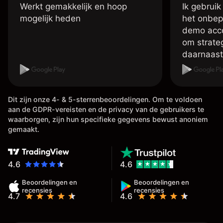
Werkt gemakkelijk en hoop
Ik gebruik
mogelijk heden
het onbep
demo accou
om strate
daarnaast
account me
handelen 
doen met 
Dit zijn onze 4- & 5-sterrenbeoordelingen. Om te voldoen
vele inste
aan de GDPR-vereisten en de privacy van de gebruikers te
betreft d
waarborgen, zijn hun specifieke gegevens bewust anoniem
,tevens is
gemaakt.
van je win
meestal b
het al op 
4.6
4.6
,
Beoordelingen en
Beoordelingen en
recensies
recensies
4.7
4.6