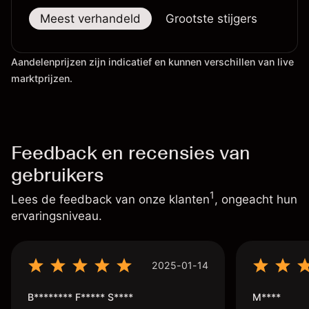
Meest verhandeld
Grootste stijgers
Groo
Aandelenprijzen zijn indicatief en kunnen verschillen van live
marktprijzen.
Feedback en recensies van
gebruikers
1
Lees de feedback van onze klanten
, ongeacht hun
ervaringsniveau.
2025-01-14
B******** F***** S****
M****