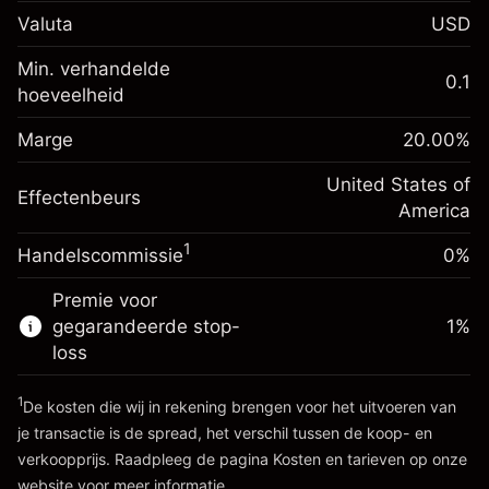
Renteaanpassing voor
-0.02154
Valuta
USD
het nachtelijk aanhouden
%
Kosten voor de volledige
Min. verhandelde
(-$1.08)
waarde van de positie
0.1
hoeveelheid
Marge. Uw investering
$1,000.00
Positiegrootte met hefboom ~
$5,000.00
Renteaanpassing voor
Marge
Bedrag van hefboom ~
$4,000.00
20.00
%
-0.000682
het nachtelijk aanhouden
%
Kosten voor de volledige
United States of
(-$0.03)
Effectenbeurs
waarde van de positie
Ga naar het platform
America
Positiegrootte met hefboom ~
$5,000.00
1
Handelscommissie
0%
Bedrag van hefboom ~
$4,000.00
Premie voor
gegarandeerde stop-
1
%
Ga naar het platform
loss
1
De kosten die wij in rekening brengen voor het uitvoeren van
je transactie is de spread, het verschil tussen de koop- en
verkoopprijs. Raadpleeg de pagina
Kosten en tarieven
op onze
website voor meer informatie