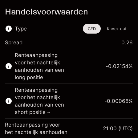
Handelsvoorwaarden
Type
CFD
Knock-out
Spread
0.26
De handel in CFD's en knock-outs is
Renteaanpassing
beschikbaar voor dit financiële instrument.
voor het nachtelijk
-0.02154
%
Meer informatie over:
aanhouden van een
long positie
CFD's
Knock-outs
Renteaanpassing
voor het nachtelijk
-0.00068
%
aanhouden van een
short positie ~
Renteaanpassing voor
21:00
(UTC)
Marge. Uw investering
$1,000.00
het nachtelijk aanhouden