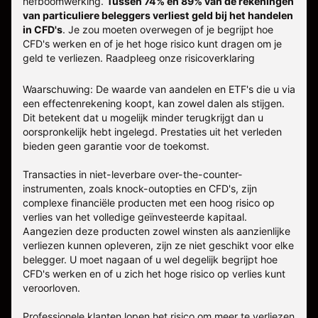
hefboomwerking.
Tussen 74% en 89% van de rekeningen
van particuliere beleggers verliest geld bij het handelen
in CFD's
. Je zou moeten overwegen of je begrijpt hoe
CFD's werken en of je het hoge risico kunt dragen om je
geld te verliezen.
Raadpleeg onze
risicoverklaring
Waarschuwing: De waarde van aandelen en ETF's die u via
een effectenrekening koopt, kan zowel dalen als stijgen.
Dit betekent dat u mogelijk minder terugkrijgt dan u
oorspronkelijk hebt ingelegd. Prestaties uit het verleden
bieden geen garantie voor de toekomst.
Transacties in niet-leverbare over-the-counter-
instrumenten, zoals knock-outopties en CFD's, zijn
complexe financiële producten met een hoog risico op
verlies van het volledige geïnvesteerde kapitaal.
Aangezien deze producten zowel winsten als aanzienlijke
verliezen kunnen opleveren, zijn ze niet geschikt voor elke
belegger. U moet nagaan of u wel degelijk begrijpt hoe
CFD's werken en of u zich het hoge risico op verlies kunt
veroorloven.
Professionele klanten lopen het risico om meer te verliezen