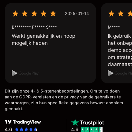
2025-01-14
B******** F***** S****
M****
Werkt gemakkelijk en hoop
Ik gebruik
mogelijk heden
het onbep
demo accou
om strate
daarnaast
account me
handelen 
doen met 
Dit zijn onze 4- & 5-sterrenbeoordelingen. Om te voldoen
vele inste
aan de GDPR-vereisten en de privacy van de gebruikers te
betreft d
waarborgen, zijn hun specifieke gegevens bewust anoniem
,tevens is
gemaakt.
van je win
meestal b
het al op 
4.6
4.6