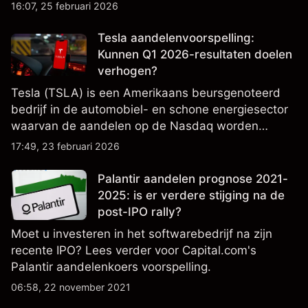
en AI, en is een belangrijke component van
16:07, 25 februari 2026
Amerikaanse aandelenindices. Bekijk externe
NVDA-koersdoelen en technische analyse.
Tesla aandelenvoorspelling:
Kunnen Q1 2026-resultaten doelen
verhogen?
Tesla (TSLA) is een Amerikaans beursgenoteerd
bedrijf in de automobiel- en schone energiesector
waarvan de aandelen op de Nasdaq worden
verhandeld en nauwlettend worden gevolgd op
17:49, 23 februari 2026
winstprestaties, leveringsgegevens en
ontwikkelingen in technologie en productie.
Palantir aandelen prognose 2021-
2025: is er verdere stijging na de
post-IPO rally?
Moet u investeren in het softwarebedrijf na zijn
recente IPO? Lees verder voor Capital.com's
Palantir aandelenkoers voorspelling.
06:58, 22 november 2021