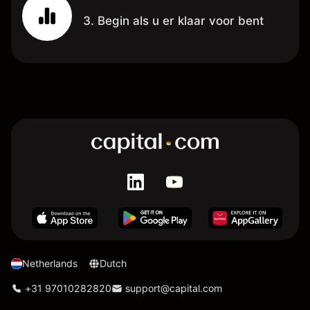
3. Begin als u er klaar voor bent
Netherlands
Dutch
+31 97010282820
support@capital.com