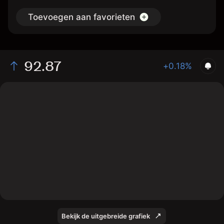
Toevoegen aan favorieten
92.87
+0.18%
The chart shows the OTTR stock price data over the
last 1 day, with a current price of 92.87, a high of 94.24,
and a low of 92.3.
Bekijk de uitgebreide grafiek