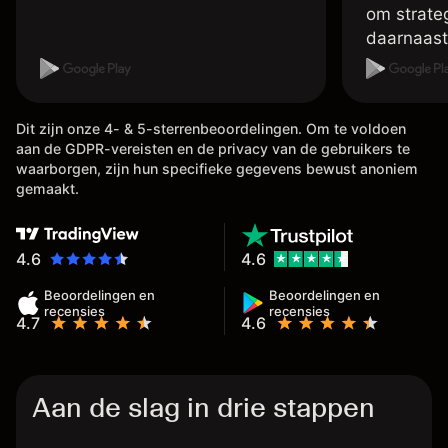
om strate
daarnaast
account me
handelen 
doen met 
Dit zijn onze 4- & 5-sterrenbeoordelingen. Om te voldoen
vele inste
aan de GDPR-vereisten en de privacy van de gebruikers te
betreft d
waarborgen, zijn hun specifieke gegevens bewust anoniem
,tevens is
gemaakt.
van je win
meestal b
het al op 
4.6
4.6
,
Beoordelingen en
Beoordelingen en
recensies
recensies
4.7
4.6
Aan de slag in drie stappen