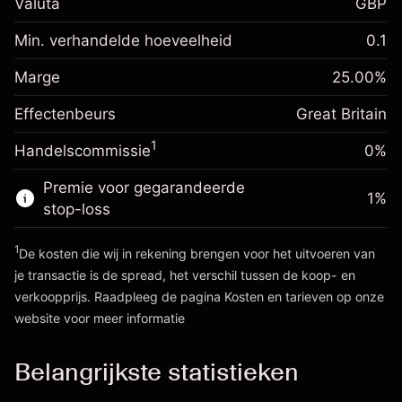
Valuta
GBP
Renteaanpassing voor
-0.021271
het nachtelijk aanhouden
Min. verhandelde hoeveelheid
0.1
%
Kosten voor de volledige
Marge. Uw investering
£1,000.00
(-£0.85)
waarde van de positie
Marge
25.00
%
Renteaanpassing voor
Positiegrootte met hefboom ~
£4,000.00
-0.000647
Effectenbeurs
het nachtelijk aanhouden
Great Britain
Bedrag van hefboom ~
£3,000.00
%
Kosten voor de volledige
(-£0.03)
1
Handelscommissie
0%
waarde van de positie
Ga naar het platform
Positiegrootte met hefboom ~
£4,000.00
Premie voor gegarandeerde
1
%
Bedrag van hefboom ~
£3,000.00
stop-loss
1
De kosten die wij in rekening brengen voor het uitvoeren van
Ga naar het platform
je transactie is de spread, het verschil tussen de koop- en
verkoopprijs. Raadpleeg de pagina
Kosten en tarieven
op onze
website voor meer informatie
Kosten en tarieven
Belangrijkste statistieken