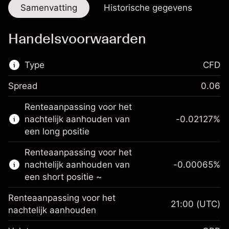
Samenvatting
Historische gegevens
Handelsvoorwaarden
Type
CFD
Spread
0.06
De handel in CFD's is beschikbaar op deze
Renteaanpassing voor het
markt.
nachtelijk aanhouden van
-0.02127
%
Meer informatie over:
een long positie
CFD's
Renteaanpassing voor het
nachtelijk aanhouden van
-0.00065
%
een short positie ~
Renteaanpassing voor het
21:00
(UTC)
nachtelijk aanhouden
Marge. Uw investering
£1,000.00