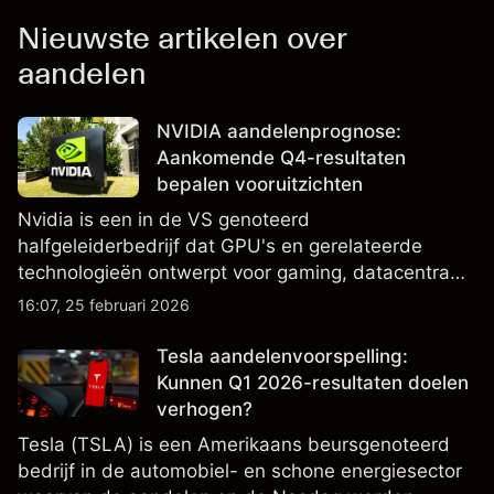
Nieuwste artikelen over
aandelen
NVIDIA aandelenprognose:
Aankomende Q4-resultaten
bepalen vooruitzichten
Nvidia is een in de VS genoteerd
halfgeleiderbedrijf dat GPU's en gerelateerde
technologieën ontwerpt voor gaming, datacentra
en AI, en is een belangrijke component van
16:07, 25 februari 2026
Amerikaanse aandelenindices. Bekijk externe
NVDA-koersdoelen en technische analyse.
Tesla aandelenvoorspelling:
Kunnen Q1 2026-resultaten doelen
verhogen?
Tesla (TSLA) is een Amerikaans beursgenoteerd
bedrijf in de automobiel- en schone energiesector