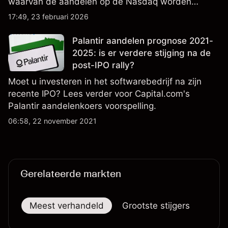
waarvan de aandelen op de Nasdaq worden
verhandeld en nauwlettend worden gevolgd op
17:49, 23 februari 2026
winstprestaties, leveringsgegevens en
ontwikkelingen in technologie en productie.
Palantir aandelen prognose 2021-
2025: is er verdere stijging na de
post-IPO rally?
Moet u investeren in het softwarebedrijf na zijn
recente IPO? Lees verder voor Capital.com's
Palantir aandelenkoers voorspelling.
06:58, 22 november 2021
Gerelateerde markten
Meest verhandeld
Grootste stijgers
Groo