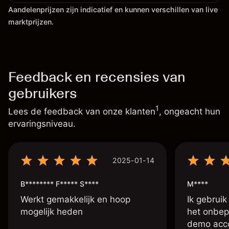
Aandelenprijzen zijn indicatief en kunnen verschillen van live
marktprijzen.
Feedback en recensies van
gebruikers
1
Lees de feedback van onze klanten
, ongeacht hun
ervaringsniveau.
2025-01-14
B******** F***** S****
M****
Werkt gemakkelijk en hoop
Ik gebruik
mogelijk heden
het onbep
demo accou