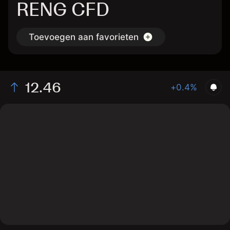
RENG CFD
Toevoegen aan favorieten
12.46
+0.4%
The chart shows the RENG stock price data over the
last 1 day, with a current price of 12.46, a high of 12.49,
and a low of 12.28.